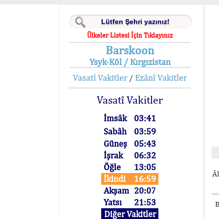
Ülkeler Listesi İçin Tıklayınız
Barskoon
Ysyk-Köl / Kırgızistan
Vasatî Vakitler
Ezânî Vakitler
/
Vasatî Vakitler
İmsâk
03:41
Sabâh
03:59
Güneş
05:43
İşrak
06:32
Öğle
13:05
Âl
İkindi
16:59
Akşam
20:07
Yatsı
21:53
B
Diğer Vakitler