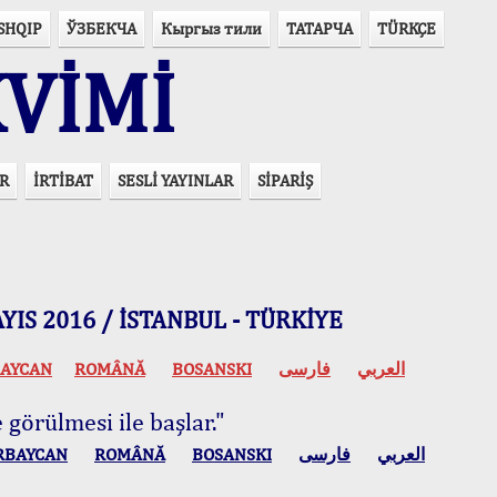
SHQIP
ЎЗБЕКЧА
Кыргыз тили
ТАТАРЧА
TÜRKÇE
VİMİ
R
İRTİBAT
SESLİ YAYINLAR
SİPARİŞ
 MAYIS 2016 / İSTANBUL - TÜRKİYE
AYCAN
ROMÂNĂ
BOSANSKI
فارسی
العربي
 görülmesi ile başlar."
RBAYCAN
ROMÂNĂ
BOSANSKI
فارسی
العربي