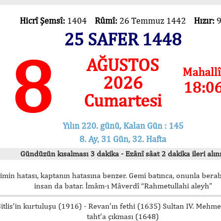
Hicrî Şemsî:
1404
Rûmî:
26 Temmuz 1442
Hızır:
25 SAFER 1448
8
AĞUSTOS
Mahallî
2026
18:0
Cumartesi
Yılın 220. günü, Kalan Gün : 145
8. Ay, 31 Gün, 32. Hafta
Gündüzün kısalması 3 dakika - Ezânî sâat 2 dakika ileri alını
imin hatası, kaptanın hatasına benzer. Gemi batınca, onunla bera
insan da batar. İmâm-ı Mâverdî “Rahmetullahi aleyh”
itlis’in kurtuluşu (1916) - Revan’ın fethi (1635) Sultan IV. Mehm
taht’a çıkması (1648)