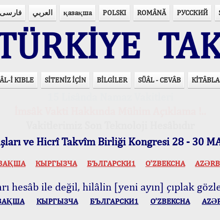
فارسی
العربي
қазақша
POLSKI
ROMÂNĂ
РУССКИЙ
ÜRKİYE TAK
ÂL-İ KIBLE
SİTENİZ İÇİN
BİLGİLER
SÜÂL - CEVÂB
KİTÂBLA
15 Lisânda Namaz Vakitleri
İmsâk Vakti Hakkında Mühim Açıklama !..
Vakitlerimiz Son Teknoloji Hesâbıdır
ları ve Hicrî Takvîm Birliği Kongresi 28 - 30
ЗАҚША
КЫPГЫЗЧA
БЪЛГАРСКИ1
O’ZBEKCHA
AZӘRB
ı hesâb ile değil, hilâlin [yeni ayın] çıplak gözle
ЗАҚША
КЫPГЫЗЧA
БЪЛГАРСКИ1
O’ZBEKCHA
AZӘ