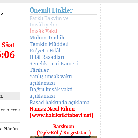
Önemli Linkler
95
Farklı Takvim ve
İmsâkiyeler
İmsâk Vakti
Mühim Tenbîh
 Sâat
Temkin Müddeti
Rü'yet-i Hilâl
6:06
Hilâl Rasadları
Senelik Hicrî Kamerî
Târîhler
Yanlış imsâk vakti
açıklaması
Doğru imsâk vakti
açıklaması
r.
Rasad hakkında açıklama
Namaz Nasıl Kılınır
ber birçok
(www.hakikatkitabevi.net)
Barskoon
ed Hân’ın
(Ysyk-Köl / Kırgızistan )