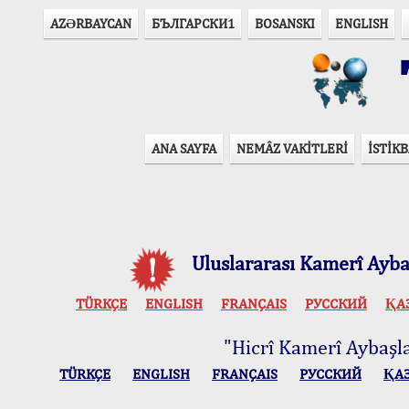
AZӘRBAYCAN
БЪЛГАРСКИ1
BOSANSKI
ENGLISH
T
ANA SAYFA
NEMÂZ VAKİTLERİ
İSTİKB
Uluslararası Kamerî Aybaş
TÜRKÇE
ENGLISH
FRANÇAIS
РУССКИЙ
ҚА
"Hicrî Kamerî Aybaşlar
TÜRKÇE
ENGLISH
FRANÇAIS
РУССКИЙ
ҚА