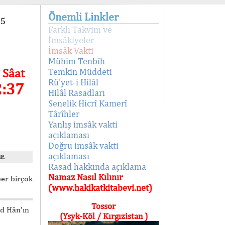
Önemli Linkler
95
Farklı Takvim ve
İmsâkiyeler
İmsâk Vakti
Mühim Tenbîh
 Sâat
Temkin Müddeti
Rü'yet-i Hilâl
2:37
Hilâl Rasadları
Senelik Hicrî Kamerî
Târîhler
Yanlış imsâk vakti
açıklaması
Doğru imsâk vakti
açıklaması
r.
Rasad hakkında açıklama
Namaz Nasıl Kılınır
ber birçok
(www.hakikatkitabevi.net)
Tossor
ed Hân’ın
(Ysyk-Köl / Kırgızistan )