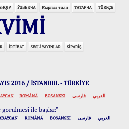
SHQIP
ЎЗБЕКЧА
Кыргыз тили
ТАТАРЧА
TÜRKÇE
VİMİ
R
İRTİBAT
SESLİ YAYINLAR
SİPARİŞ
 MAYIS 2016 / İSTANBUL - TÜRKİYE
AYCAN
ROMÂNĂ
BOSANSKI
فارسی
العربي
 görülmesi ile başlar."
RBAYCAN
ROMÂNĂ
BOSANSKI
فارسی
العربي