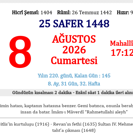
Hicrî Şemsî:
1404
Rûmî:
26 Temmuz 1442
Hızır:
25 SAFER 1448
8
AĞUSTOS
Mahallî
2026
17:1
Cumartesi
Yılın 220. günü, Kalan Gün : 145
8. Ay, 31 Gün, 32. Hafta
Gündüzün kısalması 2 dakika - Ezânî sâat 1 dakika ileri alını
imin hatası, kaptanın hatasına benzer. Gemi batınca, onunla bera
insan da batar. İmâm-ı Mâverdî “Rahmetullahi aleyh”
itlis’in kurtuluşu (1916) - Revan’ın fethi (1635) Sultan IV. Mehm
taht’a çıkması (1648)