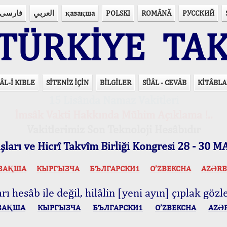
فارسی
العربي
қазақша
POLSKI
ROMÂNĂ
РУССКИЙ
ÜRKİYE TAK
ÂL-İ KIBLE
SİTENİZ İÇİN
BİLGİLER
SÜÂL - CEVÂB
KİTÂBLA
15 Lisânda Namaz Vakitleri
İmsâk Vakti Hakkında Mühim Açıklama !..
Vakitlerimiz Son Teknoloji Hesâbıdır
ları ve Hicrî Takvîm Birliği Kongresi 28 - 30
ЗАҚША
КЫPГЫЗЧA
БЪЛГАРСКИ1
O’ZBEKCHA
AZӘRB
ı hesâb ile değil, hilâlin [yeni ayın] çıplak gözle
ЗАҚША
КЫPГЫЗЧA
БЪЛГАРСКИ1
O’ZBEKCHA
AZӘ