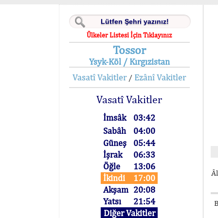
Ülkeler Listesi İçin Tıklayınız
Tossor
Ysyk-Köl / Kırgızistan
Vasatî Vakitler
Ezânî Vakitler
/
Vasatî Vakitler
İmsâk
03:42
Sabâh
04:00
Güneş
05:44
İşrak
06:33
Öğle
13:06
Âl
İkindi
17:00
Akşam
20:08
Yatsı
21:54
B
Diğer Vakitler