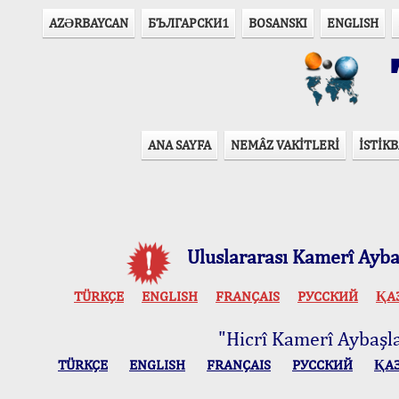
AZӘRBAYCAN
БЪЛГАРСКИ1
BOSANSKI
ENGLISH
T
ANA SAYFA
NEMÂZ VAKİTLERİ
İSTİKB
Uluslararası Kamerî Aybaş
TÜRKÇE
ENGLISH
FRANÇAIS
РУССКИЙ
ҚА
"Hicrî Kamerî Aybaşlar
TÜRKÇE
ENGLISH
FRANÇAIS
РУССКИЙ
ҚА