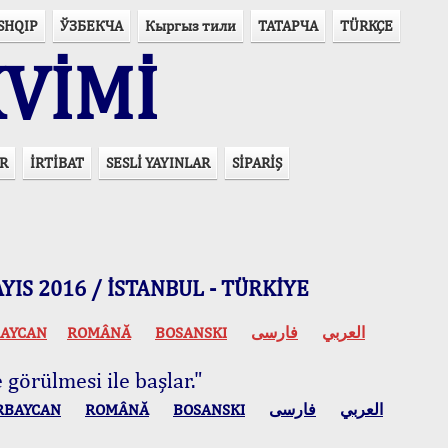
SHQIP
ЎЗБЕКЧА
Кыргыз тили
ТАТАРЧА
TÜRKÇE
VİMİ
R
İRTİBAT
SESLİ YAYINLAR
SİPARİŞ
 MAYIS 2016 / İSTANBUL - TÜRKİYE
AYCAN
ROMÂNĂ
BOSANSKI
فارسی
العربي
 görülmesi ile başlar."
RBAYCAN
ROMÂNĂ
BOSANSKI
فارسی
العربي