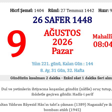
Hicrî Şemsî:
1404
Rûmî:
27 Temmuz 1442
Hızır:
26 SAFER 1448
9
AĞUSTOS
Mahallî
2026
08:0
Pazar
Yılın 221. günü, Kalan Gün : 144
8. Ay, 31 Gün, 32. Hafta
Gündüzün kısalması 2 dakika - Ezânî sâat 1 dakika ileri alını
Dul ve yetimlerin ihtiyacına koşanlar, gündüz (nâfile) oruç tutup,
ibâdetle geçiren gibidir. Hadîs-i şerîf
ultan Yıldırım Bâyezid Hân’ın taht’a çıkması (1389) Nagazaki’ye i
bombası atıldı (1945)