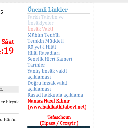
Önemli Linkler
95
Farklı Takvim ve
İmsâkiyeler
İmsâk Vakti
Mühim Tenbîh
 Sâat
Temkin Müddeti
Rü'yet-i Hilâl
4:19
Hilâl Rasadları
Senelik Hicrî Kamerî
Târîhler
Yanlış imsâk vakti
açıklaması
Doğru imsâk vakti
açıklaması
r.
Rasad hakkında açıklama
Namaz Nasıl Kılınır
ber birçok
(www.hakikatkitabevi.net)
Tefeschoun
ed Hân’ın
(Tipaza / Cezayir )