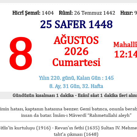
Hicrî Şemsî:
1404
Rûmî:
26 Temmuz 1442
Hızır:
25 SAFER 1448
8
AĞUSTOS
Mahallî
2026
12:1
Cumartesi
Yılın 220. günü, Kalan Gün : 145
8. Ay, 31 Gün, 32. Hafta
Gündüzün kısalması 1 dakika - Ezânî sâat 1 dakika ileri alını
imin hatası, kaptanın hatasına benzer. Gemi batınca, onunla bera
insan da batar. İmâm-ı Mâverdî “Rahmetullahi aleyh”
itlis’in kurtuluşu (1916) - Revan’ın fethi (1635) Sultan IV. Mehm
taht’a çıkması (1648)