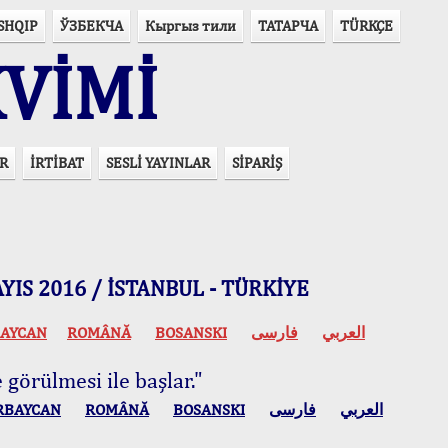
SHQIP
ЎЗБЕКЧА
Кыргыз тили
ТАТАРЧА
TÜRKÇE
VİMİ
R
İRTİBAT
SESLİ YAYINLAR
SİPARİŞ
 MAYIS 2016 / İSTANBUL - TÜRKİYE
AYCAN
ROMÂNĂ
BOSANSKI
فارسی
العربي
 görülmesi ile başlar."
RBAYCAN
ROMÂNĂ
BOSANSKI
فارسی
العربي