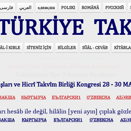
فارسی
العربي
қазақша
POLSKI
ROMÂNĂ
РУССКИЙ
ÜRKİYE TAK
ÂL-İ KIBLE
SİTENİZ İÇİN
BİLGİLER
SÜÂL - CEVÂB
KİTÂBLA
15 Lisânda Namaz Vakitleri
İmsâk Vakti Hakkında Mühim Açıklama !..
Vakitlerimiz Son Teknoloji Hesâbıdır
ları ve Hicrî Takvîm Birliği Kongresi 28 - 30
ЗАҚША
КЫPГЫЗЧA
БЪЛГАРСКИ1
O’ZBEKCHA
AZӘRB
ı hesâb ile değil, hilâlin [yeni ayın] çıplak gözle
ЗАҚША
КЫPГЫЗЧA
БЪЛГАРСКИ1
O’ZBEKCHA
AZӘ