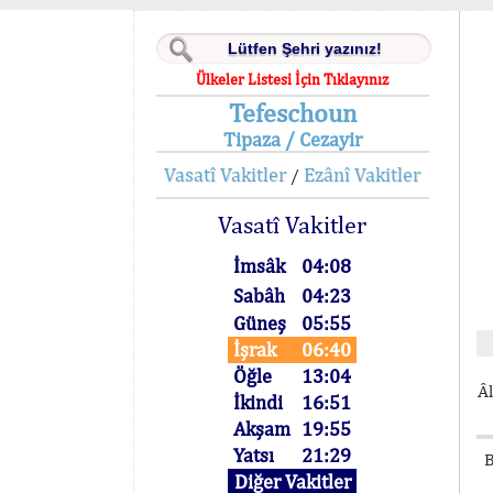
Ülkeler Listesi İçin Tıklayınız
Tefeschoun
Tipaza / Cezayir
Vasatî Vakitler
Ezânî Vakitler
/
Vasatî Vakitler
İmsâk
04:08
Sabâh
04:23
Güneş
05:55
İşrak
06:40
Öğle
13:04
Âl
İkindi
16:51
Akşam
19:55
Yatsı
21:29
B
Diğer Vakitler