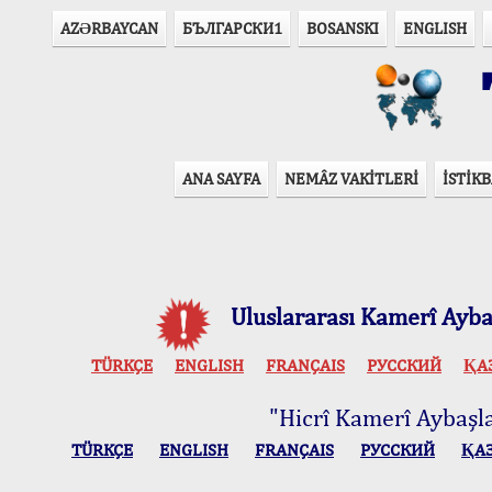
AZӘRBAYCAN
БЪЛГАРСКИ1
BOSANSKI
ENGLISH
T
ANA SAYFA
NEMÂZ VAKİTLERİ
İSTİKB
Uluslararası Kamerî Aybaş
TÜRKÇE
ENGLISH
FRANÇAIS
РУССКИЙ
ҚА
"Hicrî Kamerî Aybaşlar
TÜRKÇE
ENGLISH
FRANÇAIS
РУССКИЙ
ҚА