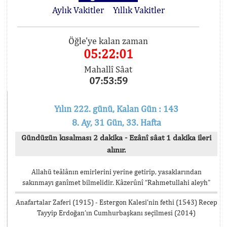
Aylık Vakitler
Yıllık Vakitler
Öğle'ye kalan zaman
05:22:01
Mahallî Sâat
07:53:59
Yılın 222. günü, Kalan Gün : 143
8. Ay, 31 Gün, 33. Hafta
Gündüzün kısalması 2 dakika - Ezânî sâat 1 dakika ileri
alınır.
Allahü teâlânın emirlerini yerine getirip, yasaklarından
sakınmayı ganîmet bilmelidir. Kâzerûnî “Rahmetullahi aleyh”
Anafartalar Zaferi (1915) - Estergon Kalesi’nin fethi (1543) Recep
Tayyip Erdoğan’ın Cumhurbaşkanı seçilmesi (2014)