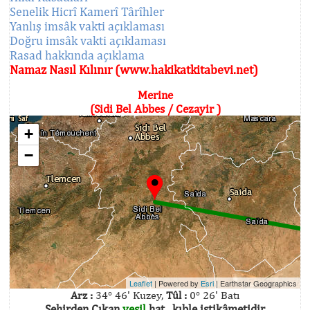
Senelik Hicrî Kamerî Târîhler
Yanlış imsâk vakti açıklaması
Doğru imsâk vakti açıklaması
Rasad hakkında açıklama
Namaz Nasıl Kılınır (www.hakikatkitabevi.net)
Merine
(Sidi Bel Abbes / Cezayir )
+
−
Leaflet
| Powered by
Esri
|
Earthstar Geographics
Arz :
34° 46' Kuzey,
Tûl :
0° 26' Batı
Şehirden Çıkan
yeşil
hat , kıble istikâmetidir.