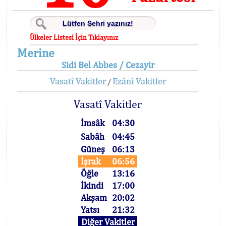
Ülkeler Listesi İçin Tıklayınız
Merine
Sidi Bel Abbes / Cezayir
Vasatî Vakitler
Ezânî Vakitler
/
Vasatî Vakitler
İmsâk
04:30
Sabâh
04:45
Güneş
06:13
İşrak
06:56
Öğle
13:16
İkindi
17:00
Akşam
20:02
Yatsı
21:32
Diğer Vakitler