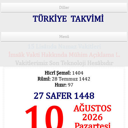
Diller
TÜRKİYE TAKVİMİ
Menü
15 Lisânda Namaz Vakitleri
İmsâk Vakti Hakkında Mühim Açıklama !..
Vakitlerimiz Son Teknoloji Hesâbıdır
Hicrî Şemsî:
1404
Rûmî:
28 Temmuz 1442
Hızır:
97
27 SAFER 1448
10
AĞUSTOS
2026
Pazartesi