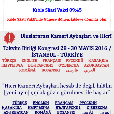
Kıble Sâati Vakti 09:45
Kıble Sâati Vakti'nde Güneşe dönen, kıbleye dönmüş olur.
Uluslararası Kamerî Aybaşları ve Hicrî
Takvîm Birliği Kongresi 28 - 30 MAYIS 2016 /
İSTANBUL - TÜRKİYE
TÜRKÇE
ENGLISH
FRANÇAIS
РУССКИЙ
ҚАЗАҚША
КЫPГЫЗЧA
БЪЛГАРСКИ1
O’ZBEKCHA
AZӘRBAYCAN
ROMÂNĂ
BOSANSKI
فارسی
العربي
"Hicrî Kamerî Aybaşları hesâb ile değil, hilâlin
[yeni ayın] çıplak gözle görülmesi ile başlar."
TÜRKÇE
ENGLISH
FRANÇAIS
РУССКИЙ
ҚАЗАҚША
КЫPГЫЗЧA
БЪЛГАРСКИ1
O’ZBEKCHA
AZӘRBAYCAN
ROMÂNĂ
BOSANSKI
فارسی
العربي