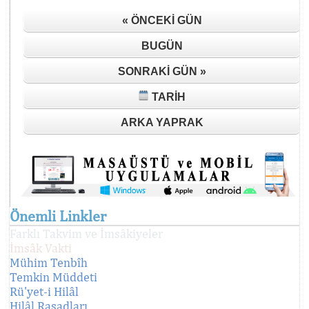
« ÖNCEKI GÜN
BUGÜN
SONRAKI GÜN »
TARIH
ARKA YAPRAK
Önemli Linkler
Farklı Takvim ve İmsâkiyeler
İmsâk Vakti
Mühim Tenbîh
Temkin Müddeti
Rü'yet-i Hilâl
Hilâl Rasadları