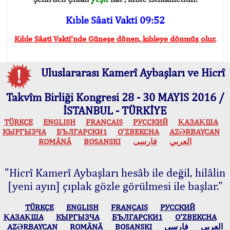
Kıble Sâati Vakti 09:52
Kıble Sâati Vakti'nde Güneşe dönen, kıbleye dönmüş olur.
Uluslararası Kamerî Aybaşları ve Hicrî
Takvîm Birliği Kongresi 28 - 30 MAYIS 2016 /
İSTANBUL - TÜRKİYE
TÜRKÇE
ENGLISH
FRANÇAIS
РУССКИЙ
ҚАЗАҚША
КЫPГЫЗЧA
БЪЛГАРСКИ1
O’ZBEKCHA
AZӘRBAYCAN
ROMÂNĂ
BOSANSKI
فارسی
العربي
"Hicrî Kamerî Aybaşları hesâb ile değil, hilâlin
[yeni ayın] çıplak gözle görülmesi ile başlar."
TÜRKÇE
ENGLISH
FRANÇAIS
РУССКИЙ
ҚАЗАҚША
КЫPГЫЗЧA
БЪЛГАРСКИ1
O’ZBEKCHA
AZӘRBAYCAN
ROMÂNĂ
BOSANSKI
فارسی
العربي