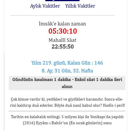
Aylık Vakitler
Yıllık Vakitler
İmsâk'e kalan zaman
05:30:09
Mahallî Sâat
22:55:51
Yılın 219. günü, Kalan Gün : 146
8. Ay, 31 Gün, 32. Hafta
Gündüzün kısalması 1 dakika - Ezânî sâat 1 dakika ileri
alınır.
Çok kimse vardır ki, yedikleri ve giydikleri haramdır. Sonra elle-
rini kaldırıp duâ ederler. Böyle duâ nasıl kabul olur? Hadîs-i şerîf
Tarihin en kalabalık mitingi, 5 milyon kişi ile Yenikapı’da yapıldı
(2016) Eyyâm-ı Bahûr’un (En sıcak günlerin) sonu