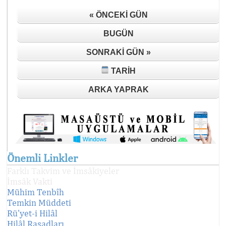
« ÖNCEKI GÜN
BUGÜN
SONRAKI GÜN »
TARIH
ARKA YAPRAK
Önemli Linkler
Farklı Takvim ve İmsâkiyeler
İmsâk Vakti
Mühim Tenbîh
Temkin Müddeti
Rü'yet-i Hilâl
Hilâl Rasadları