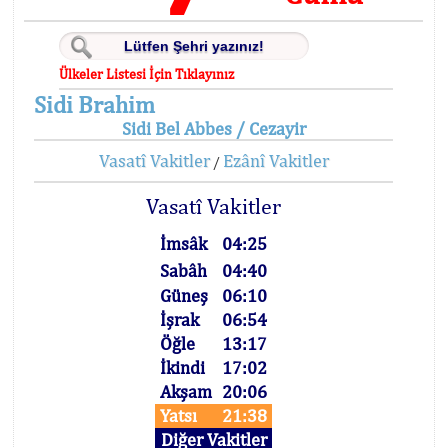
Ülkeler Listesi İçin Tıklayınız
Sidi Brahim
Sidi Bel Abbes / Cezayir
Vasatî Vakitler
Ezânî Vakitler
/
Vasatî Vakitler
İmsâk
04:25
Sabâh
04:40
Güneş
06:10
İşrak
06:54
Öğle
13:17
İkindi
17:02
Akşam
20:06
Yatsı
21:38
Diğer Vakitler