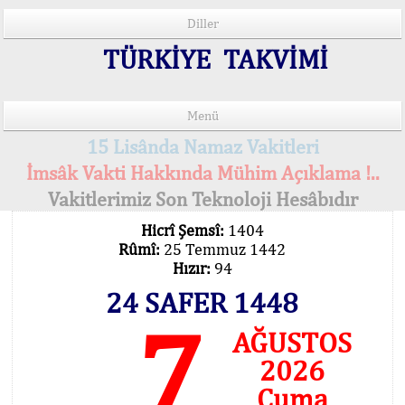
Diller
TÜRKİYE TAKVİMİ
Menü
15 Lisânda Namaz Vakitleri
İmsâk Vakti Hakkında Mühim Açıklama !..
Vakitlerimiz Son Teknoloji Hesâbıdır
Hicrî Şemsî:
1404
Rûmî:
25 Temmuz 1442
Hızır:
94
24 SAFER 1448
7
AĞUSTOS
2026
Cuma