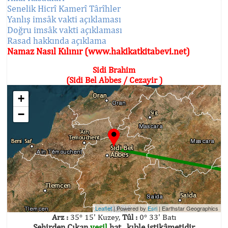
Senelik Hicrî Kamerî Târîhler
Yanlış imsâk vakti açıklaması
Doğru imsâk vakti açıklaması
Rasad hakkında açıklama
Namaz Nasıl Kılınır (www.hakikatkitabevi.net)
Sidi Brahim
(Sidi Bel Abbes / Cezayir )
+
−
Leaflet
| Powered by
Esri
|
Earthstar Geographics
Arz :
35° 15' Kuzey,
Tûl :
0° 33' Batı
Şehirden Çıkan
yeşil
hat , kıble istikâmetidir.