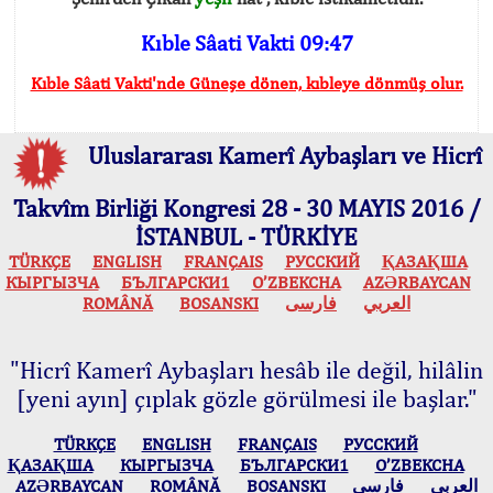
Kıble Sâati Vakti 09:47
Kıble Sâati Vakti'nde Güneşe dönen, kıbleye dönmüş olur.
Uluslararası Kamerî Aybaşları ve Hicrî
Takvîm Birliği Kongresi 28 - 30 MAYIS 2016 /
İSTANBUL - TÜRKİYE
TÜRKÇE
ENGLISH
FRANÇAIS
РУССКИЙ
ҚАЗАҚША
КЫPГЫЗЧA
БЪЛГАРСКИ1
O’ZBEKCHA
AZӘRBAYCAN
ROMÂNĂ
BOSANSKI
فارسی
العربي
"Hicrî Kamerî Aybaşları hesâb ile değil, hilâlin
[yeni ayın] çıplak gözle görülmesi ile başlar."
TÜRKÇE
ENGLISH
FRANÇAIS
РУССКИЙ
ҚАЗАҚША
КЫPГЫЗЧA
БЪЛГАРСКИ1
O’ZBEKCHA
AZӘRBAYCAN
ROMÂNĂ
BOSANSKI
فارسی
العربي