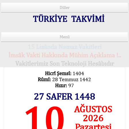
Diller
TÜRKİYE TAKVİMİ
Menü
15 Lisânda Namaz Vakitleri
İmsâk Vakti Hakkında Mühim Açıklama !..
Vakitlerimiz Son Teknoloji Hesâbıdır
Hicrî Şemsî:
1404
Rûmî:
28 Temmuz 1442
Hızır:
97
27 SAFER 1448
10
AĞUSTOS
2026
Pazartesi