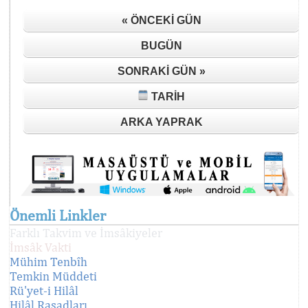
« ÖNCEKI GÜN
BUGÜN
SONRAKI GÜN »
TARIH
ARKA YAPRAK
Önemli Linkler
Farklı Takvim ve İmsâkiyeler
İmsâk Vakti
Mühim Tenbîh
Temkin Müddeti
Rü'yet-i Hilâl
Hilâl Rasadları