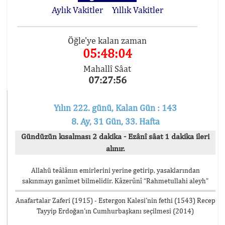
Aylık Vakitler
Yıllık Vakitler
Öğle'ye kalan zaman
05:48:04
Mahallî Sâat
07:27:56
Yılın 222. günü, Kalan Gün : 143
8. Ay, 31 Gün, 33. Hafta
Gündüzün kısalması 2 dakika - Ezânî sâat 1 dakika ileri
alınır.
Allahü teâlânın emirlerini yerine getirip, yasaklarından
sakınmayı ganîmet bilmelidir. Kâzerûnî “Rahmetullahi aleyh”
Anafartalar Zaferi (1915) - Estergon Kalesi’nin fethi (1543) Recep
Tayyip Erdoğan’ın Cumhurbaşkanı seçilmesi (2014)