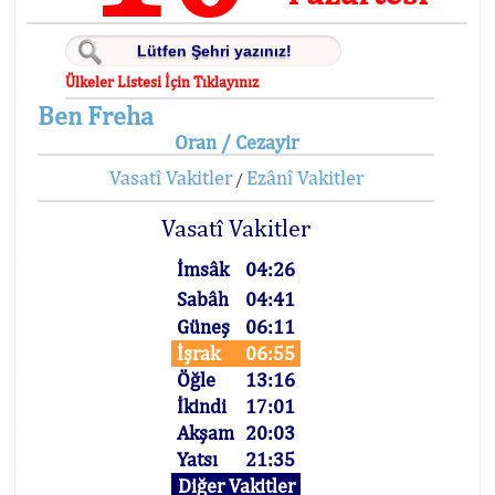
Ülkeler Listesi İçin Tıklayınız
Ben Freha
Oran / Cezayir
Vasatî Vakitler
Ezânî Vakitler
/
Vasatî Vakitler
İmsâk
04:26
Sabâh
04:41
Güneş
06:11
İşrak
06:55
Öğle
13:16
İkindi
17:01
Akşam
20:03
Yatsı
21:35
Diğer Vakitler