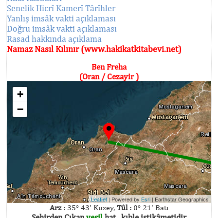
Senelik Hicrî Kamerî Târîhler
Yanlış imsâk vakti açıklaması
Doğru imsâk vakti açıklaması
Rasad hakkında açıklama
Namaz Nasıl Kılınır (www.hakikatkitabevi.net)
Ben Freha
(Oran / Cezayir )
+
−
Leaflet
| Powered by
Esri
|
Earthstar Geographics
Arz :
35° 43' Kuzey,
Tûl :
0° 21' Batı
Şehirden Çıkan
yeşil
hat , kıble istikâmetidir.