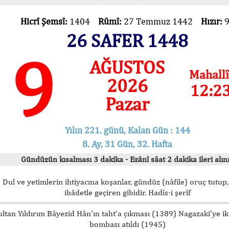
Hicrî Şemsî:
1404
Rûmî:
27 Temmuz 1442
Hızır:
26 SAFER 1448
9
AĞUSTOS
Mahallî
2026
12:2
Pazar
Yılın 221. günü, Kalan Gün : 144
8. Ay, 31 Gün, 32. Hafta
Gündüzün kısalması 3 dakika - Ezânî sâat 2 dakika ileri alını
Dul ve yetimlerin ihtiyacına koşanlar, gündüz (nâfile) oruç tutup,
ibâdetle geçiren gibidir. Hadîs-i şerîf
ultan Yıldırım Bâyezid Hân’ın taht’a çıkması (1389) Nagazaki’ye i
bombası atıldı (1945)