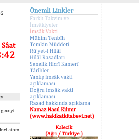
Önemli Linkler
96
Farklı Takvim ve
İmsâkiyeler
İmsâk Vakti
Mühim Tenbîh
 Sâat
Temkin Müddeti
Rü'yet-i Hilâl
3:42
Hilâl Rasadları
Senelik Hicrî Kamerî
Târîhler
Yanlış imsâk vakti
açıklaması
Doğru imsâk vakti
açıklaması
r.
Rasad hakkında açıklama
Namaz Nasıl Kılınır
 geceyi
(www.hakikatkitabevi.net)
Kalecik
kinci atom
(Ağrı / Türkiye )