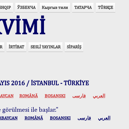
SHQIP
ЎЗБЕКЧА
Кыргыз тили
ТАТАРЧА
TÜRKÇE
VİMİ
R
İRTİBAT
SESLİ YAYINLAR
SİPARİŞ
 MAYIS 2016 / İSTANBUL - TÜRKİYE
AYCAN
ROMÂNĂ
BOSANSKI
فارسی
العربي
 görülmesi ile başlar."
RBAYCAN
ROMÂNĂ
BOSANSKI
فارسی
العربي