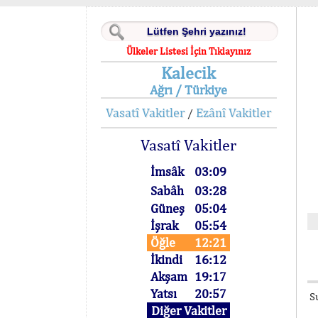
Ülkeler Listesi İçin Tıklayınız
Kalecik
Ağrı / Türkiye
Vasatî Vakitler
Ezânî Vakitler
/
Vasatî Vakitler
İmsâk
03:09
Sabâh
03:28
Güneş
05:04
İşrak
05:54
Öğle
12:21
İkindi
16:12
Akşam
19:17
Yatsı
20:57
S
Diğer Vakitler