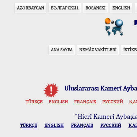
AZӘRBAYCAN
БЪЛГАРСКИ1
BOSANSKI
ENGLISH
T
ANA SAYFA
NEMÂZ VAKİTLERİ
İSTİKB
Uluslararası Kamerî Aybaş
TÜRKÇE
ENGLISH
FRANÇAIS
РУССКИЙ
ҚА
"Hicrî Kamerî Aybaşlar
TÜRKÇE
ENGLISH
FRANÇAIS
РУССКИЙ
ҚА