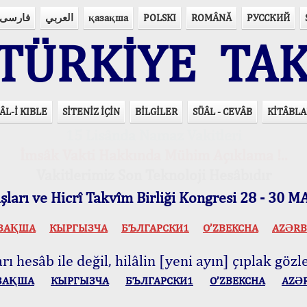
فارسی
العربي
қазақша
POLSKI
ROMÂNĂ
РУССКИЙ
ÜRKİYE TAK
ÂL-İ KIBLE
SİTENİZ İÇİN
BİLGİLER
SÜÂL - CEVÂB
KİTÂBLA
15 Lisânda Namaz Vakitleri
İmsâk Vakti Hakkında Mühim Açıklama !..
Vakitlerimiz Son Teknoloji Hesâbıdır
ları ve Hicrî Takvîm Birliği Kongresi 28 - 30
ЗАҚША
КЫPГЫЗЧA
БЪЛГАРСКИ1
O’ZBEKCHA
AZӘRB
ı hesâb ile değil, hilâlin [yeni ayın] çıplak gözle
ЗАҚША
КЫPГЫЗЧA
БЪЛГАРСКИ1
O’ZBEKCHA
AZӘ