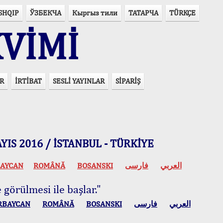
SHQIP
ЎЗБЕКЧА
Кыргыз тили
ТАТАРЧА
TÜRKÇE
VİMİ
R
İRTİBAT
SESLİ YAYINLAR
SİPARİŞ
 MAYIS 2016 / İSTANBUL - TÜRKİYE
AYCAN
ROMÂNĂ
BOSANSKI
فارسی
العربي
 görülmesi ile başlar."
RBAYCAN
ROMÂNĂ
BOSANSKI
فارسی
العربي