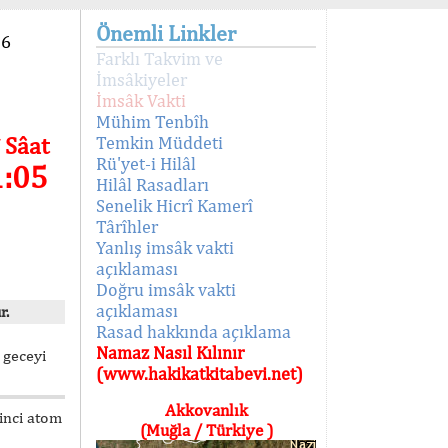
Önemli Linkler
96
Farklı Takvim ve
İmsâkiyeler
İmsâk Vakti
Mühim Tenbîh
 Sâat
Temkin Müddeti
Rü'yet-i Hilâl
1:05
Hilâl Rasadları
Senelik Hicrî Kamerî
Târîhler
Yanlış imsâk vakti
açıklaması
Doğru imsâk vakti
açıklaması
r.
Rasad hakkında açıklama
Namaz Nasıl Kılınır
 geceyi
(www.hakikatkitabevi.net)
Akkovanlık
kinci atom
(Muğla / Türkiye )