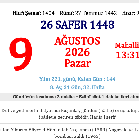
Hicrî Şemsî:
1404
Rûmî:
27 Temmuz 1442
Hızır:
26 SAFER 1448
9
AĞUSTOS
Mahallî
2026
13:3
Pazar
Yılın 221. günü, Kalan Gün : 144
8. Ay, 31 Gün, 32. Hafta
Gündüzün kısalması 2 dakika - Ezânî sâat 1 dakika ileri alını
Dul ve yetimlerin ihtiyacına koşanlar, gündüz (nâfile) oruç tutup,
ibâdetle geçiren gibidir. Hadîs-i şerîf
ultan Yıldırım Bâyezid Hân’ın taht’a çıkması (1389) Nagazaki’ye i
bombası atıldı (1945)