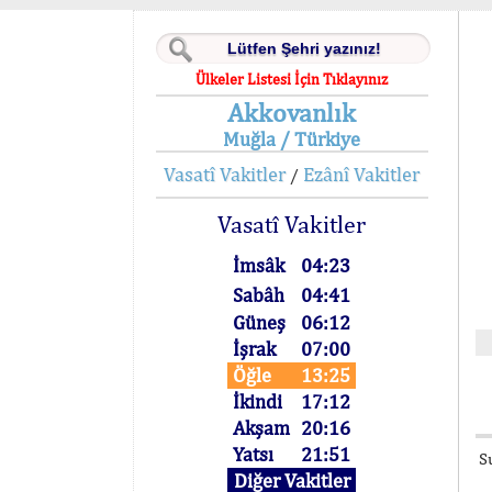
Ülkeler Listesi İçin Tıklayınız
Akkovanlık
Muğla / Türkiye
Vasatî Vakitler
Ezânî Vakitler
/
Vasatî Vakitler
İmsâk
04:23
Sabâh
04:41
Güneş
06:12
İşrak
07:00
Öğle
13:25
İkindi
17:12
Akşam
20:16
Yatsı
21:51
S
Diğer Vakitler