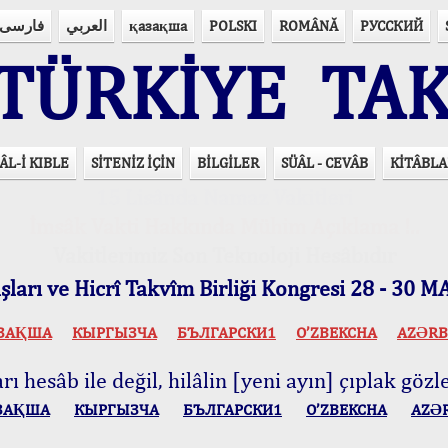
فارسی
العربي
қазақша
POLSKI
ROMÂNĂ
РУССКИЙ
ÜRKİYE TAK
ÂL-İ KIBLE
SİTENİZ İÇİN
BİLGİLER
SÜÂL - CEVÂB
KİTÂBLA
15 Lisânda Namaz Vakitleri
İmsâk Vakti Hakkında Mühim Açıklama !..
Vakitlerimiz Son Teknoloji Hesâbıdır
ları ve Hicrî Takvîm Birliği Kongresi 28 - 30
ЗАҚША
КЫPГЫЗЧA
БЪЛГАРСКИ1
O’ZBEKCHA
AZӘRB
ı hesâb ile değil, hilâlin [yeni ayın] çıplak gözle
ЗАҚША
КЫPГЫЗЧA
БЪЛГАРСКИ1
O’ZBEKCHA
AZӘ