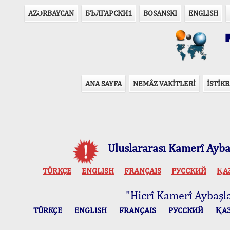
AZӘRBAYCAN
БЪЛГАРСКИ1
BOSANSKI
ENGLISH
T
ANA SAYFA
NEMÂZ VAKİTLERİ
İSTİKB
Uluslararası Kamerî Aybaş
TÜRKÇE
ENGLISH
FRANÇAIS
РУССКИЙ
ҚА
"Hicrî Kamerî Aybaşlar
TÜRKÇE
ENGLISH
FRANÇAIS
РУССКИЙ
ҚА