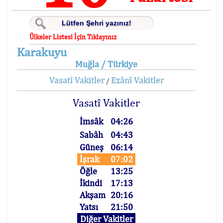
Ülkeler Listesi İçin Tıklayınız
Karakuyu
Muğla / Türkiye
Vasatî Vakitler
Ezânî Vakitler
/
Vasatî Vakitler
İmsâk
04:26
Sabâh
04:43
Güneş
06:14
İşrak
07:02
Öğle
13:25
İkindi
17:13
Akşam
20:16
Yatsı
21:50
Diğer Vakitler