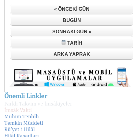
« ÖNCEKI GÜN
BUGÜN
SONRAKI GÜN »
TARIH
ARKA YAPRAK
Önemli Linkler
Farklı Takvim ve İmsâkiyeler
İmsâk Vakti
Mühim Tenbîh
Temkin Müddeti
Rü'yet-i Hilâl
Hilâl Rasadları