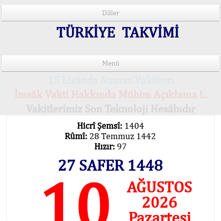
Diller
TÜRKİYE TAKVİMİ
Menü
15 Lisânda Namaz Vakitleri
İmsâk Vakti Hakkında Mühim Açıklama !..
Vakitlerimiz Son Teknoloji Hesâbıdır
Hicrî Şemsî:
1404
Rûmî:
28 Temmuz 1442
Hızır:
97
27 SAFER 1448
10
AĞUSTOS
2026
Pazartesi