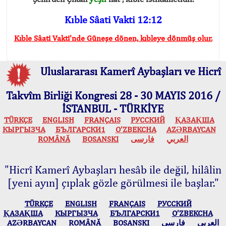
Kıble Sâati Vakti 12:12
Kıble Sâati Vakti'nde Güneşe dönen, kıbleye dönmüş olur.
Uluslararası Kamerî Aybaşları ve Hicrî
Takvîm Birliği Kongresi 28 - 30 MAYIS 2016 /
İSTANBUL - TÜRKİYE
TÜRKÇE
ENGLISH
FRANÇAIS
РУССКИЙ
ҚАЗАҚША
КЫPГЫЗЧA
БЪЛГАРСКИ1
O’ZBEKCHA
AZӘRBAYCAN
ROMÂNĂ
BOSANSKI
فارسی
العربي
"Hicrî Kamerî Aybaşları hesâb ile değil, hilâlin
[yeni ayın] çıplak gözle görülmesi ile başlar."
TÜRKÇE
ENGLISH
FRANÇAIS
РУССКИЙ
ҚАЗАҚША
КЫPГЫЗЧA
БЪЛГАРСКИ1
O’ZBEKCHA
AZӘRBAYCAN
ROMÂNĂ
BOSANSKI
فارسی
العربي