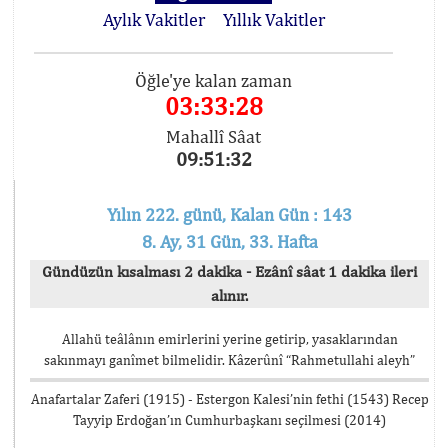
Aylık Vakitler
Yıllık Vakitler
Öğle'ye kalan zaman
03:33:28
Mahallî Sâat
09:51:32
Yılın 222. günü, Kalan Gün : 143
8. Ay, 31 Gün, 33. Hafta
Gündüzün kısalması 2 dakika - Ezânî sâat 1 dakika ileri
alınır.
Allahü teâlânın emirlerini yerine getirip, yasaklarından
sakınmayı ganîmet bilmelidir. Kâzerûnî “Rahmetullahi aleyh”
Anafartalar Zaferi (1915) - Estergon Kalesi’nin fethi (1543) Recep
Tayyip Erdoğan’ın Cumhurbaşkanı seçilmesi (2014)