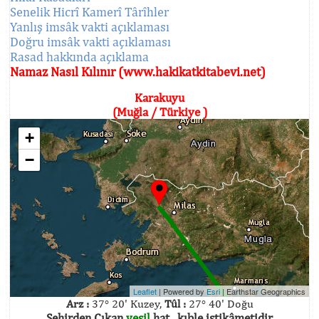
Senelik Hicrî Kamerî Târîhler
Yanlış imsâk vakti açıklaması
Doğru imsâk vakti açıklaması
Rasad hakkında açıklama
Namaz Nasıl Kılınır (www.hakikatkitabevi.net)
Karakuyu
(Muğla / Türkiye )
+
−
Leaflet
| Powered by
Esri
|
Earthstar Geographics
Arz :
37° 20' Kuzey,
Tûl :
27° 40' Doğu
Şehirden Çıkan
yeşil
hat , kıble istikâmetidir.