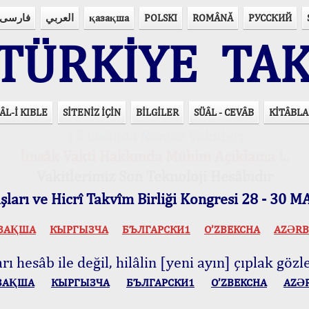
فارسی
العربي
қазақша
POLSKI
ROMÂNĂ
РУССКИЙ
ÜRKİYE TAK
ÂL-İ KIBLE
SİTENİZ İÇİN
BİLGİLER
SÜÂL - CEVÂB
KİTÂBLA
15 Lisânda Namaz Vakitleri
İmsâk Vakti Hakkında Mühim Açıklama !..
Vakitlerimiz Son Teknoloji Hesâbıdır
ları ve Hicrî Takvîm Birliği Kongresi 28 - 30
ЗАҚША
КЫPГЫЗЧA
БЪЛГАРСКИ1
O’ZBEKCHA
AZӘRB
ı hesâb ile değil, hilâlin [yeni ayın] çıplak gözle
ЗАҚША
КЫPГЫЗЧA
БЪЛГАРСКИ1
O’ZBEKCHA
AZӘ