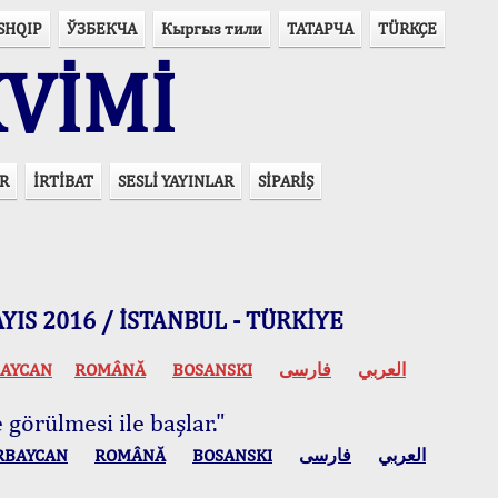
SHQIP
ЎЗБЕКЧА
Кыргыз тили
ТАТАРЧА
TÜRKÇE
VİMİ
R
İRTİBAT
SESLİ YAYINLAR
SİPARİŞ
 MAYIS 2016 / İSTANBUL - TÜRKİYE
AYCAN
ROMÂNĂ
BOSANSKI
فارسی
العربي
 görülmesi ile başlar."
RBAYCAN
ROMÂNĂ
BOSANSKI
فارسی
العربي