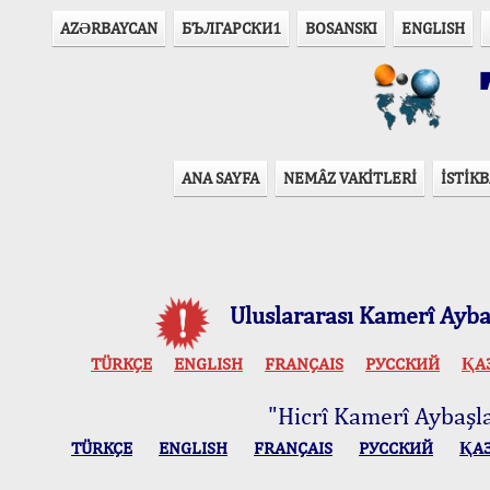
AZӘRBAYCAN
БЪЛГАРСКИ1
BOSANSKI
ENGLISH
T
ANA SAYFA
NEMÂZ VAKİTLERİ
İSTİKB
Uluslararası Kamerî Aybaş
TÜRKÇE
ENGLISH
FRANÇAIS
РУССКИЙ
ҚА
"Hicrî Kamerî Aybaşlar
TÜRKÇE
ENGLISH
FRANÇAIS
РУССКИЙ
ҚА