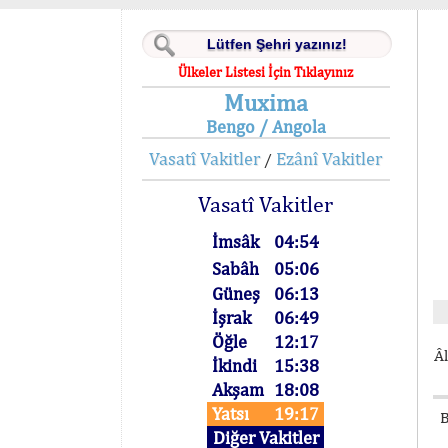
Ülkeler Listesi İçin Tıklayınız
Muxima
Bengo / Angola
Vasatî Vakitler
Ezânî Vakitler
/
Vasatî Vakitler
İmsâk
04:54
Sabâh
05:06
Güneş
06:13
İşrak
06:49
Öğle
12:17
Âl
İkindi
15:38
Akşam
18:08
Yatsı
19:17
B
Diğer Vakitler