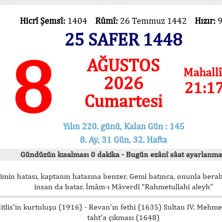
Hicrî Şemsî:
1404
Rûmî:
26 Temmuz 1442
Hızır:
25 SAFER 1448
8
AĞUSTOS
Mahallî
2026
21:1
Cumartesi
Yılın 220. günü, Kalan Gün : 145
8. Ay, 31 Gün, 32. Hafta
Gündüzün kısalması 0 dakika - Bugün ezânî sâat ayarlanma
imin hatası, kaptanın hatasına benzer. Gemi batınca, onunla bera
insan da batar. İmâm-ı Mâverdî “Rahmetullahi aleyh”
itlis’in kurtuluşu (1916) - Revan’ın fethi (1635) Sultan IV. Mehm
taht’a çıkması (1648)