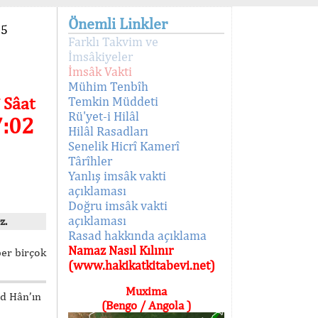
Önemli Linkler
95
Farklı Takvim ve
İmsâkiyeler
İmsâk Vakti
Mühim Tenbîh
 Sâat
Temkin Müddeti
Rü'yet-i Hilâl
7:02
Hilâl Rasadları
Senelik Hicrî Kamerî
Târîhler
Yanlış imsâk vakti
açıklaması
Doğru imsâk vakti
açıklaması
z.
Rasad hakkında açıklama
Namaz Nasıl Kılınır
ber birçok
(www.hakikatkitabevi.net)
Muxima
ed Hân’ın
(Bengo / Angola )