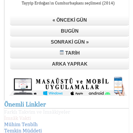
Tayyip Erdoğan’ın Cumhurbaşkanı seçilmesi (2014)
« ÖNCEKI GÜN
BUGÜN
SONRAKI GÜN »
TARIH
ARKA YAPRAK
Önemli Linkler
Farklı Takvim ve İmsâkiyeler
İmsâk Vakti
Mühim Tenbîh
Temkin Müddeti