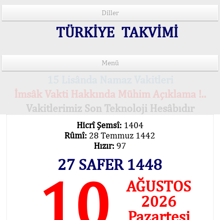
Diller
TÜRKİYE TAKVİMİ
Menü
15 Lisânda Namaz Vakitleri
İmsâk Vakti Hakkında Mühim Açıklama !..
Vakitlerimiz Son Teknoloji Hesâbıdır
Hicrî Şemsî:
1404
Rûmî:
28 Temmuz 1442
Hızır:
97
27 SAFER 1448
10
AĞUSTOS
2026
Pazartesi