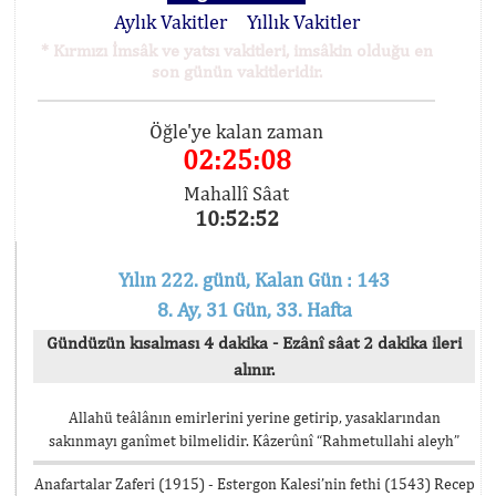
Aylık Vakitler
Yıllık Vakitler
* Kırmızı İmsâk ve yatsı vakitleri, imsâkin olduğu en
son günün vakitleridir.
Öğle'ye kalan zaman
02:25:08
Mahallî Sâat
10:52:52
Yılın 222. günü, Kalan Gün : 143
8. Ay, 31 Gün, 33. Hafta
Gündüzün kısalması 4 dakika - Ezânî sâat 2 dakika ileri
alınır.
Allahü teâlânın emirlerini yerine getirip, yasaklarından
sakınmayı ganîmet bilmelidir. Kâzerûnî “Rahmetullahi aleyh”
Anafartalar Zaferi (1915) - Estergon Kalesi’nin fethi (1543) Recep