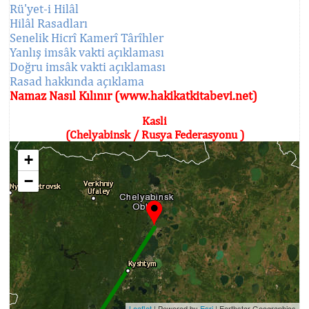
Rü'yet-i Hilâl
Hilâl Rasadları
Senelik Hicrî Kamerî Târîhler
Yanlış imsâk vakti açıklaması
Doğru imsâk vakti açıklaması
Rasad hakkında açıklama
Namaz Nasıl Kılınır (www.hakikatkitabevi.net)
Kasli
(Chelyabinsk / Rusya Federasyonu )
+
−
Leaflet
| Powered by
Esri
|
Earthstar Geographics