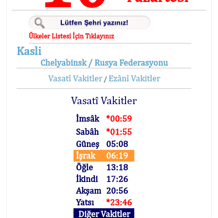
Ülkeler Listesi İçin Tıklayınız
Kasli
Chelyabinsk / Rusya Federasyonu
Vasatî Vakitler
Ezânî Vakitler
/
Vasatî Vakitler
İmsâk
*00:59
Sabâh
*01:55
Güneş
05:08
İşrak
06:19
Öğle
13:18
İkindi
17:26
Akşam
20:56
Yatsı
*23:46
Diğer Vakitler