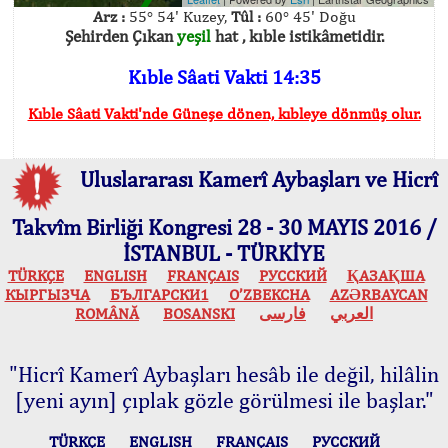
Arz :
55° 54' Kuzey,
Tûl :
60° 45' Doğu
Şehirden Çıkan
yeşil
hat , kıble istikâmetidir.
Kıble Sâati Vakti 14:35
Kıble Sâati Vakti'nde Güneşe dönen, kıbleye dönmüş olur.
Uluslararası Kamerî Aybaşları ve Hicrî
Takvîm Birliği Kongresi 28 - 30 MAYIS 2016 /
İSTANBUL - TÜRKİYE
TÜRKÇE
ENGLISH
FRANÇAIS
РУССКИЙ
ҚАЗАҚША
КЫPГЫЗЧA
БЪЛГАРСКИ1
O’ZBEKCHA
AZӘRBAYCAN
ROMÂNĂ
BOSANSKI
فارسی
العربي
"Hicrî Kamerî Aybaşları hesâb ile değil, hilâlin
[yeni ayın] çıplak gözle görülmesi ile başlar."
TÜRKÇE
ENGLISH
FRANÇAIS
РУССКИЙ