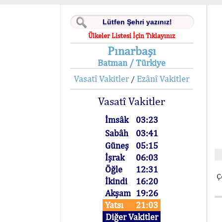
Ülkeler Listesi İçin Tıklayınız
Pınarbaşı
Batman / Türkiye
Vasatî Vakitler
Ezânî Vakitler
/
Vasatî Vakitler
İmsâk
03:23
Sabâh
03:41
Güneş
05:15
İşrak
06:03
Öğle
12:31
Ç
İkindi
16:20
Akşam
19:26
Yatsı
21:03
Diğer Vakitler