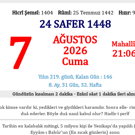
Hicrî Şemsî:
1404
Rûmî:
25 Temmuz 1442
Hızır:
24 SAFER 1448
7
AĞUSTOS
Mahallî
2026
21:0
Cuma
Yılın 219. günü, Kalan Gün : 146
8. Ay, 31 Gün, 32. Hafta
Gündüzün kısalması 2 dakika - Ezânî sâat 1 dakika ileri alını
ok kimse vardır ki, yedikleri ve giydikleri haramdır. Sonra elle- rin
duâ ederler. Böyle duâ nasıl kabul olur? Hadîs-i şerîf
Tarihin en kalabalık mitingi, 5 milyon kişi ile Yenikapı’da yapıldı
Eyyâm-ı Bahûr’un (En sıcak günlerin) sonu