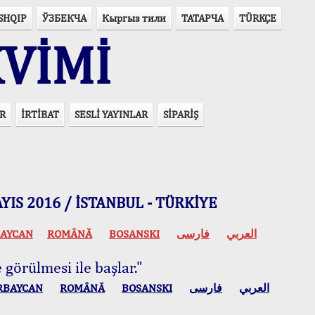
SHQIP
ЎЗБЕКЧА
Кыргыз тили
ТАТАРЧА
TÜRKÇE
VİMİ
R
İRTİBAT
SESLİ YAYINLAR
SİPARİŞ
 MAYIS 2016 / İSTANBUL - TÜRKİYE
AYCAN
ROMÂNĂ
BOSANSKI
فارسی
العربي
 görülmesi ile başlar."
RBAYCAN
ROMÂNĂ
BOSANSKI
فارسی
العربي