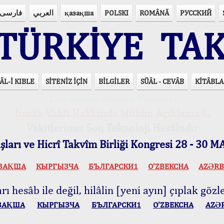
فارسی
العربي
қазақша
POLSKI
ROMÂNĂ
РУССКИЙ
ÜRKİYE TAK
ÂL-İ KIBLE
SİTENİZ İÇİN
BİLGİLER
SÜÂL - CEVÂB
KİTÂBLA
15 Lisânda Namaz Vakitleri
İmsâk Vakti Hakkında Mühim Açıklama !..
Vakitlerimiz Son Teknoloji Hesâbıdır
ları ve Hicrî Takvîm Birliği Kongresi 28 - 30
ЗАҚША
КЫPГЫЗЧA
БЪЛГАРСКИ1
O’ZBEKCHA
AZӘRB
ı hesâb ile değil, hilâlin [yeni ayın] çıplak gözle
ЗАҚША
КЫPГЫЗЧA
БЪЛГАРСКИ1
O’ZBEKCHA
AZӘ