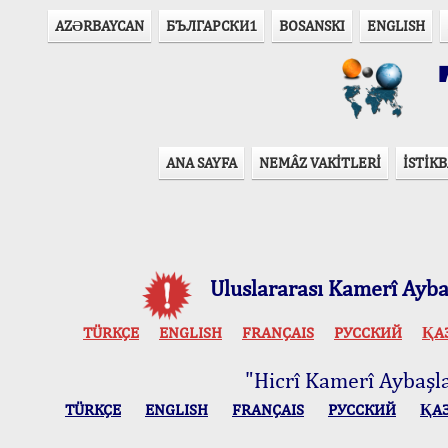
AZӘRBAYCAN
БЪЛГАРСКИ1
BOSANSKI
ENGLISH
T
ANA SAYFA
NEMÂZ VAKİTLERİ
İSTİKB
Uluslararası Kamerî Aybaş
TÜRKÇE
ENGLISH
FRANÇAIS
РУССКИЙ
ҚА
"Hicrî Kamerî Aybaşlar
TÜRKÇE
ENGLISH
FRANÇAIS
РУССКИЙ
ҚА