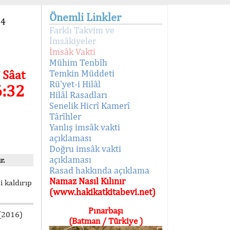
Önemli Linkler
94
Farklı Takvim ve
İmsâkiyeler
İmsâk Vakti
Mühim Tenbîh
 Sâat
Temkin Müddeti
Rü'yet-i Hilâl
6:32
Hilâl Rasadları
Senelik Hicrî Kamerî
Târîhler
Yanlış imsâk vakti
açıklaması
Doğru imsâk vakti
açıklaması
r.
Rasad hakkında açıklama
Namaz Nasıl Kılınır
i kaldırıp
(www.hakikatkitabevi.net)
Pınarbaşı
 (2016)
(Batman / Türkiye )