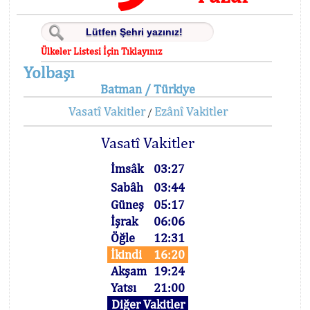
Ülkeler Listesi İçin Tıklayınız
Yolbaşı
Batman / Türkiye
Vasatî Vakitler
Ezânî Vakitler
/
Vasatî Vakitler
İmsâk
03:27
Sabâh
03:44
Güneş
05:17
İşrak
06:06
Öğle
12:31
İkindi
16:20
Akşam
19:24
Yatsı
21:00
Diğer Vakitler