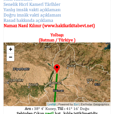
Senelik Hicrî Kamerî Târîhler
Yanlış imsâk vakti açıklaması
Doğru imsâk vakti açıklaması
Rasad hakkında açıklama
Namaz Nasıl Kılınır (www.hakikatkitabevi.net)
Yolbaşı
(Batman / Türkiye )
+
−
Leaflet
| Powered by
Esri
|
Earthstar Geographics
Arz :
38° 4' Kuzey,
Tûl :
41° 16' Doğu
Şehirden Çıkan
yeşil
hat , kıble istikâmetidir.