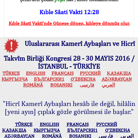
Kıble Sâati Vakti 12:28
Kıble Sâati Vakti'nde Güneşe dönen, kıbleye dönmüş olur.
Uluslararası Kamerî Aybaşları ve Hicrî
Takvîm Birliği Kongresi 28 - 30 MAYIS 2016 /
İSTANBUL - TÜRKİYE
TÜRKÇE
ENGLISH
FRANÇAIS
РУССКИЙ
ҚАЗАҚША
КЫPГЫЗЧA
БЪЛГАРСКИ1
O’ZBEKCHA
AZӘRBAYCAN
ROMÂNĂ
BOSANSKI
فارسی
العربي
"Hicrî Kamerî Aybaşları hesâb ile değil, hilâlin
[yeni ayın] çıplak gözle görülmesi ile başlar."
TÜRKÇE
ENGLISH
FRANÇAIS
РУССКИЙ
ҚАЗАҚША
КЫPГЫЗЧA
БЪЛГАРСКИ1
O’ZBEKCHA
AZӘRBAYCAN
ROMÂNĂ
BOSANSKI
فارسی
العربي