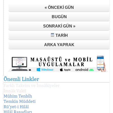
« ÖNCEKI GÜN
BUGÜN
SONRAKI GÜN »
TARIH
ARKA YAPRAK
Önemli Linkler
Farklı Takvim ve İmsâkiyeler
İmsâk Vakti
Mühim Tenbîh
Temkin Müddeti
Rü'yet-i Hilâl
Hilâl Rasadları