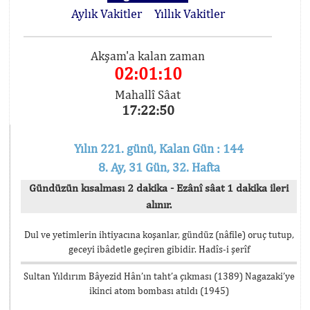
Aylık Vakitler
Yıllık Vakitler
Akşam'a kalan zaman
02:01:10
Mahallî Sâat
17:22:50
Yılın 221. günü, Kalan Gün : 144
8. Ay, 31 Gün, 32. Hafta
Gündüzün kısalması 2 dakika - Ezânî sâat 1 dakika ileri
alınır.
Dul ve yetimlerin ihtiyacına koşanlar, gündüz (nâfile) oruç tutup,
geceyi ibâdetle geçiren gibidir. Hadîs-i şerîf
Sultan Yıldırım Bâyezid Hân’ın taht’a çıkması (1389) Nagazaki’ye
ikinci atom bombası atıldı (1945)