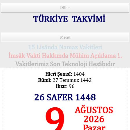
Diller
TÜRKİYE TAKVİMİ
Menü
15 Lisânda Namaz Vakitleri
İmsâk Vakti Hakkında Mühim Açıklama !..
Vakitlerimiz Son Teknoloji Hesâbıdır
Hicrî Şemsî:
1404
Rûmî:
27 Temmuz 1442
Hızır:
96
26 SAFER 1448
9
AĞUSTOS
2026
Pazar