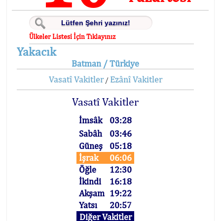
Ülkeler Listesi İçin Tıklayınız
Yakacık
Batman / Türkiye
Vasatî Vakitler
Ezânî Vakitler
/
Vasatî Vakitler
İmsâk
03:28
Sabâh
03:46
Güneş
05:18
İşrak
06:06
Öğle
12:30
İkindi
16:18
Akşam
19:22
Yatsı
20:57
Diğer Vakitler