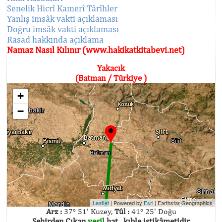
Senelik Hicrî Kamerî Târîhler
Yanlış imsâk vakti açıklaması
Doğru imsâk vakti açıklaması
Rasad hakkında açıklama
Namaz Nasıl Kılınır (www.hakikatkitabevi.net)
Yakacık
(Batman / Türkiye )
+
−
Leaflet
| Powered by
Esri
|
Earthstar Geographics
Arz :
37° 51' Kuzey,
Tûl :
41° 25' Doğu
Şehirden Çıkan
yeşil
hat , kıble istikâmetidir.