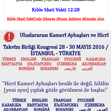
Kıble Sâati Vakti 12:28
Kıble Sâati Vakti'nde Güneşe dönen, kıbleye dönmüş olur.
Uluslararası Kamerî Aybaşları ve Hicrî
Takvîm Birliği Kongresi 28 - 30 MAYIS 2016 /
İSTANBUL - TÜRKİYE
TÜRKÇE
ENGLISH
FRANÇAIS
РУССКИЙ
ҚАЗАҚША
КЫPГЫЗЧA
БЪЛГАРСКИ1
O’ZBEKCHA
AZӘRBAYCAN
ROMÂNĂ
BOSANSKI
فارسی
العربي
"Hicrî Kamerî Aybaşları hesâb ile değil, hilâlin
[yeni ayın] çıplak gözle görülmesi ile başlar."
TÜRKÇE
ENGLISH
FRANÇAIS
РУССКИЙ
ҚАЗАҚША
КЫPГЫЗЧA
БЪЛГАРСКИ1
O’ZBEKCHA
AZӘRBAYCAN
ROMÂNĂ
BOSANSKI
فارسی
العربي