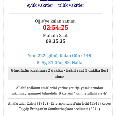
Aylık Vakitler
Yıllık Vakitler
Öğle'ye kalan zaman
02:54:25
Mahallî Sâat
09:35:35
Yılın 222. günü, Kalan Gün : 143
8. Ay, 31 Gün, 33. Hafta
Gündüzün kısalması 2 dakika - Ezânî sâat 1 dakika ileri
alınır.
Allahü teâlânın emirlerini yerine getirip, yasaklarından
sakınmayı ganîmet bilmelidir. Kâzerûnî “Rahmetullahi aleyh”
Anafartalar Zaferi (1915) - Estergon Kalesi’nin fethi (1543) Recep
Tayyip Erdoğan’ın Cumhurbaşkanı seçilmesi (2014)