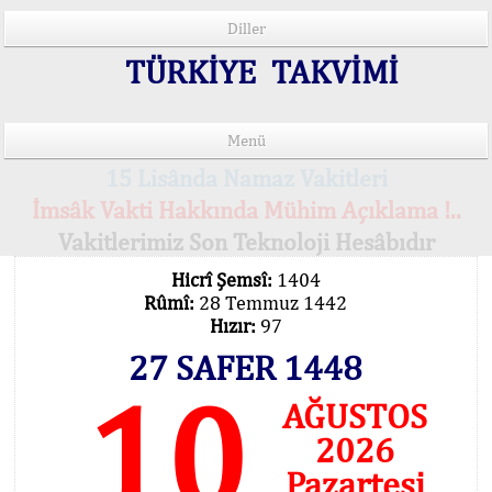
Diller
TÜRKİYE TAKVİMİ
Menü
15 Lisânda Namaz Vakitleri
İmsâk Vakti Hakkında Mühim Açıklama !..
Vakitlerimiz Son Teknoloji Hesâbıdır
Hicrî Şemsî:
1404
Rûmî:
28 Temmuz 1442
Hızır:
97
27 SAFER 1448
10
AĞUSTOS
2026
Pazartesi