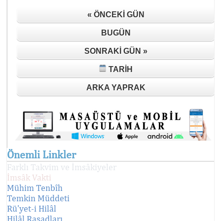
« ÖNCEKI GÜN
BUGÜN
SONRAKI GÜN »
TARIH
ARKA YAPRAK
Önemli Linkler
Farklı Takvim ve İmsâkiyeler
İmsâk Vakti
Mühim Tenbîh
Temkin Müddeti
Rü'yet-i Hilâl
Hilâl Rasadları