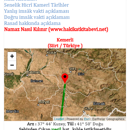
Senelik Hicrî Kamerî Târîhler
Yanlış imsâk vakti açıklaması
Doğru imsâk vakti açıklaması
Rasad hakkında açıklama
Namaz Nasıl Kılınır (www.hakikatkitabevi.net)
Kemerli
(Siirt / Türkiye )
+
−
Leaflet
| Powered by
Esri
|
Earthstar Geographics
Arz :
37° 44' Kuzey,
Tûl :
41° 50' Doğu
Şehirden Çıkan
yeşil
hat , kıble istikâmetidir.