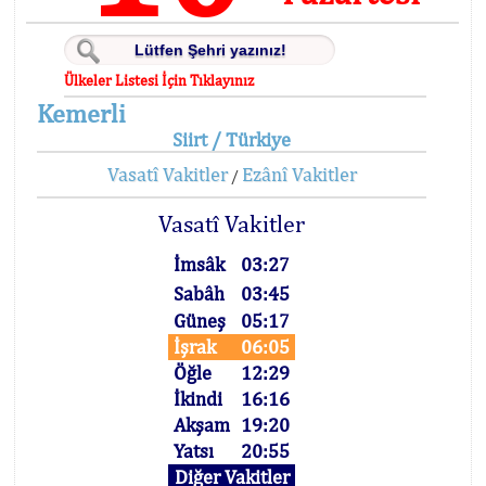
Ülkeler Listesi İçin Tıklayınız
Kemerli
Siirt / Türkiye
Vasatî Vakitler
Ezânî Vakitler
/
Vasatî Vakitler
İmsâk
03:27
Sabâh
03:45
Güneş
05:17
İşrak
06:05
Öğle
12:29
İkindi
16:16
Akşam
19:20
Yatsı
20:55
Diğer Vakitler