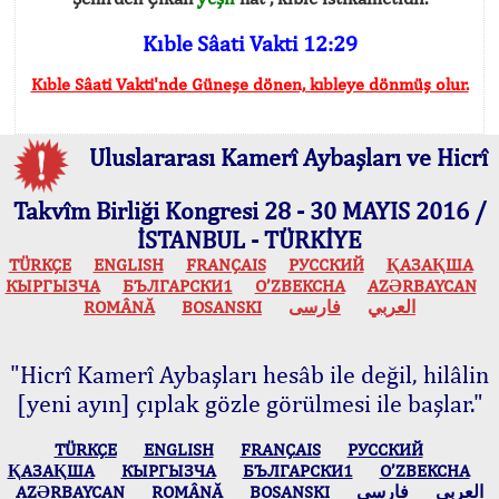
Kıble Sâati Vakti 12:29
Kıble Sâati Vakti'nde Güneşe dönen, kıbleye dönmüş olur.
Uluslararası Kamerî Aybaşları ve Hicrî
Takvîm Birliği Kongresi 28 - 30 MAYIS 2016 /
İSTANBUL - TÜRKİYE
TÜRKÇE
ENGLISH
FRANÇAIS
РУССКИЙ
ҚАЗАҚША
КЫPГЫЗЧA
БЪЛГАРСКИ1
O’ZBEKCHA
AZӘRBAYCAN
ROMÂNĂ
BOSANSKI
فارسی
العربي
"Hicrî Kamerî Aybaşları hesâb ile değil, hilâlin
[yeni ayın] çıplak gözle görülmesi ile başlar."
TÜRKÇE
ENGLISH
FRANÇAIS
РУССКИЙ
ҚАЗАҚША
КЫPГЫЗЧA
БЪЛГАРСКИ1
O’ZBEKCHA
AZӘRBAYCAN
ROMÂNĂ
BOSANSKI
فارسی
العربي