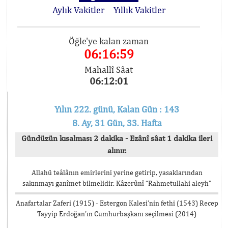
Aylık Vakitler
Yıllık Vakitler
Öğle'ye kalan zaman
06:16:58
Mahallî Sâat
06:12:02
Yılın 222. günü, Kalan Gün : 143
8. Ay, 31 Gün, 33. Hafta
Gündüzün kısalması 2 dakika - Ezânî sâat 1 dakika ileri
alınır.
Allahü teâlânın emirlerini yerine getirip, yasaklarından
sakınmayı ganîmet bilmelidir. Kâzerûnî “Rahmetullahi aleyh”
Anafartalar Zaferi (1915) - Estergon Kalesi’nin fethi (1543) Recep
Tayyip Erdoğan’ın Cumhurbaşkanı seçilmesi (2014)