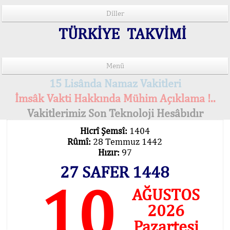
Diller
TÜRKİYE TAKVİMİ
Menü
15 Lisânda Namaz Vakitleri
İmsâk Vakti Hakkında Mühim Açıklama !..
Vakitlerimiz Son Teknoloji Hesâbıdır
Hicrî Şemsî:
1404
Rûmî:
28 Temmuz 1442
Hızır:
97
27 SAFER 1448
10
AĞUSTOS
2026
Pazartesi