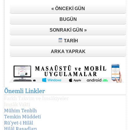
« ÖNCEKI GÜN
BUGÜN
SONRAKI GÜN »
TARIH
ARKA YAPRAK
Önemli Linkler
Farklı Takvim ve İmsâkiyeler
İmsâk Vakti
Mühim Tenbîh
Temkin Müddeti
Rü'yet-i Hilâl
Hilâl Rasadları