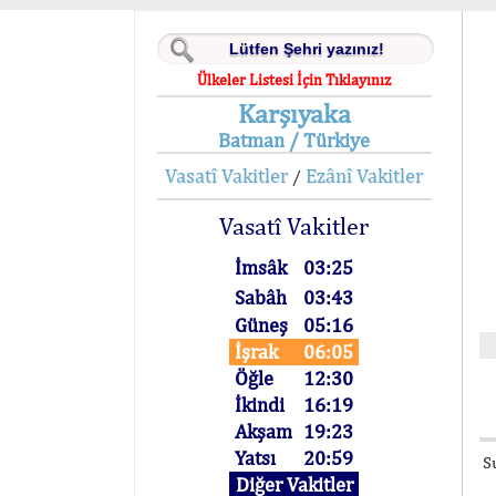
Ülkeler Listesi İçin Tıklayınız
Karşıyaka
Batman / Türkiye
Vasatî Vakitler
Ezânî Vakitler
/
Vasatî Vakitler
İmsâk
03:25
Sabâh
03:43
Güneş
05:16
İşrak
06:05
Öğle
12:30
İkindi
16:19
Akşam
19:23
Yatsı
20:59
S
Diğer Vakitler