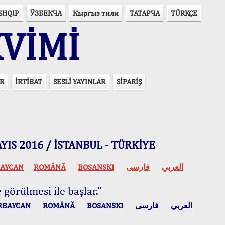
SHQIP
ЎЗБЕКЧА
Кыргыз тили
ТАТАРЧА
TÜRKÇE
VİMİ
R
İRTİBAT
SESLİ YAYINLAR
SİPARİŞ
 MAYIS 2016 / İSTANBUL - TÜRKİYE
AYCAN
ROMÂNĂ
BOSANSKI
فارسی
العربي
 görülmesi ile başlar."
RBAYCAN
ROMÂNĂ
BOSANSKI
فارسی
العربي