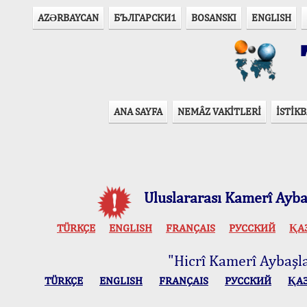
AZӘRBAYCAN
БЪЛГАРСКИ1
BOSANSKI
ENGLISH
T
ANA SAYFA
NEMÂZ VAKİTLERİ
İSTİKB
Uluslararası Kamerî Aybaş
TÜRKÇE
ENGLISH
FRANÇAIS
РУССКИЙ
ҚА
"Hicrî Kamerî Aybaşlar
TÜRKÇE
ENGLISH
FRANÇAIS
РУССКИЙ
ҚА