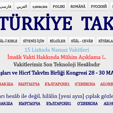
فارسی
العربي
қазақша
POLSKI
ROMÂNĂ
РУССКИЙ
ÜRKİYE TAK
ÂL-İ KIBLE
SİTENİZ İÇİN
BİLGİLER
SÜÂL - CEVÂB
KİTÂBLA
15 Lisânda Namaz Vakitleri
İmsâk Vakti Hakkında Mühim Açıklama !..
Vakitlerimiz Son Teknoloji Hesâbıdır
ları ve Hicrî Takvîm Birliği Kongresi 28 - 30
ЗАҚША
КЫPГЫЗЧA
БЪЛГАРСКИ1
O’ZBEKCHA
AZӘRB
ı hesâb ile değil, hilâlin [yeni ayın] çıplak gözle
ЗАҚША
КЫPГЫЗЧA
БЪЛГАРСКИ1
O’ZBEKCHA
AZӘ