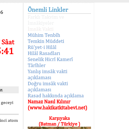
Önemli Linkler
96
Farklı Takvim ve
İmsâkiyeler
İmsâk Vakti
Mühim Tenbîh
 Sâat
Temkin Müddeti
Rü'yet-i Hilâl
5:41
Hilâl Rasadları
Senelik Hicrî Kamerî
Târîhler
Yanlış imsâk vakti
açıklaması
Doğru imsâk vakti
açıklaması
r.
Rasad hakkında açıklama
Namaz Nasıl Kılınır
 geceyi
(www.hakikatkitabevi.net)
Karşıyaka
kinci atom
(Batman / Türkiye )