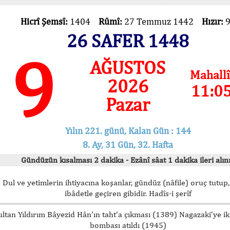
Hicrî Şemsî:
1404
Rûmî:
27 Temmuz 1442
Hızır:
26 SAFER 1448
9
AĞUSTOS
Mahallî
2026
11:0
Pazar
Yılın 221. günü, Kalan Gün : 144
8. Ay, 31 Gün, 32. Hafta
Gündüzün kısalması 2 dakika - Ezânî sâat 1 dakika ileri alını
Dul ve yetimlerin ihtiyacına koşanlar, gündüz (nâfile) oruç tutup,
ibâdetle geçiren gibidir. Hadîs-i şerîf
ultan Yıldırım Bâyezid Hân’ın taht’a çıkması (1389) Nagazaki’ye i
bombası atıldı (1945)