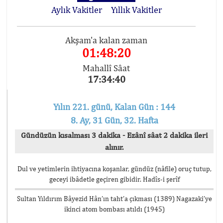
Aylık Vakitler
Yıllık Vakitler
Akşam'a kalan zaman
01:48:19
Mahallî Sâat
17:34:41
Yılın 221. günü, Kalan Gün : 144
8. Ay, 31 Gün, 32. Hafta
Gündüzün kısalması 3 dakika - Ezânî sâat 2 dakika ileri
alınır.
Dul ve yetimlerin ihtiyacına koşanlar, gündüz (nâfile) oruç tutup,
geceyi ibâdetle geçiren gibidir. Hadîs-i şerîf
Sultan Yıldırım Bâyezid Hân’ın taht’a çıkması (1389) Nagazaki’ye
ikinci atom bombası atıldı (1945)