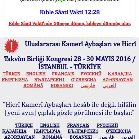
Kıble Sâati Vakti 12:28
Kıble Sâati Vakti'nde Güneşe dönen, kıbleye dönmüş olur.
Uluslararası Kamerî Aybaşları ve Hicrî
Takvîm Birliği Kongresi 28 - 30 MAYIS 2016 /
İSTANBUL - TÜRKİYE
TÜRKÇE
ENGLISH
FRANÇAIS
РУССКИЙ
ҚАЗАҚША
КЫPГЫЗЧA
БЪЛГАРСКИ1
O’ZBEKCHA
AZӘRBAYCAN
ROMÂNĂ
BOSANSKI
فارسی
العربي
"Hicrî Kamerî Aybaşları hesâb ile değil, hilâlin
[yeni ayın] çıplak gözle görülmesi ile başlar."
TÜRKÇE
ENGLISH
FRANÇAIS
РУССКИЙ
ҚАЗАҚША
КЫPГЫЗЧA
БЪЛГАРСКИ1
O’ZBEKCHA
AZӘRBAYCAN
ROMÂNĂ
BOSANSKI
فارسی
العربي