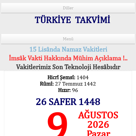
Diller
TÜRKİYE TAKVİMİ
Menü
15 Lisânda Namaz Vakitleri
İmsâk Vakti Hakkında Mühim Açıklama !..
Vakitlerimiz Son Teknoloji Hesâbıdır
Hicrî Şemsî:
1404
Rûmî:
27 Temmuz 1442
Hızır:
96
26 SAFER 1448
9
AĞUSTOS
2026
Pazar