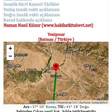
Senelik Hicrî Kamerî Târîhler
Yanlış imsâk vakti açıklaması
Doğru imsâk vakti açıklaması
Rasad hakkında açıklama
Namaz Nasıl Kılınır (www.hakikatkitabevi.net)
Yenipınar
(Batman / Türkiye )
+
−
Leaflet
| Powered by
Esri
|
Earthstar Geographics
Arz :
37° 50' Kuzey,
Tûl :
41° 18' Doğu
Şehirden Çıkan
yeşil
hat , kıble istikâmetidir.