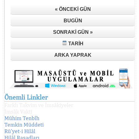
« ÖNCEKI GÜN
BUGÜN
SONRAKI GÜN »
TARIH
ARKA YAPRAK
Önemli Linkler
Farklı Takvim ve İmsâkiyeler
İmsâk Vakti
Mühim Tenbîh
Temkin Müddeti
Rü'yet-i Hilâl
Hilâl Rasadları