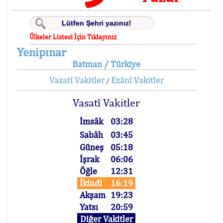
Ülkeler Listesi İçin Tıklayınız
Yenipınar
Batman / Türkiye
Vasatî Vakitler
Ezânî Vakitler
/
Vasatî Vakitler
İmsâk
03:28
Sabâh
03:45
Güneş
05:18
İşrak
06:06
Öğle
12:31
İkindi
16:19
Akşam
19:23
Yatsı
20:59
Diğer Vakitler