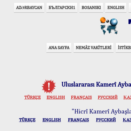
AZӘRBAYCAN
БЪЛГАРСКИ1
BOSANSKI
ENGLISH
T
ANA SAYFA
NEMÂZ VAKİTLERİ
İSTİKB
Uluslararası Kamerî Aybaş
TÜRKÇE
ENGLISH
FRANÇAIS
РУССКИЙ
ҚА
"Hicrî Kamerî Aybaşlar
TÜRKÇE
ENGLISH
FRANÇAIS
РУССКИЙ
ҚА