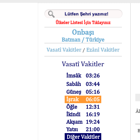
Ülkeler Listesi İçin Tıklayınız
Onbaşı
Batman / Türkiye
Vasatî Vakitler
Ezânî Vakitler
/
Vasatî Vakitler
İmsâk
03:26
Sabâh
03:44
Güneş
05:16
İşrak
06:05
Öğle
12:31
Âl
İkindi
16:19
Akşam
19:24
Yatsı
21:00
B
Diğer Vakitler