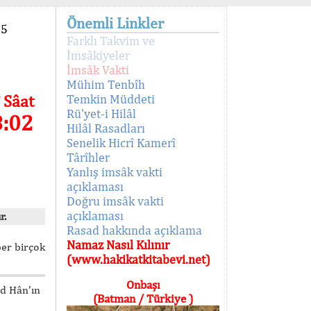
Önemli Linkler
95
Farklı Takvim ve
İmsâkiyeler
İmsâk Vakti
Mühim Tenbîh
 Sâat
Temkin Müddeti
Rü'yet-i Hilâl
8:02
Hilâl Rasadları
Senelik Hicrî Kamerî
Târîhler
Yanlış imsâk vakti
açıklaması
Doğru imsâk vakti
açıklaması
r.
Rasad hakkında açıklama
Namaz Nasıl Kılınır
ber birçok
(www.hakikatkitabevi.net)
Onbaşı
ed Hân’ın
(Batman / Türkiye )