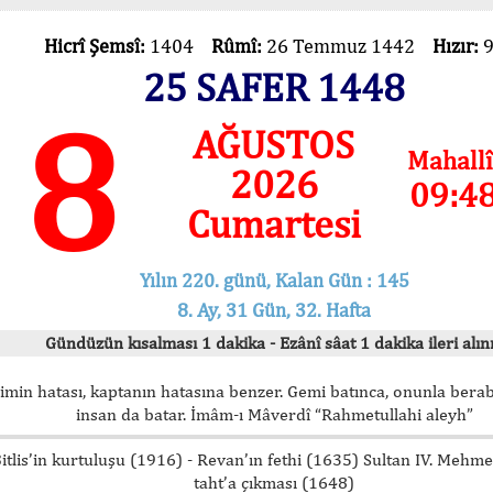
Hicrî Şemsî:
1404
Rûmî:
26 Temmuz 1442
Hızır:
25 SAFER 1448
8
AĞUSTOS
Mahallî
2026
09:4
Cumartesi
Yılın 220. günü, Kalan Gün : 145
8. Ay, 31 Gün, 32. Hafta
Gündüzün kısalması 1 dakika - Ezânî sâat 1 dakika ileri alını
imin hatası, kaptanın hatasına benzer. Gemi batınca, onunla bera
insan da batar. İmâm-ı Mâverdî “Rahmetullahi aleyh”
itlis’in kurtuluşu (1916) - Revan’ın fethi (1635) Sultan IV. Mehm
taht’a çıkması (1648)