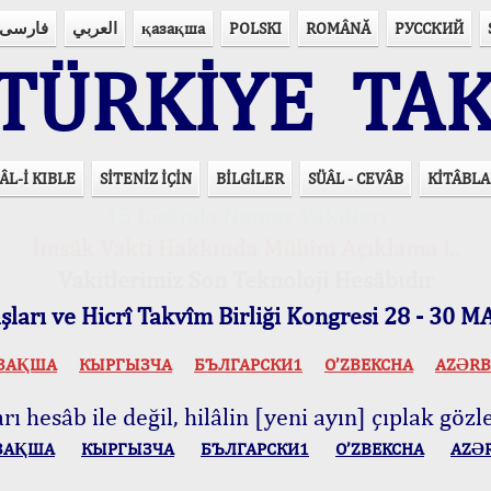
فارسی
العربي
қазақша
POLSKI
ROMÂNĂ
РУССКИЙ
ÜRKİYE TAK
ÂL-İ KIBLE
SİTENİZ İÇİN
BİLGİLER
SÜÂL - CEVÂB
KİTÂBLA
15 Lisânda Namaz Vakitleri
İmsâk Vakti Hakkında Mühim Açıklama !..
Vakitlerimiz Son Teknoloji Hesâbıdır
ları ve Hicrî Takvîm Birliği Kongresi 28 - 30
ЗАҚША
КЫPГЫЗЧA
БЪЛГАРСКИ1
O’ZBEKCHA
AZӘRB
ı hesâb ile değil, hilâlin [yeni ayın] çıplak gözle
ЗАҚША
КЫPГЫЗЧA
БЪЛГАРСКИ1
O’ZBEKCHA
AZӘ