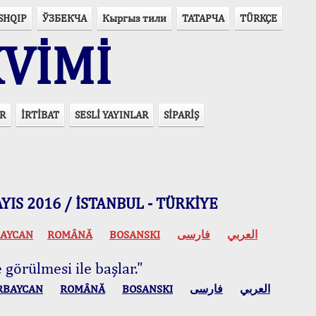
SHQIP
ЎЗБЕКЧА
Кыргыз тили
ТАТАРЧА
TÜRKÇE
VİMİ
R
İRTİBAT
SESLİ YAYINLAR
SİPARİŞ
 MAYIS 2016 / İSTANBUL - TÜRKİYE
AYCAN
ROMÂNĂ
BOSANSKI
فارسی
العربي
 görülmesi ile başlar."
RBAYCAN
ROMÂNĂ
BOSANSKI
فارسی
العربي