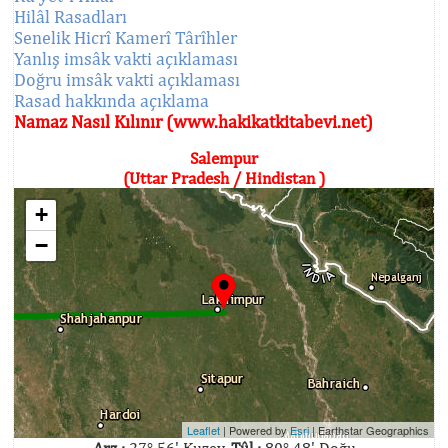
Hilâl Rasadları
Senelik Hicrî Kamerî Târîhler
Yanlış imsâk vakti açıklaması
Doğru imsâk vakti açıklaması
Rasad hakkında açıklama
Namaz Nasıl Kılınır (www.hakikatkitabevi.net)
Salempur
(Uttar Pradesh / Hindistan )
+
−
Leaflet
| Powered by
Esri
|
Earthstar Geographics
Arz :
27° 56' Kuzey,
Tûl :
80° 48' Doğu