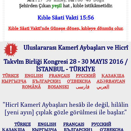
Şehirden Çıkan
yeşil
hat , kıble istikâmetidir.
Kıble Sâati Vakti 15:56
Kıble Sâati Vakti'nde Güneşe dönen, kıbleye dönmüş olur.
Uluslararası Kamerî Aybaşları ve Hicrî
Takvîm Birliği Kongresi 28 - 30 MAYIS 2016 /
İSTANBUL - TÜRKİYE
TÜRKÇE
ENGLISH
FRANÇAIS
РУССКИЙ
ҚАЗАҚША
КЫPГЫЗЧA
БЪЛГАРСКИ1
O’ZBEKCHA
AZӘRBAYCAN
ROMÂNĂ
BOSANSKI
فارسی
العربي
"Hicrî Kamerî Aybaşları hesâb ile değil, hilâlin
[yeni ayın] çıplak gözle görülmesi ile başlar."
TÜRKÇE
ENGLISH
FRANÇAIS
РУССКИЙ
ҚАЗАҚША
КЫPГЫЗЧA
БЪЛГАРСКИ1
O’ZBEKCHA