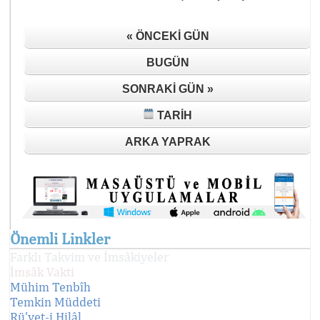
« ÖNCEKI GÜN
BUGÜN
SONRAKI GÜN »
TARIH
ARKA YAPRAK
Önemli Linkler
Farklı Takvim ve İmsâkiyeler
İmsâk Vakti
Mühim Tenbîh
Temkin Müddeti
Rü'yet-i Hilâl