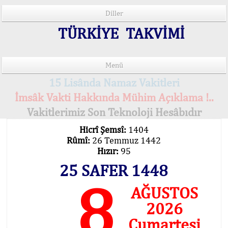
Diller
TÜRKİYE TAKVİMİ
Menü
15 Lisânda Namaz Vakitleri
İmsâk Vakti Hakkında Mühim Açıklama !..
Vakitlerimiz Son Teknoloji Hesâbıdır
Hicrî Şemsî:
1404
Rûmî:
26 Temmuz 1442
Hızır:
95
25 SAFER 1448
8
AĞUSTOS
2026
Cumartesi