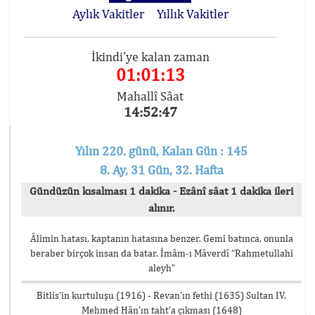
Aylık Vakitler
Yıllık Vakitler
İkindi'ye kalan zaman
01:01:12
Mahallî Sâat
14:52:48
Yılın 220. günü, Kalan Gün : 145
8. Ay, 31 Gün, 32. Hafta
Gündüzün kısalması 1 dakika - Ezânî sâat 1 dakika ileri
alınır.
Âlimin hatası, kaptanın hatasına benzer. Gemi batınca, onunla
beraber birçok insan da batar. İmâm-ı Mâverdî “Rahmetullahi
aleyh”
Bitlis’in kurtuluşu (1916) - Revan’ın fethi (1635) Sultan IV.
Mehmed Hân’ın taht’a çıkması (1648)