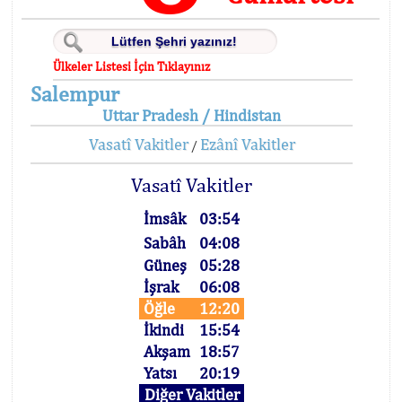
Ülkeler Listesi İçin Tıklayınız
Salempur
Uttar Pradesh / Hindistan
Vasatî Vakitler
Ezânî Vakitler
/
Vasatî Vakitler
İmsâk
03:54
Sabâh
04:08
Güneş
05:28
İşrak
06:08
Öğle
12:20
İkindi
15:54
Akşam
18:57
Yatsı
20:19
Diğer Vakitler