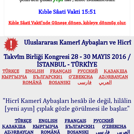
Kıble Sâati Vakti 15:51
Kıble Sâati Vakti'nde Güneşe dönen, kıbleye dönmüş olur.
Uluslararası Kamerî Aybaşları ve Hicrî
Takvîm Birliği Kongresi 28 - 30 MAYIS 2016 /
İSTANBUL - TÜRKİYE
TÜRKÇE
ENGLISH
FRANÇAIS
РУССКИЙ
ҚАЗАҚША
КЫPГЫЗЧA
БЪЛГАРСКИ1
O’ZBEKCHA
AZӘRBAYCAN
ROMÂNĂ
BOSANSKI
فارسی
العربي
"Hicrî Kamerî Aybaşları hesâb ile değil, hilâlin
[yeni ayın] çıplak gözle görülmesi ile başlar."
TÜRKÇE
ENGLISH
FRANÇAIS
РУССКИЙ
ҚАЗАҚША
КЫPГЫЗЧA
БЪЛГАРСКИ1
O’ZBEKCHA
AZӘRBAYCAN
ROMÂNĂ
BOSANSKI
فارسی
العربي