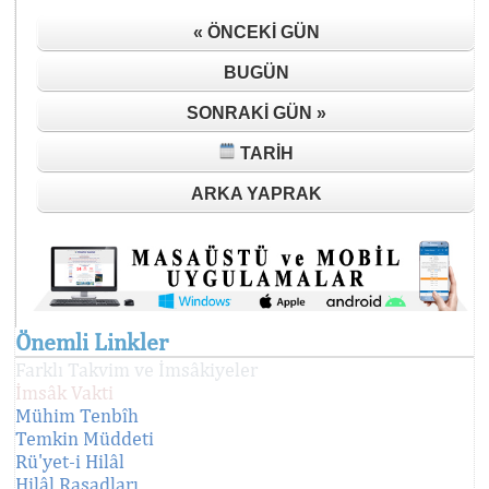
« ÖNCEKI GÜN
BUGÜN
SONRAKI GÜN »
TARIH
ARKA YAPRAK
Önemli Linkler
Farklı Takvim ve İmsâkiyeler
İmsâk Vakti
Mühim Tenbîh
Temkin Müddeti
Rü'yet-i Hilâl
Hilâl Rasadları