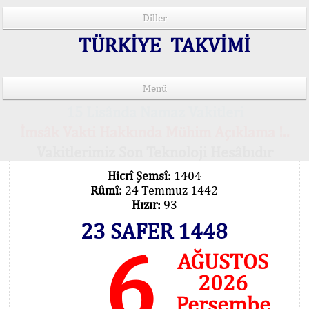
Diller
TÜRKİYE TAKVİMİ
Menü
15 Lisânda Namaz Vakitleri
İmsâk Vakti Hakkında Mühim Açıklama !..
Vakitlerimiz Son Teknoloji Hesâbıdır
Hicrî Şemsî:
1404
Rûmî:
24 Temmuz 1442
Hızır:
93
23 SAFER 1448
6
AĞUSTOS
2026
Perşembe