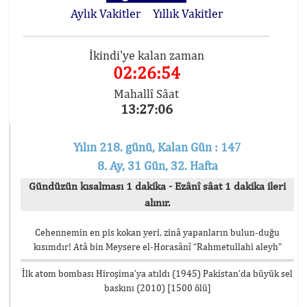
Aylık Vakitler
Yıllık Vakitler
İkindi'ye kalan zaman
02:26:54
Mahallî Sâat
13:27:06
Yılın 218. günü, Kalan Gün : 147
8. Ay, 31 Gün, 32. Hafta
Gündüzün kısalması 1 dakika - Ezânî sâat 1 dakika ileri
alınır.
Cehennemin en pis kokan yeri, zinâ yapanların bulun-duğu
kısımdır! Atâ bin Meysere el-Horasânî “Rahmetullahi aleyh”
İlk atom bombası Hiroşima’ya atıldı (1945) Pakistan’da büyük sel
baskını (2010) [1500 ölü]