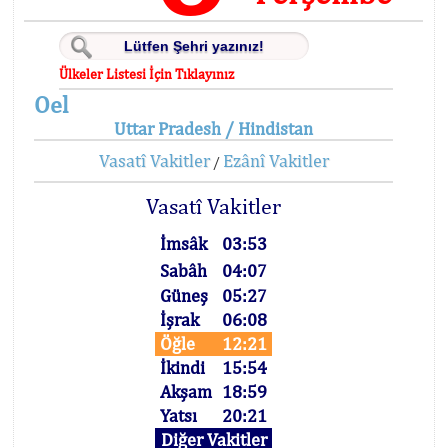
Ülkeler Listesi İçin Tıklayınız
Oel
Uttar Pradesh / Hindistan
Vasatî Vakitler
Ezânî Vakitler
/
Vasatî Vakitler
İmsâk
03:53
Sabâh
04:07
Güneş
05:27
İşrak
06:08
Öğle
12:21
İkindi
15:54
Akşam
18:59
Yatsı
20:21
Diğer Vakitler