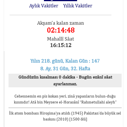
Aylık Vakitler
Yıllık Vakitler
Akşam'a kalan zaman
02:14:48
Mahallî Sâat
16:15:12
Yılın 218. günü, Kalan Gün : 147
8. Ay, 31 Gün, 32. Hafta
Gündüzün kısalması 0 dakika - Bugün ezânî sâat
ayarlanmaz.
Cehennemin en pis kokan yeri, zinâ yapanların bulun-duğu
kısımdır! Atâ bin Meysere el-Horasânî “Rahmetullahi aleyh”
İlk atom bombası Hiroşima’ya atıldı (1945) Pakistan’da büyük sel
baskını (2010) [1500 ölü]