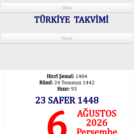
Diller
TÜRKİYE TAKVİMİ
Menü
15 Lisânda Namaz Vakitleri
İmsâk Vakti Hakkında Mühim Açıklama !..
Vakitlerimiz Son Teknoloji Hesâbıdır
Hicrî Şemsî:
1404
Rûmî:
24 Temmuz 1442
Hızır:
93
23 SAFER 1448
6
AĞUSTOS
2026
Perşembe