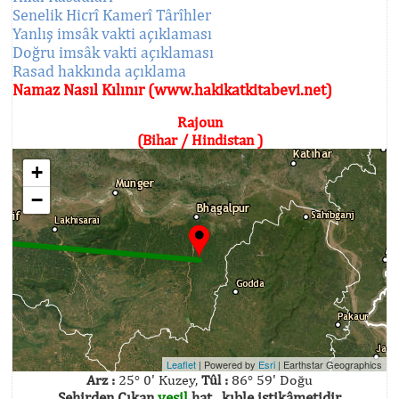
Senelik Hicrî Kamerî Târîhler
Yanlış imsâk vakti açıklaması
Doğru imsâk vakti açıklaması
Rasad hakkında açıklama
Namaz Nasıl Kılınır (www.hakikatkitabevi.net)
Rajoun
(Bihar / Hindistan )
+
−
Leaflet
| Powered by
Esri
|
Earthstar Geographics
Arz :
25° 0' Kuzey,
Tûl :
86° 59' Doğu
Şehirden Çıkan
yeşil
hat , kıble istikâmetidir.