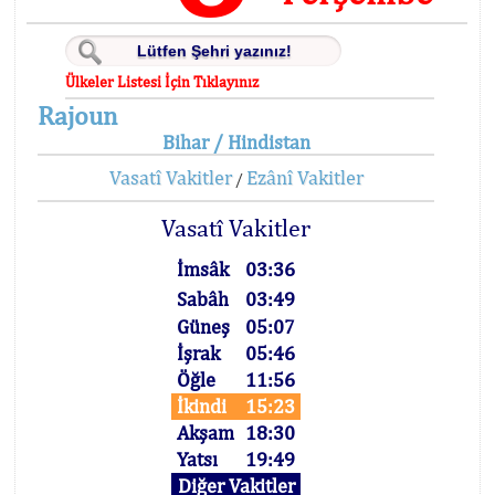
Ülkeler Listesi İçin Tıklayınız
Rajoun
Bihar / Hindistan
Vasatî Vakitler
Ezânî Vakitler
/
Vasatî Vakitler
İmsâk
03:36
Sabâh
03:49
Güneş
05:07
İşrak
05:46
Öğle
11:56
İkindi
15:23
Akşam
18:30
Yatsı
19:49
Diğer Vakitler