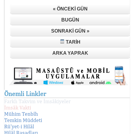
« ÖNCEKI GÜN
BUGÜN
SONRAKI GÜN »
TARIH
ARKA YAPRAK
Önemli Linkler
Farklı Takvim ve İmsâkiyeler
İmsâk Vakti
Mühim Tenbîh
Temkin Müddeti
Rü'yet-i Hilâl
Hilâl Rasadları