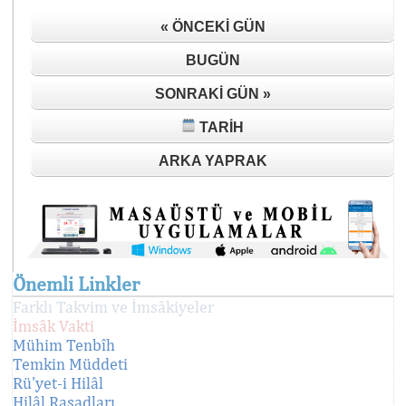
« ÖNCEKI GÜN
BUGÜN
SONRAKI GÜN »
TARIH
ARKA YAPRAK
Önemli Linkler
Farklı Takvim ve İmsâkiyeler
İmsâk Vakti
Mühim Tenbîh
Temkin Müddeti
Rü'yet-i Hilâl
Hilâl Rasadları