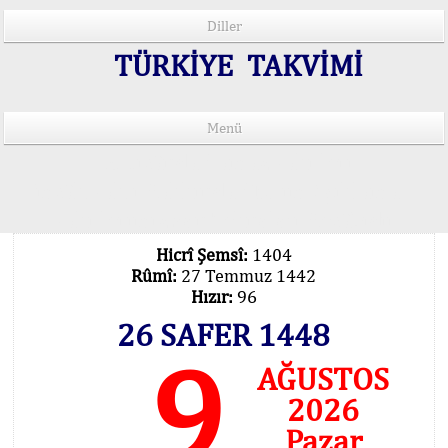
Diller
TÜRKİYE TAKVİMİ
Menü
15 Lisânda Namaz Vakitleri
İmsâk Vakti Hakkında Mühim Açıklama !..
Vakitlerimiz Son Teknoloji Hesâbıdır
Hicrî Şemsî:
1404
Rûmî:
27 Temmuz 1442
Hızır:
96
26 SAFER 1448
9
AĞUSTOS
2026
Pazar