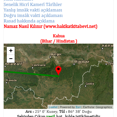
Senelik Hicrî Kamerî Târîhler
Yanlış imsâk vakti açıklaması
Doğru imsâk vakti açıklaması
Rasad hakkında açıklama
Namaz Nasıl Kılınır (www.hakikatkitabevi.net)
Kahua
(Bihar / Hindistan )
+
−
Leaflet
| Powered by
Esri
|
Earthstar Geographics
Arz :
25° 0' Kuzey,
Tûl :
86° 38' Doğu
Şehirden Çıkan
yeşil
hat , kıble istikâmetidir.