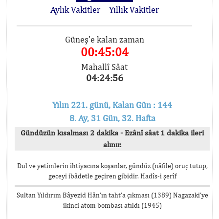
Aylık Vakitler
Yıllık Vakitler
Güneş'e kalan zaman
00:45:04
Mahallî Sâat
04:24:56
Yılın 221. günü, Kalan Gün : 144
8. Ay, 31 Gün, 32. Hafta
Gündüzün kısalması 2 dakika - Ezânî sâat 1 dakika ileri
alınır.
Dul ve yetimlerin ihtiyacına koşanlar, gündüz (nâfile) oruç tutup,
geceyi ibâdetle geçiren gibidir. Hadîs-i şerîf
Sultan Yıldırım Bâyezid Hân’ın taht’a çıkması (1389) Nagazaki’ye
ikinci atom bombası atıldı (1945)