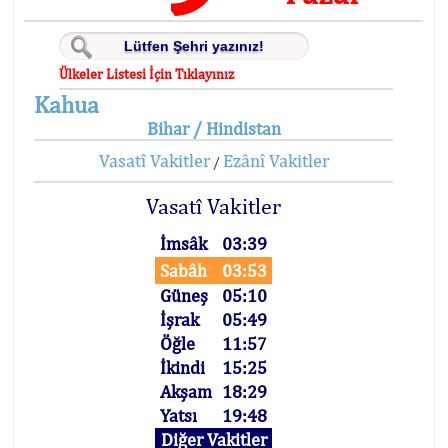
Ülkeler Listesi İçin Tıklayınız
Kahua
Bihar / Hindistan
Vasatî Vakitler
Ezânî Vakitler
/
Vasatî Vakitler
İmsâk
03:39
Sabâh
03:53
Güneş
05:10
İşrak
05:49
Öğle
11:57
İkindi
15:25
Akşam
18:29
Yatsı
19:48
Diğer Vakitler