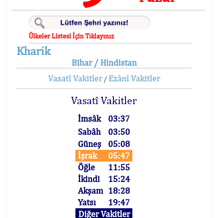
Ülkeler Listesi İçin Tıklayınız
Kharik
Bihar / Hindistan
Vasatî Vakitler
Ezânî Vakitler
/
Vasatî Vakitler
İmsâk
03:37
Sabâh
03:50
Güneş
05:08
İşrak
05:47
Öğle
11:55
İkindi
15:24
Akşam
18:28
Yatsı
19:47
Diğer Vakitler