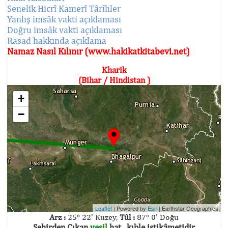
Senelik Hicrî Kamerî Târîhler
Yanlış imsâk vakti açıklaması
Doğru imsâk vakti açıklaması
Rasad hakkında açıklama
Namaz Nasıl Kılınır (www.hakikatkitabevi.net)
Kharik
(Bihar / Hindistan )
+
−
Leaflet
| Powered by
Esri
|
Earthstar Geographics
Arz :
25° 22' Kuzey,
Tûl :
87° 0' Doğu
Şehirden Çıkan
yeşil
hat , kıble istikâmetidir.