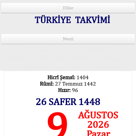
Diller
TÜRKİYE TAKVİMİ
Menü
15 Lisânda Namaz Vakitleri
İmsâk Vakti Hakkında Mühim Açıklama !..
Vakitlerimiz Son Teknoloji Hesâbıdır
Hicrî Şemsî:
1404
Rûmî:
27 Temmuz 1442
Hızır:
96
26 SAFER 1448
9
AĞUSTOS
2026
Pazar