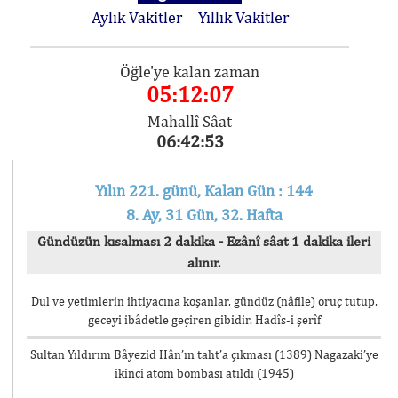
Aylık Vakitler
Yıllık Vakitler
Öğle'ye kalan zaman
05:12:07
Mahallî Sâat
06:42:53
Yılın 221. günü, Kalan Gün : 144
8. Ay, 31 Gün, 32. Hafta
Gündüzün kısalması 2 dakika - Ezânî sâat 1 dakika ileri
alınır.
Dul ve yetimlerin ihtiyacına koşanlar, gündüz (nâfile) oruç tutup,
geceyi ibâdetle geçiren gibidir. Hadîs-i şerîf
Sultan Yıldırım Bâyezid Hân’ın taht’a çıkması (1389) Nagazaki’ye
ikinci atom bombası atıldı (1945)