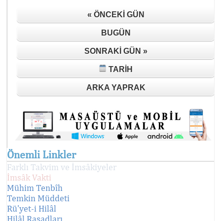
« ÖNCEKI GÜN
BUGÜN
SONRAKI GÜN »
TARIH
ARKA YAPRAK
Önemli Linkler
Farklı Takvim ve İmsâkiyeler
İmsâk Vakti
Mühim Tenbîh
Temkin Müddeti
Rü'yet-i Hilâl
Hilâl Rasadları