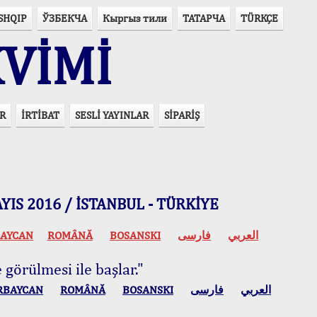
SHQIP
ЎЗБЕКЧА
Кыргыз тили
ТАТАРЧА
TÜRKÇE
VİMİ
R
İRTİBAT
SESLİ YAYINLAR
SİPARİŞ
 MAYIS 2016 / İSTANBUL - TÜRKİYE
AYCAN
ROMÂNĂ
BOSANSKI
فارسی
العربي
 görülmesi ile başlar."
RBAYCAN
ROMÂNĂ
BOSANSKI
فارسی
العربي