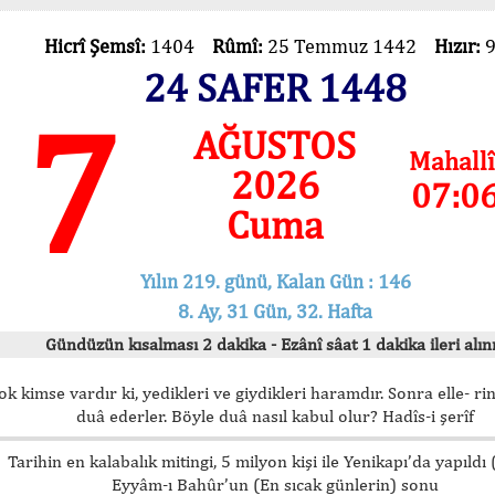
Hicrî Şemsî:
1404
Rûmî:
25 Temmuz 1442
Hızır:
24 SAFER 1448
7
AĞUSTOS
Mahallî
2026
07:0
Cuma
Yılın 219. günü, Kalan Gün : 146
8. Ay, 31 Gün, 32. Hafta
Gündüzün kısalması 2 dakika - Ezânî sâat 1 dakika ileri alını
ok kimse vardır ki, yedikleri ve giydikleri haramdır. Sonra elle- rin
duâ ederler. Böyle duâ nasıl kabul olur? Hadîs-i şerîf
Tarihin en kalabalık mitingi, 5 milyon kişi ile Yenikapı’da yapıldı
Eyyâm-ı Bahûr’un (En sıcak günlerin) sonu