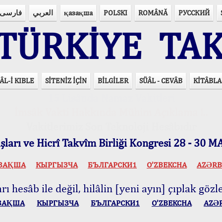
فارسی
العربي
қазақша
POLSKI
ROMÂNĂ
РУССКИЙ
ÜRKİYE TAK
ÂL-İ KIBLE
SİTENİZ İÇİN
BİLGİLER
SÜÂL - CEVÂB
KİTÂBLA
15 Lisânda Namaz Vakitleri
İmsâk Vakti Hakkında Mühim Açıklama !..
Vakitlerimiz Son Teknoloji Hesâbıdır
ları ve Hicrî Takvîm Birliği Kongresi 28 - 30
ЗАҚША
КЫPГЫЗЧA
БЪЛГАРСКИ1
O’ZBEKCHA
AZӘRB
ı hesâb ile değil, hilâlin [yeni ayın] çıplak gözle
ЗАҚША
КЫPГЫЗЧA
БЪЛГАРСКИ1
O’ZBEKCHA
AZӘ