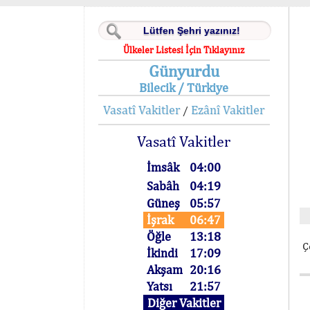
Ülkeler Listesi İçin Tıklayınız
Günyurdu
Bilecik / Türkiye
Vasatî Vakitler
Ezânî Vakitler
/
Vasatî Vakitler
İmsâk
04:00
Sabâh
04:19
Güneş
05:57
İşrak
06:47
Öğle
13:18
Ç
İkindi
17:09
Akşam
20:16
Yatsı
21:57
Diğer Vakitler