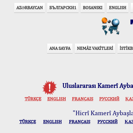
AZӘRBAYCAN
БЪЛГАРСКИ1
BOSANSKI
ENGLISH
T
ANA SAYFA
NEMÂZ VAKİTLERİ
İSTİKB
Uluslararası Kamerî Aybaş
TÜRKÇE
ENGLISH
FRANÇAIS
РУССКИЙ
ҚА
"Hicrî Kamerî Aybaşlar
TÜRKÇE
ENGLISH
FRANÇAIS
РУССКИЙ
ҚА