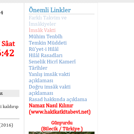
Önemli Linkler
94
Farklı Takvim ve
İmsâkiyeler
İmsâk Vakti
Mühim Tenbîh
 Sâat
Temkin Müddeti
Rü'yet-i Hilâl
6:42
Hilâl Rasadları
Senelik Hicrî Kamerî
Târîhler
Yanlış imsâk vakti
açıklaması
Doğru imsâk vakti
açıklaması
r.
Rasad hakkında açıklama
Namaz Nasıl Kılınır
i kaldırıp
(www.hakikatkitabevi.net)
Günyurdu
 (2016)
(Bilecik / Türkiye )