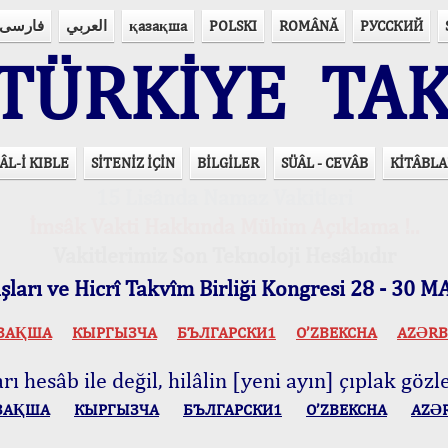
فارسی
العربي
қазақша
POLSKI
ROMÂNĂ
РУССКИЙ
ÜRKİYE TAK
ÂL-İ KIBLE
SİTENİZ İÇİN
BİLGİLER
SÜÂL - CEVÂB
KİTÂBLA
15 Lisânda Namaz Vakitleri
İmsâk Vakti Hakkında Mühim Açıklama !..
Vakitlerimiz Son Teknoloji Hesâbıdır
ları ve Hicrî Takvîm Birliği Kongresi 28 - 30
ЗАҚША
КЫPГЫЗЧA
БЪЛГАРСКИ1
O’ZBEKCHA
AZӘRB
ı hesâb ile değil, hilâlin [yeni ayın] çıplak gözle
ЗАҚША
КЫPГЫЗЧA
БЪЛГАРСКИ1
O’ZBEKCHA
AZӘ