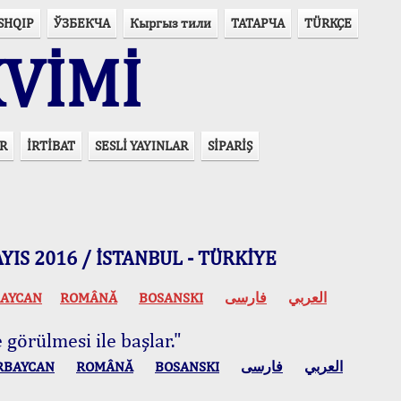
SHQIP
ЎЗБЕКЧА
Кыргыз тили
ТАТАРЧА
TÜRKÇE
VİMİ
R
İRTİBAT
SESLİ YAYINLAR
SİPARİŞ
 MAYIS 2016 / İSTANBUL - TÜRKİYE
AYCAN
ROMÂNĂ
BOSANSKI
فارسی
العربي
 görülmesi ile başlar."
RBAYCAN
ROMÂNĂ
BOSANSKI
فارسی
العربي