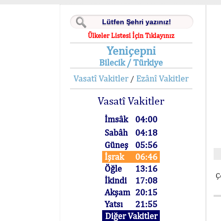
Ülkeler Listesi İçin Tıklayınız
Yeniçepni
Bilecik / Türkiye
Vasatî Vakitler
Ezânî Vakitler
/
Vasatî Vakitler
İmsâk
04:00
Sabâh
04:18
Güneş
05:56
İşrak
06:46
Öğle
13:16
Ç
İkindi
17:08
Akşam
20:15
Yatsı
21:55
Diğer Vakitler