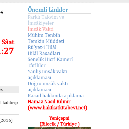
Önemli Linkler
94
Farklı Takvim ve
İmsâkiyeler
İmsâk Vakti
Mühim Tenbîh
 Sâat
Temkin Müddeti
Rü'yet-i Hilâl
1:27
Hilâl Rasadları
Senelik Hicrî Kamerî
Târîhler
Yanlış imsâk vakti
açıklaması
Doğru imsâk vakti
açıklaması
r.
Rasad hakkında açıklama
Namaz Nasıl Kılınır
i kaldırıp
(www.hakikatkitabevi.net)
Yeniçepni
 (2016)
(Bilecik / Türkiye )