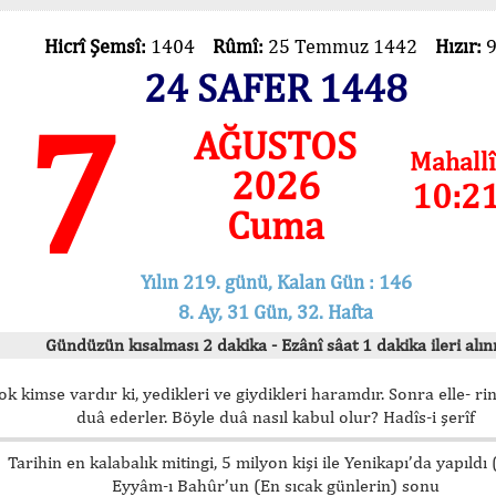
Hicrî Şemsî:
1404
Rûmî:
25 Temmuz 1442
Hızır:
24 SAFER 1448
7
AĞUSTOS
Mahallî
2026
10:2
Cuma
Yılın 219. günü, Kalan Gün : 146
8. Ay, 31 Gün, 32. Hafta
Gündüzün kısalması 2 dakika - Ezânî sâat 1 dakika ileri alını
ok kimse vardır ki, yedikleri ve giydikleri haramdır. Sonra elle- rin
duâ ederler. Böyle duâ nasıl kabul olur? Hadîs-i şerîf
Tarihin en kalabalık mitingi, 5 milyon kişi ile Yenikapı’da yapıldı
Eyyâm-ı Bahûr’un (En sıcak günlerin) sonu