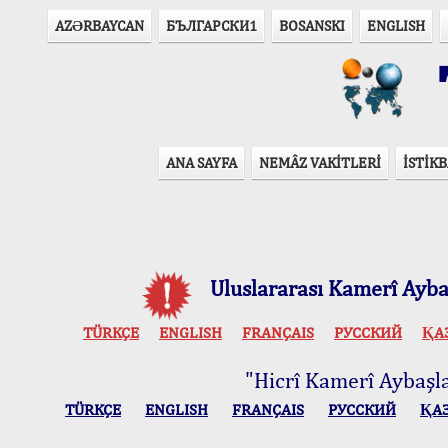
AZӘRBAYCAN
БЪЛГАРСКИ1
BOSANSKI
ENGLISH
T
ANA SAYFA
NEMÂZ VAKİTLERİ
İSTİKB
Uluslararası Kamerî Aybaş
TÜRKÇE
ENGLISH
FRANÇAIS
РУССКИЙ
ҚА
"Hicrî Kamerî Aybaşlar
TÜRKÇE
ENGLISH
FRANÇAIS
РУССКИЙ
ҚА