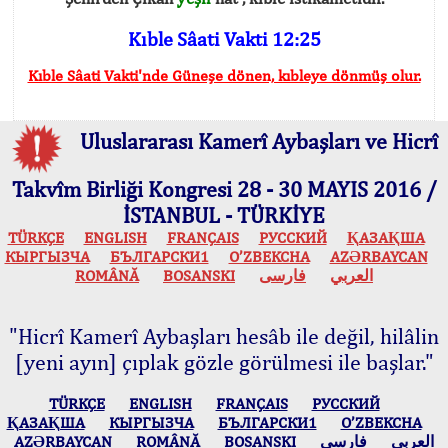
Kıble Sâati Vakti 12:25
Kıble Sâati Vakti'nde Güneşe dönen, kıbleye dönmüş olur.
Uluslararası Kamerî Aybaşları ve Hicrî
Takvîm Birliği Kongresi 28 - 30 MAYIS 2016 /
İSTANBUL - TÜRKİYE
TÜRKÇE
ENGLISH
FRANÇAIS
РУССКИЙ
ҚАЗАҚША
КЫPГЫЗЧA
БЪЛГАРСКИ1
O’ZBEKCHA
AZӘRBAYCAN
ROMÂNĂ
BOSANSKI
فارسی
العربي
"Hicrî Kamerî Aybaşları hesâb ile değil, hilâlin
[yeni ayın] çıplak gözle görülmesi ile başlar."
TÜRKÇE
ENGLISH
FRANÇAIS
РУССКИЙ
ҚАЗАҚША
КЫPГЫЗЧA
БЪЛГАРСКИ1
O’ZBEKCHA
AZӘRBAYCAN
ROMÂNĂ
BOSANSKI
فارسی
العربي