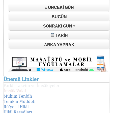
« ÖNCEKI GÜN
BUGÜN
SONRAKI GÜN »
TARIH
ARKA YAPRAK
Önemli Linkler
Farklı Takvim ve İmsâkiyeler
İmsâk Vakti
Mühim Tenbîh
Temkin Müddeti
Rü'yet-i Hilâl
Hilâl Rasadları