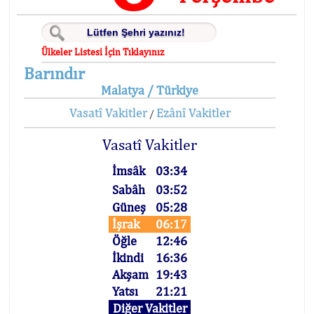
Ülkeler Listesi İçin Tıklayınız
Barındır
Malatya / Türkiye
Vasatî Vakitler
Ezânî Vakitler
/
Vasatî Vakitler
İmsâk
03:34
Sabâh
03:52
Güneş
05:28
İşrak
06:17
Öğle
12:46
İkindi
16:36
Akşam
19:43
Yatsı
21:21
Diğer Vakitler