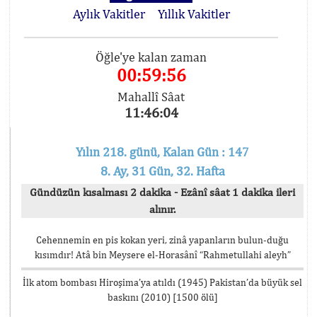
Aylık Vakitler
Yıllık Vakitler
Öğle'ye kalan zaman
00:59:56
Mahallî Sâat
11:46:04
Yılın 218. günü, Kalan Gün : 147
8. Ay, 31 Gün, 32. Hafta
Gündüzün kısalması 2 dakika - Ezânî sâat 1 dakika ileri
alınır.
Cehennemin en pis kokan yeri, zinâ yapanların bulun-duğu
kısımdır! Atâ bin Meysere el-Horasânî “Rahmetullahi aleyh”
İlk atom bombası Hiroşima’ya atıldı (1945) Pakistan’da büyük sel
baskını (2010) [1500 ölü]