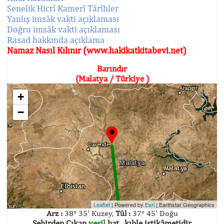
Senelik Hicrî Kamerî Târîhler
Yanlış imsâk vakti açıklaması
Doğru imsâk vakti açıklaması
Rasad hakkında açıklama
Namaz Nasıl Kılınır (www.hakikatkitabevi.net)
Barındır
(Malatya / Türkiye )
+
−
Leaflet
| Powered by
Esri
|
Earthstar Geographics
Arz :
38° 35' Kuzey,
Tûl :
37° 45' Doğu
Şehirden Çıkan
yeşil
hat , kıble istikâmetidir.