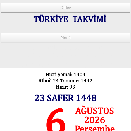
Diller
TÜRKİYE TAKVİMİ
Menü
15 Lisânda Namaz Vakitleri
İmsâk Vakti Hakkında Mühim Açıklama !..
Vakitlerimiz Son Teknoloji Hesâbıdır
Hicrî Şemsî:
1404
Rûmî:
24 Temmuz 1442
Hızır:
93
23 SAFER 1448
6
AĞUSTOS
2026
Perşembe