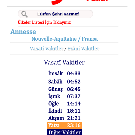
Ülkeler Listesi İçin Tıklayınız
Annesse
Nouvelle-Aquitaine / Fransa
Vasatî Vakitler
Ezânî Vakitler
/
Vasatî Vakitler
İmsâk
04:33
Sabâh
04:52
Güneş
06:45
İşrak
07:37
Öğle
14:14
İkindi
18:11
Akşam
21:21
Yatsı
23:16
Diğer Vakitler