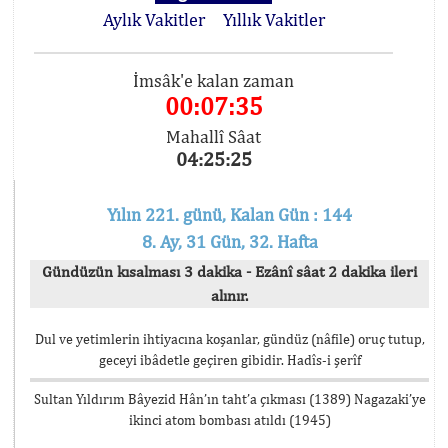
Aylık Vakitler
Yıllık Vakitler
İmsâk'e kalan zaman
00:07:35
Mahallî Sâat
04:25:25
Yılın 221. günü, Kalan Gün : 144
8. Ay, 31 Gün, 32. Hafta
Gündüzün kısalması 3 dakika - Ezânî sâat 2 dakika ileri
alınır.
Dul ve yetimlerin ihtiyacına koşanlar, gündüz (nâfile) oruç tutup,
geceyi ibâdetle geçiren gibidir. Hadîs-i şerîf
Sultan Yıldırım Bâyezid Hân’ın taht’a çıkması (1389) Nagazaki’ye
ikinci atom bombası atıldı (1945)