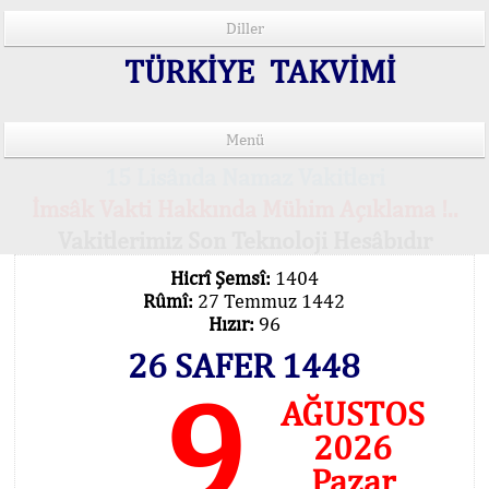
Diller
TÜRKİYE TAKVİMİ
Menü
15 Lisânda Namaz Vakitleri
İmsâk Vakti Hakkında Mühim Açıklama !..
Vakitlerimiz Son Teknoloji Hesâbıdır
Hicrî Şemsî:
1404
Rûmî:
27 Temmuz 1442
Hızır:
96
26 SAFER 1448
9
AĞUSTOS
2026
Pazar