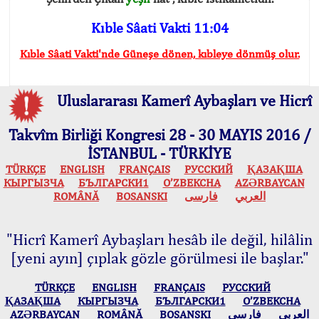
Kıble Sâati Vakti 11:04
Kıble Sâati Vakti'nde Güneşe dönen, kıbleye dönmüş olur.
Uluslararası Kamerî Aybaşları ve Hicrî
Takvîm Birliği Kongresi 28 - 30 MAYIS 2016 /
İSTANBUL - TÜRKİYE
TÜRKÇE
ENGLISH
FRANÇAIS
РУССКИЙ
ҚАЗАҚША
КЫPГЫЗЧA
БЪЛГАРСКИ1
O’ZBEKCHA
AZӘRBAYCAN
ROMÂNĂ
BOSANSKI
فارسی
العربي
"Hicrî Kamerî Aybaşları hesâb ile değil, hilâlin
[yeni ayın] çıplak gözle görülmesi ile başlar."
TÜRKÇE
ENGLISH
FRANÇAIS
РУССКИЙ
ҚАЗАҚША
КЫPГЫЗЧA
БЪЛГАРСКИ1
O’ZBEKCHA
AZӘRBAYCAN
ROMÂNĂ
BOSANSKI
فارسی
العربي