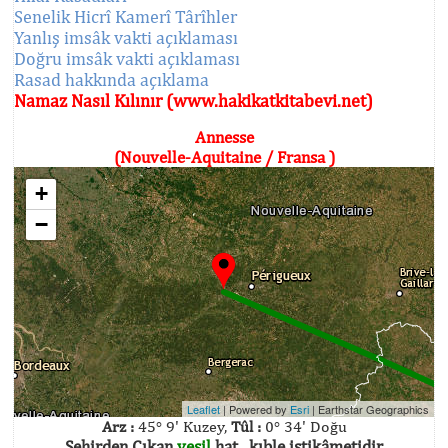
Senelik Hicrî Kamerî Târîhler
Yanlış imsâk vakti açıklaması
Doğru imsâk vakti açıklaması
Rasad hakkında açıklama
Namaz Nasıl Kılınır (www.hakikatkitabevi.net)
Annesse
(Nouvelle-Aquitaine / Fransa )
+
−
Leaflet
| Powered by
Esri
|
Earthstar Geographics
Arz :
45° 9' Kuzey,
Tûl :
0° 34' Doğu
Şehirden Çıkan
yeşil
hat , kıble istikâmetidir.