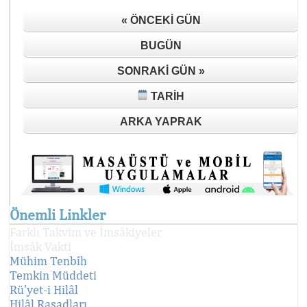
« ÖNCEKI GÜN
BUGÜN
SONRAKI GÜN »
TARIH
ARKA YAPRAK
Önemli Linkler
Farklı Takvim ve İmsâkiyeler
İmsâk Vakti
Mühim Tenbîh
Temkin Müddeti
Rü'yet-i Hilâl
Hilâl Rasadları