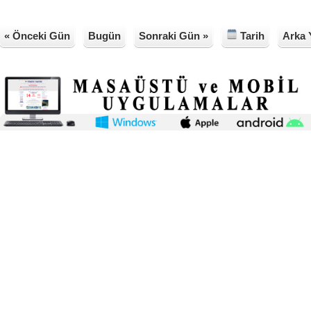
« Önceki Gün
Bugün
Sonraki Gün »
Tarih
Arka 