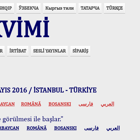
SHQIP
ЎЗБЕКЧА
Кыргыз тили
ТАТАРЧА
TÜRKÇE
VİMİ
R
İRTİBAT
SESLİ YAYINLAR
SİPARİŞ
 MAYIS 2016 / İSTANBUL - TÜRKİYE
AYCAN
ROMÂNĂ
BOSANSKI
فارسی
العربي
 görülmesi ile başlar."
RBAYCAN
ROMÂNĂ
BOSANSKI
فارسی
العربي