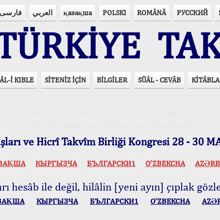
فارسی
العربي
қазақша
POLSKI
ROMÂNĂ
РУССКИЙ
ÜRKİYE TAK
ÂL-İ KIBLE
SİTENİZ İÇİN
BİLGİLER
SÜÂL - CEVÂB
KİTÂBLA
15 Lisânda Namaz Vakitleri
İmsâk Vakti Hakkında Mühim Açıklama !..
Vakitlerimiz Son Teknoloji Hesâbıdır
ları ve Hicrî Takvîm Birliği Kongresi 28 - 30
ЗАҚША
КЫPГЫЗЧA
БЪЛГАРСКИ1
O’ZBEKCHA
AZӘRB
ı hesâb ile değil, hilâlin [yeni ayın] çıplak gözle
ЗАҚША
КЫPГЫЗЧA
БЪЛГАРСКИ1
O’ZBEKCHA
AZӘ