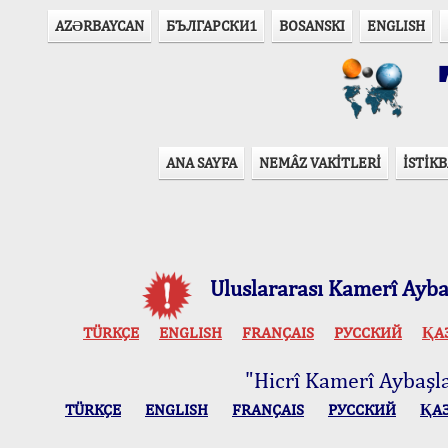
AZӘRBAYCAN
БЪЛГАРСКИ1
BOSANSKI
ENGLISH
T
ANA SAYFA
NEMÂZ VAKİTLERİ
İSTİKB
Uluslararası Kamerî Aybaş
TÜRKÇE
ENGLISH
FRANÇAIS
РУССКИЙ
ҚА
"Hicrî Kamerî Aybaşlar
TÜRKÇE
ENGLISH
FRANÇAIS
РУССКИЙ
ҚА