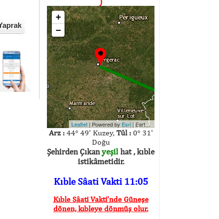
)
+
Yaprak
−
Leaflet
| Powered by
Esri
|
Earthstar Geographics
Arz :
44° 49' Kuzey,
Tûl :
0° 31'
Doğu
Şehirden Çıkan
yeşil
hat , kıble
istikâmetidir.
Kıble Sâati Vakti 11:05
Kıble Sâati Vakti'nde Güneşe
dönen, kıbleye dönmüş olur.