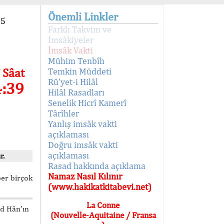
Önemli Linkler
95
Farklı Takvim ve
İmsâkiyeler
İmsâk Vakti
Mühim Tenbîh
 Sâat
Temkin Müddeti
Rü'yet-i Hilâl
4:39
Hilâl Rasadları
Senelik Hicrî Kamerî
Târîhler
Yanlış imsâk vakti
açıklaması
Doğru imsâk vakti
açıklaması
r.
Rasad hakkında açıklama
Namaz Nasıl Kılınır
ber birçok
(www.hakikatkitabevi.net)
La Conne
ed Hân’ın
(Nouvelle-Aquitaine / Fransa