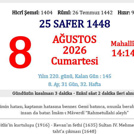
Hicrî Şemsî:
1404
Rûmî:
26 Temmuz 1442
Hızır:
25 SAFER 1448
8
AĞUSTOS
Mahallî
2026
14:1
Cumartesi
Yılın 220. günü, Kalan Gün : 145
8. Ay, 31 Gün, 32. Hafta
Gündüzün kısalması 3 dakika - Ezânî sâat 2 dakika ileri alını
imin hatası, kaptanın hatasına benzer. Gemi batınca, onunla bera
insan da batar. İmâm-ı Mâverdî “Rahmetullahi aleyh”
itlis’in kurtuluşu (1916) - Revan’ın fethi (1635) Sultan IV. Mehm
taht’a çıkması (1648)