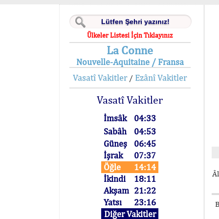
Ülkeler Listesi İçin Tıklayınız
La Conne
Nouvelle-Aquitaine / Fransa
Vasatî Vakitler
Ezânî Vakitler
/
Vasatî Vakitler
İmsâk
04:33
Sabâh
04:53
Güneş
06:45
İşrak
07:37
Öğle
14:14
Âl
İkindi
18:11
Akşam
21:22
Yatsı
23:16
B
Diğer Vakitler