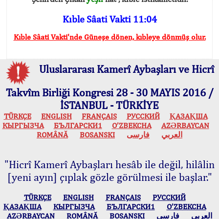
Kıble Sâati Vakti 11:04
Kıble Sâati Vakti'nde Güneşe dönen, kıbleye dönmüş olur.
Uluslararası Kamerî Aybaşları ve Hicrî
Takvîm Birliği Kongresi 28 - 30 MAYIS 2016 /
İSTANBUL - TÜRKİYE
TÜRKÇE
ENGLISH
FRANÇAIS
РУССКИЙ
ҚАЗАҚША
КЫPГЫЗЧA
БЪЛГАРСКИ1
O’ZBEKCHA
AZӘRBAYCAN
ROMÂNĂ
BOSANSKI
فارسی
العربي
"Hicrî Kamerî Aybaşları hesâb ile değil, hilâlin
[yeni ayın] çıplak gözle görülmesi ile başlar."
TÜRKÇE
ENGLISH
FRANÇAIS
РУССКИЙ
ҚАЗАҚША
КЫPГЫЗЧA
БЪЛГАРСКИ1
O’ZBEKCHA
AZӘRBAYCAN
ROMÂNĂ
BOSANSKI
فارسی
العربي