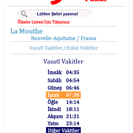
Ülkeler Listesi İçin Tıklayınız
La Mouthe
Nouvelle-Aquitaine / Fransa
Vasatî Vakitler
Ezânî Vakitler
/
Vasatî Vakitler
İmsâk
04:35
Sabâh
04:54
Güneş
06:46
İşrak
07:38
Öğle
14:14
İkindi
18:11
Akşam
21:21
Yatsı
23:14
Diğer Vakitler