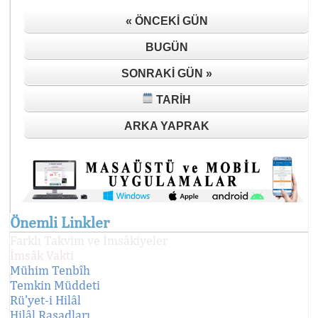
« ÖNCEKI GÜN
BUGÜN
SONRAKI GÜN »
TARIH
ARKA YAPRAK
Önemli Linkler
Farklı Takvim ve İmsâkiyeler
İmsâk Vakti
Mühim Tenbîh
Temkin Müddeti
Rü'yet-i Hilâl
Hilâl Rasadları