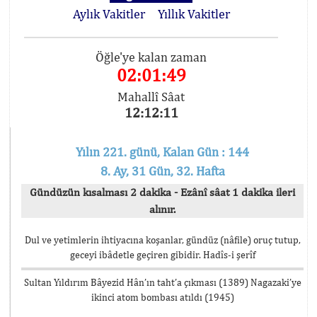
Aylık Vakitler
Yıllık Vakitler
Öğle'ye kalan zaman
02:01:48
Mahallî Sâat
12:12:12
Yılın 221. günü, Kalan Gün : 144
8. Ay, 31 Gün, 32. Hafta
Gündüzün kısalması 2 dakika - Ezânî sâat 1 dakika ileri
alınır.
Dul ve yetimlerin ihtiyacına koşanlar, gündüz (nâfile) oruç tutup,
geceyi ibâdetle geçiren gibidir. Hadîs-i şerîf
Sultan Yıldırım Bâyezid Hân’ın taht’a çıkması (1389) Nagazaki’ye
ikinci atom bombası atıldı (1945)