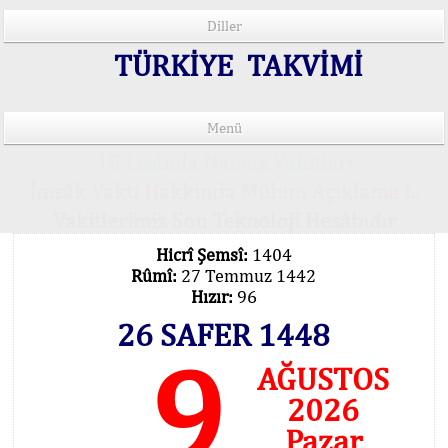
Diller
TÜRKİYE TAKVİMİ
Menü
15 Lisânda Namaz Vakitleri
İmsâk Vakti Hakkında Mühim Açıklama !..
Vakitlerimiz Son Teknoloji Hesâbıdır
Hicrî Şemsî:
1404
Rûmî:
27 Temmuz 1442
Hızır:
96
26 SAFER 1448
9
AĞUSTOS
2026
Pazar