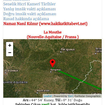
Senelik Hicrî Kamerî Târîhler
Yanlış imsâk vakti açıklaması
Doğru imsâk vakti açıklaması
Rasad hakkında açıklama
Namaz Nasıl Kılınır (www.hakikatkitabevi.net)
La Mouthe
(Nouvelle-Aquitaine / Fransa )
+
−
Leaflet
| Powered by
Esri
|
Earthstar Geographics
Arz :
44° 54' Kuzey,
Tûl :
0° 31' Doğu
Şehirden Çıkan
yeşil
hat , kıble istikâmetidir.