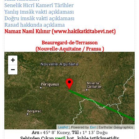
Senelik Hicrî Kamerî Târîhler
Yanlış imsâk vakti açıklaması
Doğru imsâk vakti açıklaması
Rasad hakkında açıklama
Namaz Nasıl Kılınır (www.hakikatkitabevi.net)
Beauregard-de-Terrasson
(Nouvelle-Aquitaine / Fransa )
+
−
Leaflet
| Powered by
Esri
|
Earthstar Geographics
Arz :
45° 8' Kuzey,
Tûl :
1° 13' Doğu
Şehirden Çıkan
yeşil
hat , kıble istikâmetidir.