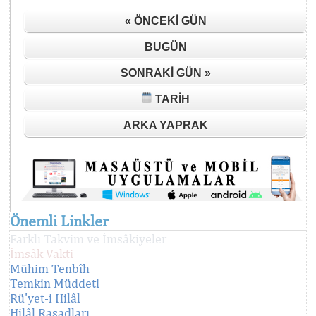
« ÖNCEKI GÜN
BUGÜN
SONRAKI GÜN »
TARIH
ARKA YAPRAK
Önemli Linkler
Farklı Takvim ve İmsâkiyeler
İmsâk Vakti
Mühim Tenbîh
Temkin Müddeti
Rü'yet-i Hilâl
Hilâl Rasadları