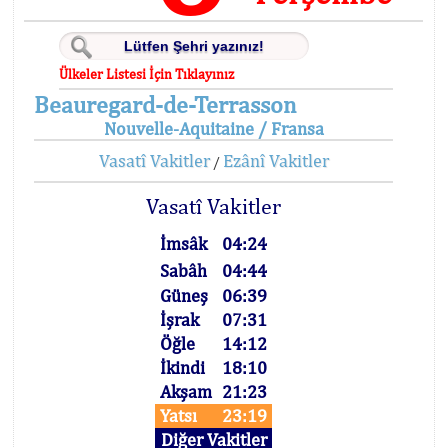
Ülkeler Listesi İçin Tıklayınız
Beauregard-de-Terrasson
Nouvelle-Aquitaine / Fransa
Vasatî Vakitler
Ezânî Vakitler
/
Vasatî Vakitler
İmsâk
04:24
Sabâh
04:44
Güneş
06:39
İşrak
07:31
Öğle
14:12
İkindi
18:10
Akşam
21:23
Yatsı
23:19
Diğer Vakitler