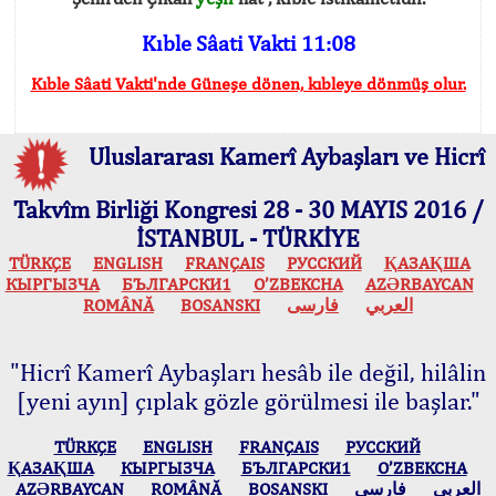
Kıble Sâati Vakti 11:08
Kıble Sâati Vakti'nde Güneşe dönen, kıbleye dönmüş olur.
Uluslararası Kamerî Aybaşları ve Hicrî
Takvîm Birliği Kongresi 28 - 30 MAYIS 2016 /
İSTANBUL - TÜRKİYE
TÜRKÇE
ENGLISH
FRANÇAIS
РУССКИЙ
ҚАЗАҚША
КЫPГЫЗЧA
БЪЛГАРСКИ1
O’ZBEKCHA
AZӘRBAYCAN
ROMÂNĂ
BOSANSKI
فارسی
العربي
"Hicrî Kamerî Aybaşları hesâb ile değil, hilâlin
[yeni ayın] çıplak gözle görülmesi ile başlar."
TÜRKÇE
ENGLISH
FRANÇAIS
РУССКИЙ
ҚАЗАҚША
КЫPГЫЗЧA
БЪЛГАРСКИ1
O’ZBEKCHA
AZӘRBAYCAN
ROMÂNĂ
BOSANSKI
فارسی
العربي