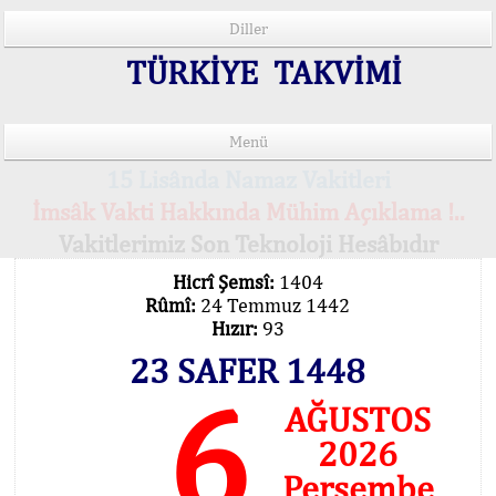
Diller
TÜRKİYE TAKVİMİ
Menü
15 Lisânda Namaz Vakitleri
İmsâk Vakti Hakkında Mühim Açıklama !..
Vakitlerimiz Son Teknoloji Hesâbıdır
Hicrî Şemsî:
1404
Rûmî:
24 Temmuz 1442
Hızır:
93
23 SAFER 1448
6
AĞUSTOS
2026
Perşembe