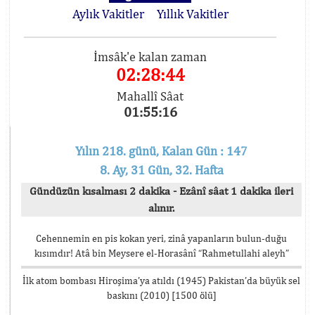
Aylık Vakitler
Yıllık Vakitler
İmsâk'e kalan zaman
02:28:44
Mahallî Sâat
01:55:16
Yılın 218. günü, Kalan Gün : 147
8. Ay, 31 Gün, 32. Hafta
Gündüzün kısalması 2 dakika - Ezânî sâat 1 dakika ileri
alınır.
Cehennemin en pis kokan yeri, zinâ yapanların bulun-duğu
kısımdır! Atâ bin Meysere el-Horasânî “Rahmetullahi aleyh”
İlk atom bombası Hiroşima’ya atıldı (1945) Pakistan’da büyük sel
baskını (2010) [1500 ölü]