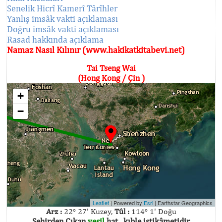
Senelik Hicrî Kamerî Târîhler
Yanlış imsâk vakti açıklaması
Doğru imsâk vakti açıklaması
Rasad hakkında açıklama
Namaz Nasıl Kılınır (www.hakikatkitabevi.net)
Tai Tseng Wai
(Hong Kong / Çin )
+
−
Leaflet
| Powered by
Esri
|
Earthstar Geographics
Arz :
22° 27' Kuzey,
Tûl :
114° 1' Doğu
Şehirden Çıkan
yeşil
hat , kıble istikâmetidir.