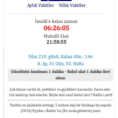
Aylık Vakitler
Yıllık Vakitler
İmsâk'e kalan zaman
06:26:05
Mahallî Sâat
21:58:55
Yılın 219. günü, Kalan Gün : 146
8. Ay, 31 Gün, 32. Hafta
Gündüzün kısalması 1 dakika - Ezânî sâat 1 dakika ileri
alınır.
Çok kimse vardır ki, yedikleri ve giydikleri haramdır. Sonra elle-
rini kaldırıp duâ ederler. Böyle duâ nasıl kabul olur? Hadîs-i şerîf
Tarihin en kalabalık mitingi, 5 milyon kişi ile Yenikapı’da yapıldı
(2016) Eyyâm-ı Bahûr’un (En sıcak günlerin) sonu