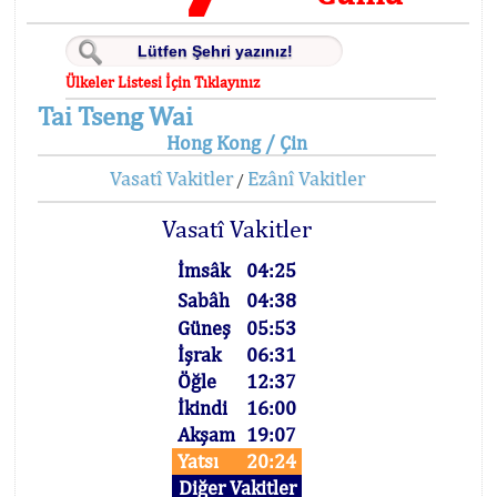
Ülkeler Listesi İçin Tıklayınız
Tai Tseng Wai
Hong Kong / Çin
Vasatî Vakitler
Ezânî Vakitler
/
Vasatî Vakitler
İmsâk
04:25
Sabâh
04:38
Güneş
05:53
İşrak
06:31
Öğle
12:37
İkindi
16:00
Akşam
19:07
Yatsı
20:24
Diğer Vakitler