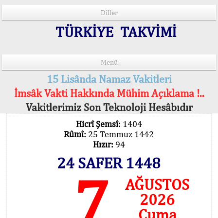
Diller
TÜRKİYE TAKVİMİ
Menü
15 Lisânda Namaz Vakitleri
İmsâk Vakti Hakkında Mühim Açıklama !..
Vakitlerimiz Son Teknoloji Hesâbıdır
Hicrî Şemsî:
1404
Rûmî:
25 Temmuz 1442
Hızır:
94
24 SAFER 1448
7
AĞUSTOS
2026
Cuma