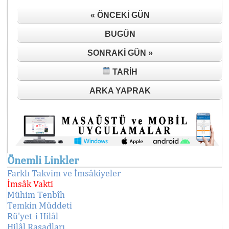
« ÖNCEKI GÜN
BUGÜN
SONRAKI GÜN »
TARIH
ARKA YAPRAK
Önemli Linkler
Farklı Takvim ve İmsâkiyeler
İmsâk Vakti
Mühim Tenbîh
Temkin Müddeti
Rü'yet-i Hilâl
Hilâl Rasadları