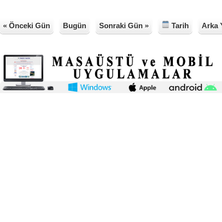
« Önceki Gün
Bugün
Sonraki Gün »
Tarih
Arka 