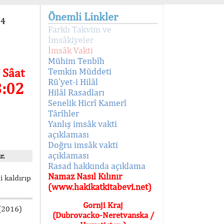
Önemli Linkler
94
Farklı Takvim ve
İmsâkiyeler
İmsâk Vakti
Mühim Tenbîh
 Sâat
Temkin Müddeti
Rü'yet-i Hilâl
3:02
Hilâl Rasadları
Senelik Hicrî Kamerî
Târîhler
Yanlış imsâk vakti
açıklaması
Doğru imsâk vakti
açıklaması
r.
Rasad hakkında açıklama
Namaz Nasıl Kılınır
i kaldırıp
(www.hakikatkitabevi.net)
Gornji Kraj
 (2016)
(Dubrovacko-Neretvanska /