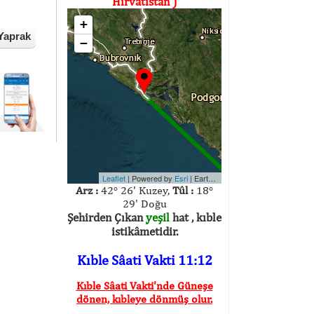
Hırvatistan )
+
Yaprak
−
Leaflet
| Powered by
Esri
|
Earthstar Geographics
Arz :
42° 26' Kuzey,
Tûl :
18°
29' Doğu
Şehirden Çıkan
yeşil
hat , kıble
istikâmetidir.
Kıble Sâati Vakti 11:12
Kıble Sâati Vakti'nde Güneşe
dönen, kıbleye dönmüş olur.