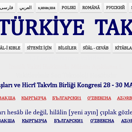
فارسی
العربي
қазақша
POLSKI
ROMÂNĂ
РУССКИЙ
ÜRKİYE TAK
ÂL-İ KIBLE
SİTENİZ İÇİN
BİLGİLER
SÜÂL - CEVÂB
KİTÂBLA
15 Lisânda Namaz Vakitleri
İmsâk Vakti Hakkında Mühim Açıklama !..
Vakitlerimiz Son Teknoloji Hesâbıdır
ları ve Hicrî Takvîm Birliği Kongresi 28 - 30
ЗАҚША
КЫPГЫЗЧA
БЪЛГАРСКИ1
O’ZBEKCHA
AZӘRB
ı hesâb ile değil, hilâlin [yeni ayın] çıplak gözle
ЗАҚША
КЫPГЫЗЧA
БЪЛГАРСКИ1
O’ZBEKCHA
AZӘ