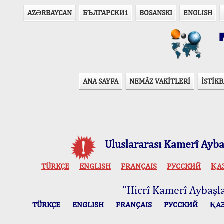
AZӘRBAYCAN
БЪЛГАРСКИ1
BOSANSKI
ENGLISH
T
ANA SAYFA
NEMÂZ VAKİTLERİ
İSTİKB
Uluslararası Kamerî Aybaş
TÜRKÇE
ENGLISH
FRANÇAIS
РУССКИЙ
ҚА
"Hicrî Kamerî Aybaşlar
TÜRKÇE
ENGLISH
FRANÇAIS
РУССКИЙ
ҚА