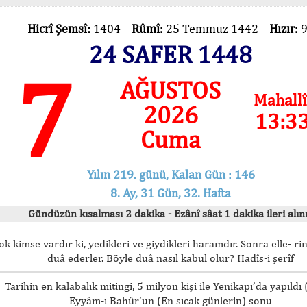
Hicrî Şemsî:
1404
Rûmî:
25 Temmuz 1442
Hızır:
24 SAFER 1448
7
AĞUSTOS
Mahallî
2026
13:3
Cuma
Yılın 219. günü, Kalan Gün : 146
8. Ay, 31 Gün, 32. Hafta
Gündüzün kısalması 2 dakika - Ezânî sâat 1 dakika ileri alını
ok kimse vardır ki, yedikleri ve giydikleri haramdır. Sonra elle- rin
duâ ederler. Böyle duâ nasıl kabul olur? Hadîs-i şerîf
Tarihin en kalabalık mitingi, 5 milyon kişi ile Yenikapı’da yapıldı
Eyyâm-ı Bahûr’un (En sıcak günlerin) sonu