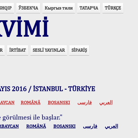
SHQIP
ЎЗБЕКЧА
Кыргыз тили
ТАТАРЧА
TÜRKÇE
VİMİ
R
İRTİBAT
SESLİ YAYINLAR
SİPARİŞ
 MAYIS 2016 / İSTANBUL - TÜRKİYE
AYCAN
ROMÂNĂ
BOSANSKI
فارسی
العربي
 görülmesi ile başlar."
RBAYCAN
ROMÂNĂ
BOSANSKI
فارسی
العربي