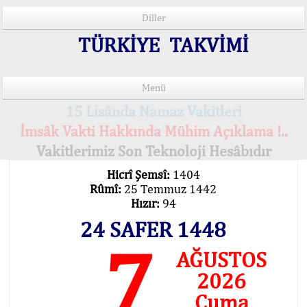
Diller
TÜRKİYE TAKVİMİ
Menü
15 Lisânda Namaz Vakitleri
İmsâk Vakti Hakkında Mühim Açıklama !..
Vakitlerimiz Son Teknoloji Hesâbıdır
Hicrî Şemsî:
1404
Rûmî:
25 Temmuz 1442
Hızır:
94
24 SAFER 1448
7
AĞUSTOS
2026
Cuma