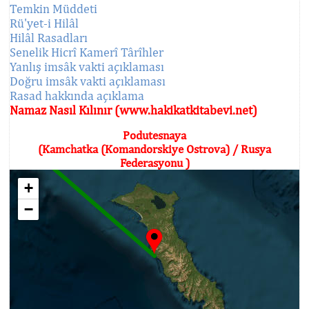
Temkin Müddeti
Rü'yet-i Hilâl
Hilâl Rasadları
Senelik Hicrî Kamerî Târîhler
Yanlış imsâk vakti açıklaması
Doğru imsâk vakti açıklaması
Rasad hakkında açıklama
Namaz Nasıl Kılınır (www.hakikatkitabevi.net)
Podutesnaya
(Kamchatka (Komandorskiye Ostrova) / Rusya
Federasyonu )
+
−