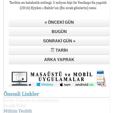
Tarihin en kalabalık mitingi, 5 milyon kişi ile Yenikapı’da yapıldı
(2016) Eyyâm-ı Bahûr’un (En sıcak günlerin) sonu
« ÖNCEKI GÜN
BUGÜN
SONRAKI GÜN »
TARIH
ARKA YAPRAK
Önemli Linkler
Farklı Takvim ve İmsâkiyeler
İmsâk Vakti
Mühim Tenbîh