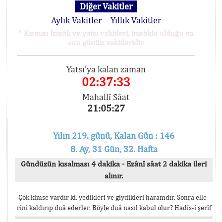
Diğer Vakitler
Aylık Vakitler
Yıllık Vakitler
* Kırmızı İmsâk ve yatsı vakitleri, imsâkin olduğu en
son günün vakitleridir.
Yatsı'ya kalan zaman
02:37:33
Mahallî Sâat
21:05:27
Yılın 219. günü, Kalan Gün : 146
8. Ay, 31 Gün, 32. Hafta
Gündüzün kısalması 4 dakika - Ezânî sâat 2 dakika ileri
alınır.
Çok kimse vardır ki, yedikleri ve giydikleri haramdır. Sonra elle-
rini kaldırıp duâ ederler. Böyle duâ nasıl kabul olur? Hadîs-i şerîf