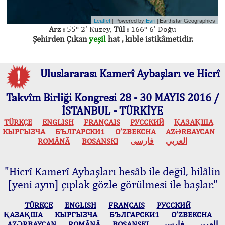
Leaflet
| Powered by
Esri
|
Earthstar Geographics
Arz :
55° 2' Kuzey,
Tûl :
166° 6' Doğu
Şehirden Çıkan
yeşil
hat , kıble istikâmetidir.
Uluslararası Kamerî Aybaşları ve Hicrî
Takvîm Birliği Kongresi 28 - 30 MAYIS 2016 /
İSTANBUL - TÜRKİYE
TÜRKÇE
ENGLISH
FRANÇAIS
РУССКИЙ
ҚАЗАҚША
КЫPГЫЗЧA
БЪЛГАРСКИ1
O’ZBEKCHA
AZӘRBAYCAN
ROMÂNĂ
BOSANSKI
فارسی
العربي
"Hicrî Kamerî Aybaşları hesâb ile değil, hilâlin
[yeni ayın] çıplak gözle görülmesi ile başlar."
TÜRKÇE
ENGLISH
FRANÇAIS
РУССКИЙ
ҚАЗАҚША
КЫPГЫЗЧA
БЪЛГАРСКИ1
O’ZBEKCHA
AZӘRBAYCAN
ROMÂNĂ
BOSANSKI
فارسی
العربي