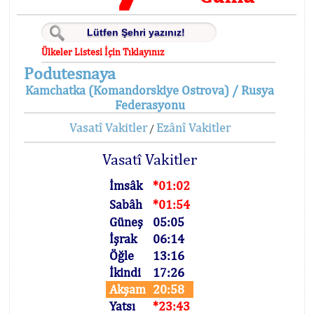
Ülkeler Listesi İçin Tıklayınız
Podutesnaya
Kamchatka (Komandorskiye Ostrova) / Rusya
Federasyonu
Vasatî Vakitler
Ezânî Vakitler
/
Vasatî Vakitler
İmsâk
*01:02
Sabâh
*01:54
Güneş
05:05
İşrak
06:14
Öğle
13:16
İkindi
17:26
Akşam
20:58
Yatsı
*23:43