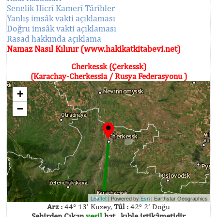
Senelik Hicrî Kamerî Târîhler
Yanlış imsâk vakti açıklaması
Doğru imsâk vakti açıklaması
Rasad hakkında açıklama
Namaz Nasıl Kılınır (www.hakikatkitabevi.net)
Cherkessk (Çerkessk)
(Karachay-Cherkessia / Rusya Federasyonu )
+
−
Leaflet
| Powered by
Esri
|
Earthstar Geographics
Arz :
44° 13' Kuzey,
Tûl :
42° 2' Doğu
Şehirden Çıkan
yeşil
hat , kıble istikâmetidir.