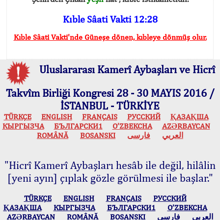
Kıble Sâati Vakti 12:28
Kıble Sâati Vakti'nde Güneşe dönen, kıbleye dönmüş olur.
Uluslararası Kamerî Aybaşları ve Hicrî
Takvîm Birliği Kongresi 28 - 30 MAYIS 2016 /
İSTANBUL - TÜRKİYE
TÜRKÇE
ENGLISH
FRANÇAIS
РУССКИЙ
ҚАЗАҚША
КЫPГЫЗЧA
БЪЛГАРСКИ1
O’ZBEKCHA
AZӘRBAYCAN
ROMÂNĂ
BOSANSKI
فارسی
العربي
"Hicrî Kamerî Aybaşları hesâb ile değil, hilâlin
[yeni ayın] çıplak gözle görülmesi ile başlar."
TÜRKÇE
ENGLISH
FRANÇAIS
РУССКИЙ
ҚАЗАҚША
КЫPГЫЗЧA
БЪЛГАРСКИ1
O’ZBEKCHA
AZӘRBAYCAN
ROMÂNĂ
BOSANSKI
فارسی
العربي