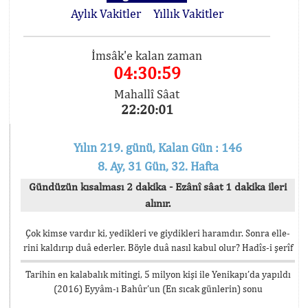
Aylık Vakitler
Yıllık Vakitler
İmsâk'e kalan zaman
04:30:59
Mahallî Sâat
22:20:01
Yılın 219. günü, Kalan Gün : 146
8. Ay, 31 Gün, 32. Hafta
Gündüzün kısalması 2 dakika - Ezânî sâat 1 dakika ileri
alınır.
Çok kimse vardır ki, yedikleri ve giydikleri haramdır. Sonra elle-
rini kaldırıp duâ ederler. Böyle duâ nasıl kabul olur? Hadîs-i şerîf
Tarihin en kalabalık mitingi, 5 milyon kişi ile Yenikapı’da yapıldı
(2016) Eyyâm-ı Bahûr’un (En sıcak günlerin) sonu