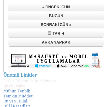
« ÖNCEKI GÜN
BUGÜN
SONRAKI GÜN »
TARIH
ARKA YAPRAK
Önemli Linkler
Farklı Takvim ve İmsâkiyeler
İmsâk Vakti
Mühim Tenbîh
Temkin Müddeti
Rü'yet-i Hilâl
Hilâl Rasadları