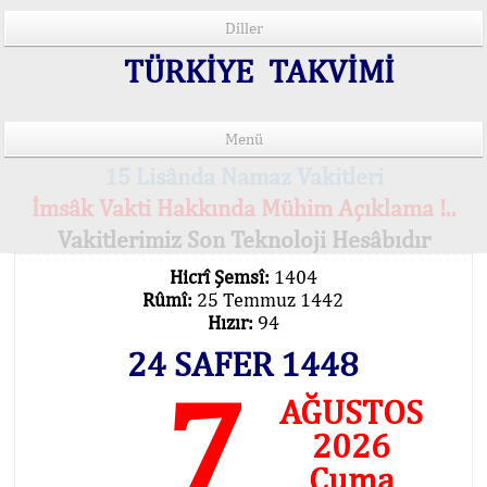
Diller
TÜRKİYE TAKVİMİ
Menü
15 Lisânda Namaz Vakitleri
İmsâk Vakti Hakkında Mühim Açıklama !..
Vakitlerimiz Son Teknoloji Hesâbıdır
Hicrî Şemsî:
1404
Rûmî:
25 Temmuz 1442
Hızır:
94
24 SAFER 1448
7
AĞUSTOS
2026
Cuma