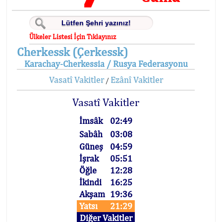
Ülkeler Listesi İçin Tıklayınız
Cherkessk (Çerkessk)
Karachay-Cherkessia / Rusya Federasyonu
Vasatî Vakitler
Ezânî Vakitler
/
Vasatî Vakitler
İmsâk
02:49
Sabâh
03:08
Güneş
04:59
İşrak
05:51
Öğle
12:28
İkindi
16:25
Akşam
19:36
Yatsı
21:29
Diğer Vakitler