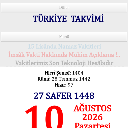
Diller
TÜRKİYE TAKVİMİ
Menü
15 Lisânda Namaz Vakitleri
İmsâk Vakti Hakkında Mühim Açıklama !..
Vakitlerimiz Son Teknoloji Hesâbıdır
Hicrî Şemsî:
1404
Rûmî:
28 Temmuz 1442
Hızır:
97
27 SAFER 1448
10
AĞUSTOS
2026
Pazartesi