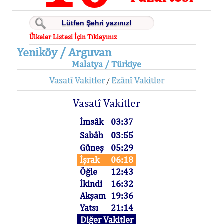
Ülkeler Listesi İçin Tıklayınız
Yeniköy / Arguvan
Malatya / Türkiye
Vasatî Vakitler
Ezânî Vakitler
/
Vasatî Vakitler
İmsâk
03:37
Sabâh
03:55
Güneş
05:29
İşrak
06:18
Öğle
12:43
İkindi
16:32
Akşam
19:36
Yatsı
21:14
Diğer Vakitler