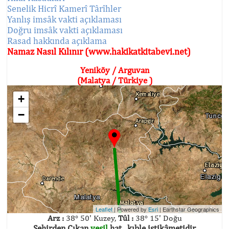
Senelik Hicrî Kamerî Târîhler
Yanlış imsâk vakti açıklaması
Doğru imsâk vakti açıklaması
Rasad hakkında açıklama
Namaz Nasıl Kılınır (www.hakikatkitabevi.net)
Yeniköy / Arguvan
(Malatya / Türkiye )
+
−
Leaflet
| Powered by
Esri
|
Earthstar Geographics
Arz :
38° 50' Kuzey,
Tûl :
38° 15' Doğu
Şehirden Çıkan
yeşil
hat , kıble istikâmetidir.