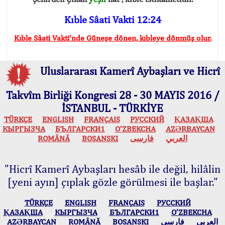
Kıble Sâati Vakti 12:24
Kıble Sâati Vakti'nde Güneşe dönen, kıbleye dönmüş olur.
Uluslararası Kamerî Aybaşları ve Hicrî
Takvîm Birliği Kongresi 28 - 30 MAYIS 2016 /
İSTANBUL - TÜRKİYE
TÜRKÇE
ENGLISH
FRANÇAIS
РУССКИЙ
ҚАЗАҚША
КЫPГЫЗЧA
БЪЛГАРСКИ1
O’ZBEKCHA
AZӘRBAYCAN
ROMÂNĂ
BOSANSKI
فارسی
العربي
"Hicrî Kamerî Aybaşları hesâb ile değil, hilâlin
[yeni ayın] çıplak gözle görülmesi ile başlar."
TÜRKÇE
ENGLISH
FRANÇAIS
РУССКИЙ
ҚАЗАҚША
КЫPГЫЗЧA
БЪЛГАРСКИ1
O’ZBEKCHA
AZӘRBAYCAN
ROMÂNĂ
BOSANSKI
فارسی
العربي