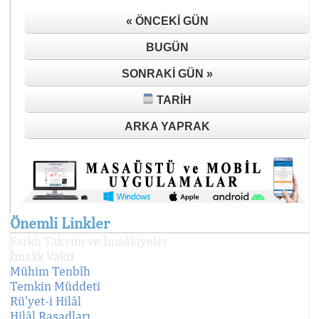
« ÖNCEKI GÜN
BUGÜN
SONRAKI GÜN »
TARIH
ARKA YAPRAK
Önemli Linkler
Farklı Takvim ve İmsâkiyeler
İmsâk Vakti
Mühim Tenbîh
Temkin Müddeti
Rü'yet-i Hilâl
Hilâl Rasadları