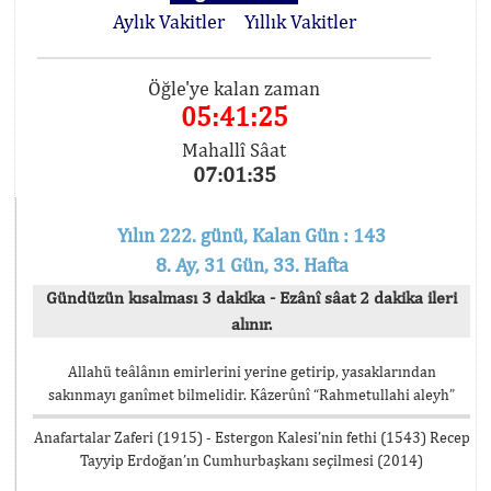
Aylık Vakitler
Yıllık Vakitler
Öğle'ye kalan zaman
05:41:25
Mahallî Sâat
07:01:35
Yılın 222. günü, Kalan Gün : 143
8. Ay, 31 Gün, 33. Hafta
Gündüzün kısalması 3 dakika - Ezânî sâat 2 dakika ileri
alınır.
Allahü teâlânın emirlerini yerine getirip, yasaklarından
sakınmayı ganîmet bilmelidir. Kâzerûnî “Rahmetullahi aleyh”
Anafartalar Zaferi (1915) - Estergon Kalesi’nin fethi (1543) Recep
Tayyip Erdoğan’ın Cumhurbaşkanı seçilmesi (2014)