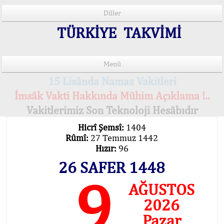
Diller
TÜRKİYE TAKVİMİ
Menü
15 Lisânda Namaz Vakitleri
İmsâk Vakti Hakkında Mühim Açıklama !..
Vakitlerimiz Son Teknoloji Hesâbıdır
Hicrî Şemsî:
1404
Rûmî:
27 Temmuz 1442
Hızır:
96
26 SAFER 1448
9
AĞUSTOS
2026
Pazar