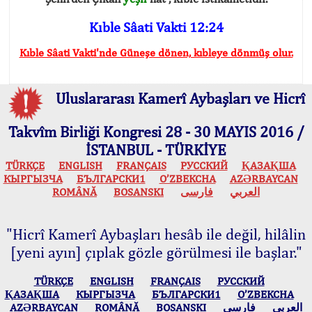
Kıble Sâati Vakti 12:24
Kıble Sâati Vakti'nde Güneşe dönen, kıbleye dönmüş olur.
Uluslararası Kamerî Aybaşları ve Hicrî
Takvîm Birliği Kongresi 28 - 30 MAYIS 2016 /
İSTANBUL - TÜRKİYE
TÜRKÇE
ENGLISH
FRANÇAIS
РУССКИЙ
ҚАЗАҚША
КЫPГЫЗЧA
БЪЛГАРСКИ1
O’ZBEKCHA
AZӘRBAYCAN
ROMÂNĂ
BOSANSKI
فارسی
العربي
"Hicrî Kamerî Aybaşları hesâb ile değil, hilâlin
[yeni ayın] çıplak gözle görülmesi ile başlar."
TÜRKÇE
ENGLISH
FRANÇAIS
РУССКИЙ
ҚАЗАҚША
КЫPГЫЗЧA
БЪЛГАРСКИ1
O’ZBEKCHA
AZӘRBAYCAN
ROMÂNĂ
BOSANSKI
فارسی
العربي