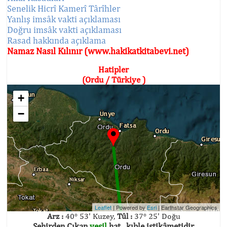
Senelik Hicrî Kamerî Târîhler
Yanlış imsâk vakti açıklaması
Doğru imsâk vakti açıklaması
Rasad hakkında açıklama
Namaz Nasıl Kılınır (www.hakikatkitabevi.net)
Hatipler
(Ordu / Türkiye )
+
−
Leaflet
| Powered by
Esri
|
Earthstar Geographics
Arz :
40° 53' Kuzey,
Tûl :
37° 25' Doğu
Şehirden Çıkan
yeşil
hat , kıble istikâmetidir.