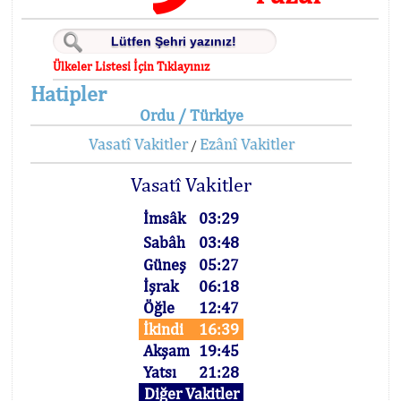
Ülkeler Listesi İçin Tıklayınız
Hatipler
Ordu / Türkiye
Vasatî Vakitler
Ezânî Vakitler
/
Vasatî Vakitler
İmsâk
03:29
Sabâh
03:48
Güneş
05:27
İşrak
06:18
Öğle
12:47
İkindi
16:39
Akşam
19:45
Yatsı
21:28
Diğer Vakitler