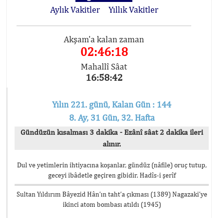
Aylık Vakitler
Yıllık Vakitler
Akşam'a kalan zaman
02:46:18
Mahallî Sâat
16:58:42
Yılın 221. günü, Kalan Gün : 144
8. Ay, 31 Gün, 32. Hafta
Gündüzün kısalması 3 dakika - Ezânî sâat 2 dakika ileri
alınır.
Dul ve yetimlerin ihtiyacına koşanlar, gündüz (nâfile) oruç tutup,
geceyi ibâdetle geçiren gibidir. Hadîs-i şerîf
Sultan Yıldırım Bâyezid Hân’ın taht’a çıkması (1389) Nagazaki’ye
ikinci atom bombası atıldı (1945)