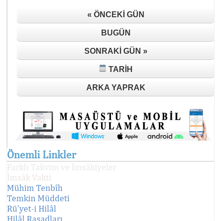
« ÖNCEKI GÜN
BUGÜN
SONRAKI GÜN »
TARIH
ARKA YAPRAK
Önemli Linkler
Farklı Takvim ve İmsâkiyeler
İmsâk Vakti
Mühim Tenbîh
Temkin Müddeti
Rü'yet-i Hilâl
Hilâl Rasadları