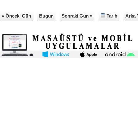
« Önceki Gün
Bugün
Sonraki Gün »
Tarih
Arka 