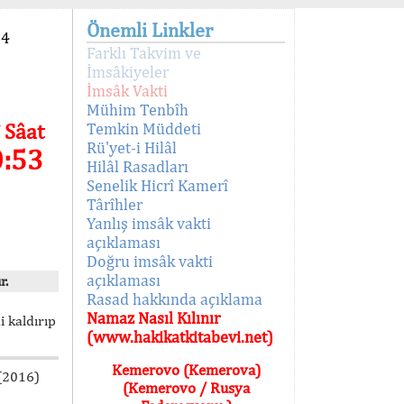
Önemli Linkler
94
Farklı Takvim ve
İmsâkiyeler
İmsâk Vakti
Mühim Tenbîh
 Sâat
Temkin Müddeti
Rü'yet-i Hilâl
0:53
Hilâl Rasadları
Senelik Hicrî Kamerî
Târîhler
Yanlış imsâk vakti
açıklaması
Doğru imsâk vakti
açıklaması
r.
Rasad hakkında açıklama
Namaz Nasıl Kılınır
i kaldırıp
(www.hakikatkitabevi.net)
Kemerovo (Kemerova)
 (2016)
(Kemerovo / Rusya