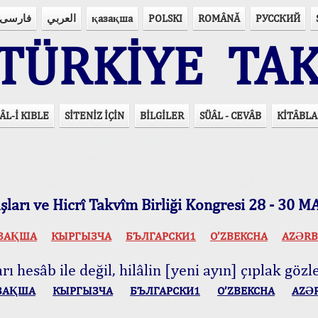
فارسی
العربي
қазақша
POLSKI
ROMÂNĂ
РУССКИЙ
ÜRKİYE TAK
ÂL-İ KIBLE
SİTENİZ İÇİN
BİLGİLER
SÜÂL - CEVÂB
KİTÂBLA
15 Lisânda Namaz Vakitleri
İmsâk Vakti Hakkında Mühim Açıklama !..
Vakitlerimiz Son Teknoloji Hesâbıdır
ları ve Hicrî Takvîm Birliği Kongresi 28 - 30
ЗАҚША
КЫPГЫЗЧA
БЪЛГАРСКИ1
O’ZBEKCHA
AZӘRB
ı hesâb ile değil, hilâlin [yeni ayın] çıplak gözle
ЗАҚША
КЫPГЫЗЧA
БЪЛГАРСКИ1
O’ZBEKCHA
AZӘ