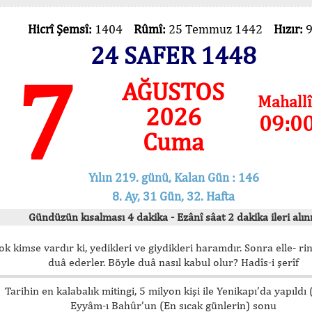
Hicrî Şemsî:
1404
Rûmî:
25 Temmuz 1442
Hızır:
24 SAFER 1448
7
AĞUSTOS
Mahallî
2026
09:0
Cuma
Yılın 219. günü, Kalan Gün : 146
8. Ay, 31 Gün, 32. Hafta
Gündüzün kısalması 4 dakika - Ezânî sâat 2 dakika ileri alını
ok kimse vardır ki, yedikleri ve giydikleri haramdır. Sonra elle- rin
duâ ederler. Böyle duâ nasıl kabul olur? Hadîs-i şerîf
Tarihin en kalabalık mitingi, 5 milyon kişi ile Yenikapı’da yapıldı
Eyyâm-ı Bahûr’un (En sıcak günlerin) sonu