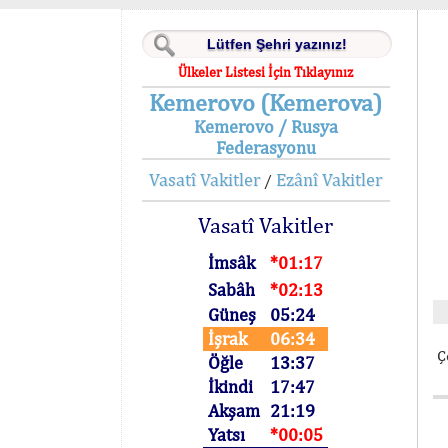
Ülkeler Listesi İçin Tıklayınız
Kemerovo (Kemerova)
Kemerovo / Rusya
Federasyonu
Vasatî Vakitler
Ezânî Vakitler
/
Vasatî Vakitler
İmsâk
*01:17
Sabâh
*02:13
Güneş
05:24
İşrak
06:34
Ç
Öğle
13:37
İkindi
17:47
Akşam
21:19
Yatsı
*00:05