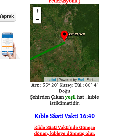
Federasyonu )
+
Yaprak
−
Leaflet
| Powered by
Esri
|
Earthstar Geographics
Arz :
55° 20' Kuzey,
Tûl :
86° 4'
Doğu
Şehirden Çıkan
yeşil
hat , kıble
istikâmetidir.
Kıble Sâati Vakti 16:40
Kıble Sâati Vakti'nde Güneşe
dönen, kıbleye dönmüş olur.