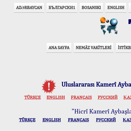
AZӘRBAYCAN
БЪЛГАРСКИ1
BOSANSKI
ENGLISH
T
ANA SAYFA
NEMÂZ VAKİTLERİ
İSTİKB
Uluslararası Kamerî Aybaş
TÜRKÇE
ENGLISH
FRANÇAIS
РУССКИЙ
ҚА
"Hicrî Kamerî Aybaşlar
TÜRKÇE
ENGLISH
FRANÇAIS
РУССКИЙ
ҚА