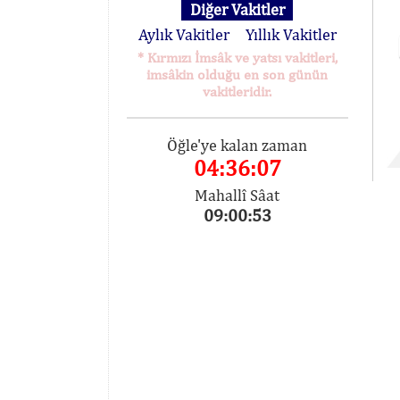
Diğer Vakitler
Aylık Vakitler
Yıllık Vakitler
* Kırmızı İmsâk ve yatsı vakitleri,
imsâkin olduğu en son günün
vakitleridir.
Öğle'ye kalan zaman
04:36:07
Mahallî Sâat
09:00:53