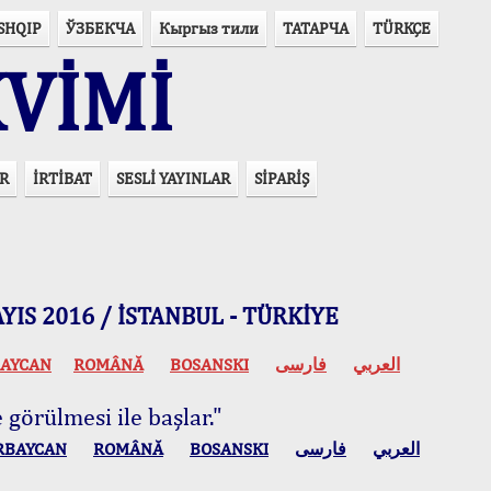
SHQIP
ЎЗБЕКЧА
Кыргыз тили
ТАТАРЧА
TÜRKÇE
VİMİ
R
İRTİBAT
SESLİ YAYINLAR
SİPARİŞ
 MAYIS 2016 / İSTANBUL - TÜRKİYE
AYCAN
ROMÂNĂ
BOSANSKI
فارسی
العربي
 görülmesi ile başlar."
RBAYCAN
ROMÂNĂ
BOSANSKI
فارسی
العربي