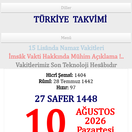
Diller
TÜRKİYE TAKVİMİ
Menü
15 Lisânda Namaz Vakitleri
İmsâk Vakti Hakkında Mühim Açıklama !..
Vakitlerimiz Son Teknoloji Hesâbıdır
Hicrî Şemsî:
1404
Rûmî:
28 Temmuz 1442
Hızır:
97
27 SAFER 1448
10
AĞUSTOS
2026
Pazartesi