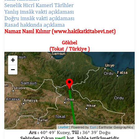
Senelik Hicrî Kamerî Târîhler
Yanlış imsâk vakti açıklaması
Doğru imsâk vakti açıklaması
Rasad hakkında açıklama
Namaz Nasıl Kılınır (www.hakikatkitabevi.net)
Gökbel
(Tokat / Türkiye )
+
−
Leaflet
| Powered by
Esri
|
Earthstar Geographics
Arz :
40° 49' Kuzey,
Tûl :
36° 39' Doğu
Şehirden Çıkan
yeşil
hat , kıble istikâmetidir.