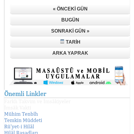
« ÖNCEKI GÜN
BUGÜN
SONRAKI GÜN »
TARIH
ARKA YAPRAK
Önemli Linkler
Farklı Takvim ve İmsâkiyeler
İmsâk Vakti
Mühim Tenbîh
Temkin Müddeti
Rü'yet-i Hilâl
Hilâl Rasadları