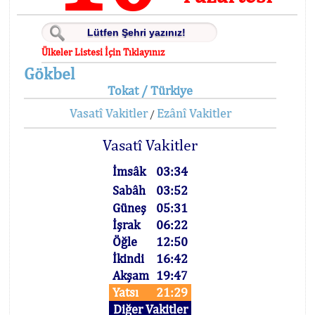
Ülkeler Listesi İçin Tıklayınız
Gökbel
Tokat / Türkiye
Vasatî Vakitler
Ezânî Vakitler
/
Vasatî Vakitler
İmsâk
03:34
Sabâh
03:52
Güneş
05:31
İşrak
06:22
Öğle
12:50
İkindi
16:42
Akşam
19:47
Yatsı
21:29
Diğer Vakitler