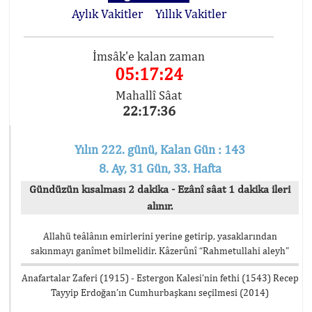
Aylık Vakitler
Yıllık Vakitler
İmsâk'e kalan zaman
05:17:23
Mahallî Sâat
22:17:37
Yılın 222. günü, Kalan Gün : 143
8. Ay, 31 Gün, 33. Hafta
Gündüzün kısalması 2 dakika - Ezânî sâat 1 dakika ileri
alınır.
Allahü teâlânın emirlerini yerine getirip, yasaklarından
sakınmayı ganîmet bilmelidir. Kâzerûnî “Rahmetullahi aleyh”
Anafartalar Zaferi (1915) - Estergon Kalesi’nin fethi (1543) Recep
Tayyip Erdoğan’ın Cumhurbaşkanı seçilmesi (2014)