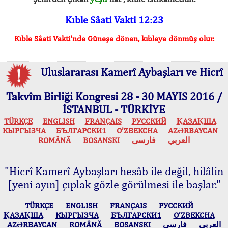
Kıble Sâati Vakti 12:23
Kıble Sâati Vakti'nde Güneşe dönen, kıbleye dönmüş olur.
Uluslararası Kamerî Aybaşları ve Hicrî
Takvîm Birliği Kongresi 28 - 30 MAYIS 2016 /
İSTANBUL - TÜRKİYE
TÜRKÇE
ENGLISH
FRANÇAIS
РУССКИЙ
ҚАЗАҚША
КЫPГЫЗЧA
БЪЛГАРСКИ1
O’ZBEKCHA
AZӘRBAYCAN
ROMÂNĂ
BOSANSKI
فارسی
العربي
"Hicrî Kamerî Aybaşları hesâb ile değil, hilâlin
[yeni ayın] çıplak gözle görülmesi ile başlar."
TÜRKÇE
ENGLISH
FRANÇAIS
РУССКИЙ
ҚАЗАҚША
КЫPГЫЗЧA
БЪЛГАРСКИ1
O’ZBEKCHA
AZӘRBAYCAN
ROMÂNĂ
BOSANSKI
فارسی
العربي