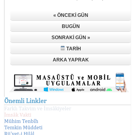
« ÖNCEKI GÜN
BUGÜN
SONRAKI GÜN »
TARIH
ARKA YAPRAK
Önemli Linkler
Farklı Takvim ve İmsâkiyeler
İmsâk Vakti
Mühim Tenbîh
Temkin Müddeti
Rü'yet-i Hilâl