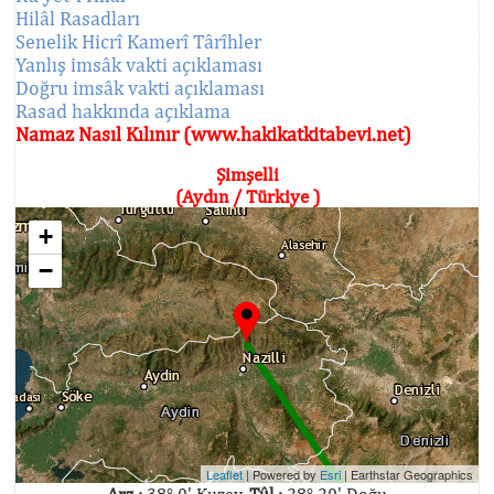
Hilâl Rasadları
Senelik Hicrî Kamerî Târîhler
Yanlış imsâk vakti açıklaması
Doğru imsâk vakti açıklaması
Rasad hakkında açıklama
Namaz Nasıl Kılınır (www.hakikatkitabevi.net)
Şimşelli
(Aydın / Türkiye )
+
−
Leaflet
| Powered by
Esri
|
Earthstar Geographics
Arz :
38° 0' Kuzey,
Tûl :
28° 20' Doğu