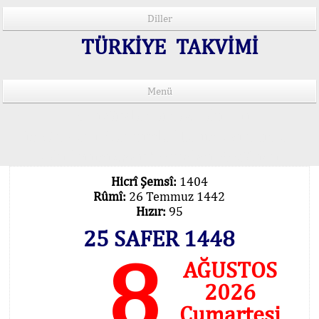
Diller
TÜRKİYE TAKVİMİ
Menü
15 Lisânda Namaz Vakitleri
İmsâk Vakti Hakkında Mühim Açıklama !..
Vakitlerimiz Son Teknoloji Hesâbıdır
Hicrî Şemsî:
1404
Rûmî:
26 Temmuz 1442
Hızır:
95
25 SAFER 1448
8
AĞUSTOS
2026
Cumartesi