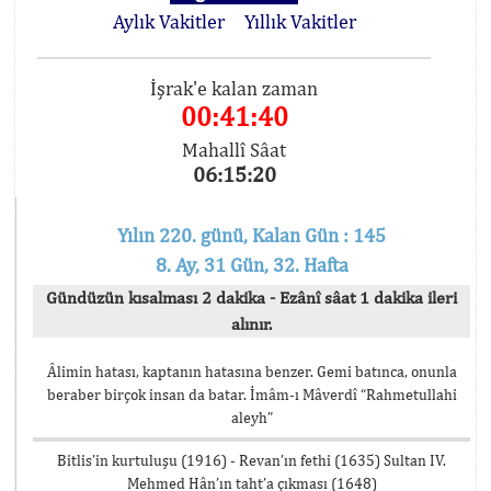
Aylık Vakitler
Yıllık Vakitler
İşrak'e kalan zaman
00:41:40
Mahallî Sâat
06:15:20
Yılın 220. günü, Kalan Gün : 145
8. Ay, 31 Gün, 32. Hafta
Gündüzün kısalması 2 dakika - Ezânî sâat 1 dakika ileri
alınır.
Âlimin hatası, kaptanın hatasına benzer. Gemi batınca, onunla
beraber birçok insan da batar. İmâm-ı Mâverdî “Rahmetullahi
aleyh”
Bitlis’in kurtuluşu (1916) - Revan’ın fethi (1635) Sultan IV.
Mehmed Hân’ın taht’a çıkması (1648)