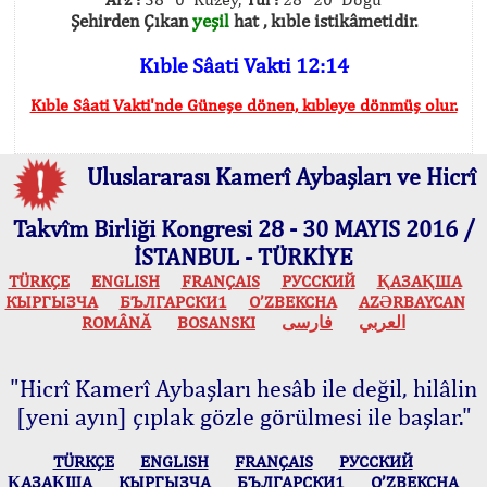
Şehirden Çıkan
yeşil
hat , kıble istikâmetidir.
Kıble Sâati Vakti 12:14
Kıble Sâati Vakti'nde Güneşe dönen, kıbleye dönmüş olur.
Uluslararası Kamerî Aybaşları ve Hicrî
Takvîm Birliği Kongresi 28 - 30 MAYIS 2016 /
İSTANBUL - TÜRKİYE
TÜRKÇE
ENGLISH
FRANÇAIS
РУССКИЙ
ҚАЗАҚША
КЫPГЫЗЧA
БЪЛГАРСКИ1
O’ZBEKCHA
AZӘRBAYCAN
ROMÂNĂ
BOSANSKI
فارسی
العربي
"Hicrî Kamerî Aybaşları hesâb ile değil, hilâlin
[yeni ayın] çıplak gözle görülmesi ile başlar."
TÜRKÇE
ENGLISH
FRANÇAIS
РУССКИЙ
ҚАЗАҚША
КЫPГЫЗЧA
БЪЛГАРСКИ1
O’ZBEKCHA