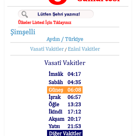
Ülkeler Listesi İçin Tıklayınız
Şimşelli
Aydın / Türkiye
Vasatî Vakitler
Ezânî Vakitler
/
Vasatî Vakitler
İmsâk
04:17
Sabâh
04:35
Güneş
06:08
İşrak
06:57
Öğle
13:23
İkindi
17:12
Akşam
20:17
Yatsı
21:53
Diğer Vakitler