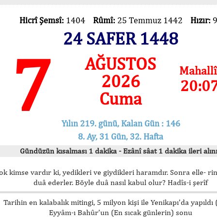
Hicrî Şemsî:
1404
Rûmî:
25 Temmuz 1442
Hızır:
24 SAFER 1448
7
AĞUSTOS
Mahallî
2026
20:0
Cuma
Yılın 219. günü, Kalan Gün : 146
8. Ay, 31 Gün, 32. Hafta
Gündüzün kısalması 1 dakika - Ezânî sâat 1 dakika ileri alını
ok kimse vardır ki, yedikleri ve giydikleri haramdır. Sonra elle- rin
duâ ederler. Böyle duâ nasıl kabul olur? Hadîs-i şerîf
Tarihin en kalabalık mitingi, 5 milyon kişi ile Yenikapı’da yapıldı
Eyyâm-ı Bahûr’un (En sıcak günlerin) sonu