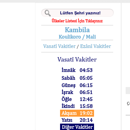
Ülkeler Listesi İçin Tıklayınız
Kambila
Koulikoro / Mali
Vasatî Vakitler
Ezânî Vakitler
/
Vasatî Vakitler
İmsâk
04:53
Sabâh
05:05
Güneş
06:15
İşrak
06:51
Öğle
12:45
Ç
İkindi
15:58
Akşam
19:02
Yatsı
20:14
Diğer Vakitler