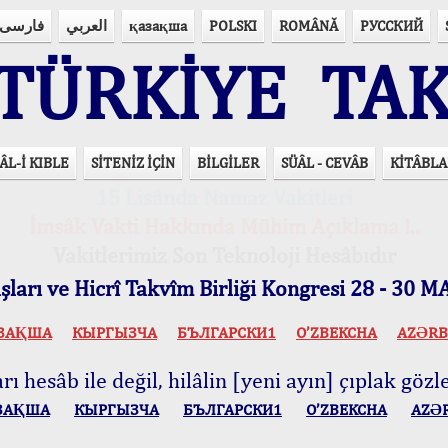
فارسی
العربي
қазақша
POLSKI
ROMÂNĂ
РУССКИЙ
ÜRKİYE TAK
ÂL-İ KIBLE
SİTENİZ İÇİN
BİLGİLER
SÜÂL - CEVÂB
KİTÂBLA
15 Lisânda Namaz Vakitleri
İmsâk Vakti Hakkında Mühim Açıklama !..
Vakitlerimiz Son Teknoloji Hesâbıdır
ları ve Hicrî Takvîm Birliği Kongresi 28 - 30
ЗАҚША
КЫPГЫЗЧA
БЪЛГАРСКИ1
O’ZBEKCHA
AZӘRB
ı hesâb ile değil, hilâlin [yeni ayın] çıplak gözle
ЗАҚША
КЫPГЫЗЧA
БЪЛГАРСКИ1
O’ZBEKCHA
AZӘ