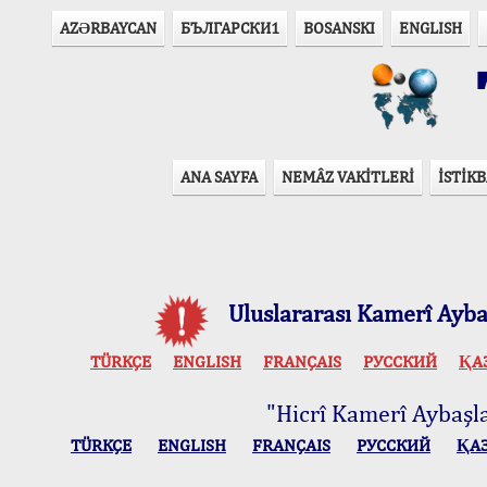
AZӘRBAYCAN
БЪЛГАРСКИ1
BOSANSKI
ENGLISH
T
ANA SAYFA
NEMÂZ VAKİTLERİ
İSTİKB
Uluslararası Kamerî Aybaş
TÜRKÇE
ENGLISH
FRANÇAIS
РУССКИЙ
ҚА
"Hicrî Kamerî Aybaşlar
TÜRKÇE
ENGLISH
FRANÇAIS
РУССКИЙ
ҚА