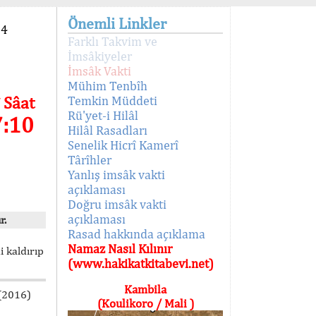
Önemli Linkler
94
Farklı Takvim ve
İmsâkiyeler
İmsâk Vakti
Mühim Tenbîh
 Sâat
Temkin Müddeti
Rü'yet-i Hilâl
7:10
Hilâl Rasadları
Senelik Hicrî Kamerî
Târîhler
Yanlış imsâk vakti
açıklaması
Doğru imsâk vakti
açıklaması
r.
Rasad hakkında açıklama
Namaz Nasıl Kılınır
i kaldırıp
(www.hakikatkitabevi.net)
Kambila
 (2016)
(Koulikoro / Mali )