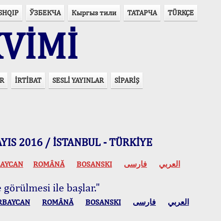
SHQIP
ЎЗБЕКЧА
Кыргыз тили
ТАТАРЧА
TÜRKÇE
VİMİ
R
İRTİBAT
SESLİ YAYINLAR
SİPARİŞ
 MAYIS 2016 / İSTANBUL - TÜRKİYE
AYCAN
ROMÂNĂ
BOSANSKI
فارسی
العربي
 görülmesi ile başlar."
RBAYCAN
ROMÂNĂ
BOSANSKI
فارسی
العربي