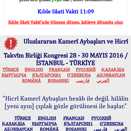
Kıble Sâati Vakti 11:09
Kıble Sâati Vakti'nde Güneşe dönen, kıbleye dönmüş olur.
Uluslararası Kamerî Aybaşları ve Hicrî
Takvîm Birliği Kongresi 28 - 30 MAYIS 2016 /
İSTANBUL - TÜRKİYE
TÜRKÇE
ENGLISH
FRANÇAIS
РУССКИЙ
ҚАЗАҚША
КЫPГЫЗЧA
БЪЛГАРСКИ1
O’ZBEKCHA
AZӘRBAYCAN
ROMÂNĂ
BOSANSKI
فارسی
العربي
"Hicrî Kamerî Aybaşları hesâb ile değil, hilâlin
[yeni ayın] çıplak gözle görülmesi ile başlar."
TÜRKÇE
ENGLISH
FRANÇAIS
РУССКИЙ
ҚАЗАҚША
КЫPГЫЗЧA
БЪЛГАРСКИ1
O’ZBEKCHA
AZӘRBAYCAN
ROMÂNĂ
BOSANSKI
فارسی
العربي