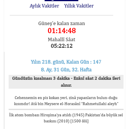
Aylık Vakitler
Yıllık Vakitler
Güneş'e kalan zaman
01:14:48
Mahallî Sâat
05:22:12
Yılın 218. günü, Kalan Gün : 147
8. Ay, 31 Gün, 32. Hafta
Gündüzün kısalması 3 dakika - Ezânî sâat 2 dakika ileri
alınır.
Cehennemin en pis kokan yeri, zinâ yapanların bulun-duğu
kısımdır! Atâ bin Meysere el-Horasânî “Rahmetullahi aleyh”
İlk atom bombası Hiroşima’ya atıldı (1945) Pakistan’da büyük sel
baskını (2010) [1500 ölü]