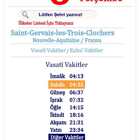
Ülkeler Listesi İçin Tıklayınız
Saint-Gervais-les-Trois-Clochers
Nouvelle-Aquitaine / Fransa
Vasatî Vakitler
Ezânî Vakitler
/
Vasatî Vakitler
İmsâk
04:13
Sabâh
04:35
Güneş
06:37
İşrak
07:32
Öğle
14:15
İkindi
18:16
Akşam
21:31
Yatsı
23:34
Diğer Vakitler