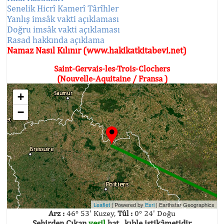
Senelik Hicrî Kamerî Târîhler
Yanlış imsâk vakti açıklaması
Doğru imsâk vakti açıklaması
Rasad hakkında açıklama
Namaz Nasıl Kılınır (www.hakikatkitabevi.net)
Saint-Gervais-les-Trois-Clochers
(Nouvelle-Aquitaine / Fransa )
+
−
Leaflet
| Powered by
Esri
|
Earthstar Geographics
Arz :
46° 53' Kuzey,
Tûl :
0° 24' Doğu
Şehirden Çıkan
yeşil
hat , kıble istikâmetidir.