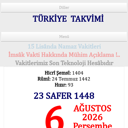
Diller
TÜRKİYE TAKVİMİ
Menü
15 Lisânda Namaz Vakitleri
İmsâk Vakti Hakkında Mühim Açıklama !..
Vakitlerimiz Son Teknoloji Hesâbıdır
Hicrî Şemsî:
1404
Rûmî:
24 Temmuz 1442
Hızır:
93
23 SAFER 1448
6
AĞUSTOS
2026
Perşembe