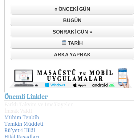
« ÖNCEKI GÜN
BUGÜN
SONRAKI GÜN »
TARIH
ARKA YAPRAK
Önemli Linkler
Farklı Takvim ve İmsâkiyeler
İmsâk Vakti
Mühim Tenbîh
Temkin Müddeti
Rü'yet-i Hilâl
Hilâl Rasadları