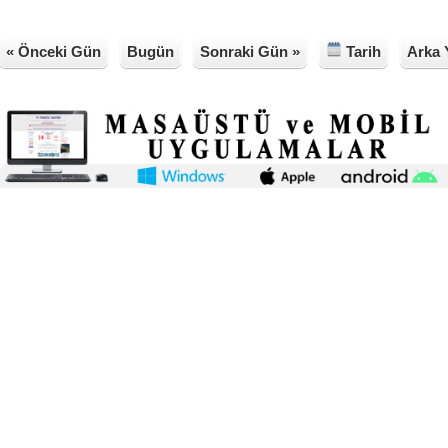
« Önceki Gün
Bugün
Sonraki Gün »
Tarih
Arka 