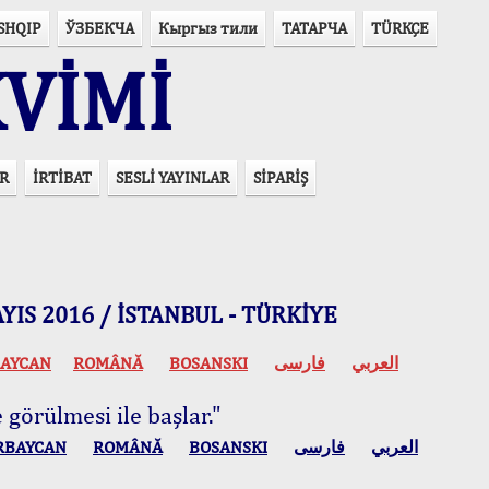
SHQIP
ЎЗБЕКЧА
Кыргыз тили
ТАТАРЧА
TÜRKÇE
VİMİ
R
İRTİBAT
SESLİ YAYINLAR
SİPARİŞ
 MAYIS 2016 / İSTANBUL - TÜRKİYE
AYCAN
ROMÂNĂ
BOSANSKI
فارسی
العربي
 görülmesi ile başlar."
RBAYCAN
ROMÂNĂ
BOSANSKI
فارسی
العربي