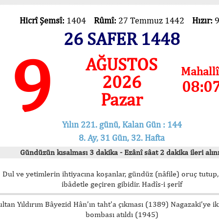
Hicrî Şemsî:
1404
Rûmî:
27 Temmuz 1442
Hızır:
26 SAFER 1448
9
AĞUSTOS
Mahallî
2026
08:0
Pazar
Yılın 221. günü, Kalan Gün : 144
8. Ay, 31 Gün, 32. Hafta
Gündüzün kısalması 3 dakika - Ezânî sâat 2 dakika ileri alını
Dul ve yetimlerin ihtiyacına koşanlar, gündüz (nâfile) oruç tutup,
ibâdetle geçiren gibidir. Hadîs-i şerîf
ultan Yıldırım Bâyezid Hân’ın taht’a çıkması (1389) Nagazaki’ye i
bombası atıldı (1945)