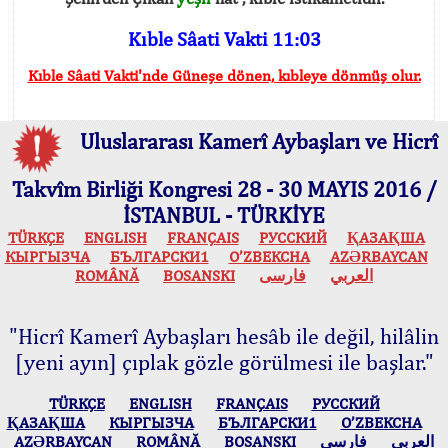
Kıble Sâati Vakti 11:03
Kıble Sâati Vakti'nde Güneşe dönen, kıbleye dönmüş olur.
Uluslararası Kamerî Aybaşları ve Hicrî
Takvîm Birliği Kongresi 28 - 30 MAYIS 2016 /
İSTANBUL - TÜRKİYE
TÜRKÇE
ENGLISH
FRANÇAIS
РУССКИЙ
ҚАЗАҚША
КЫPГЫЗЧA
БЪЛГАРСКИ1
O’ZBEKCHA
AZӘRBAYCAN
ROMÂNĂ
BOSANSKI
فارسی
العربي
"Hicrî Kamerî Aybaşları hesâb ile değil, hilâlin
[yeni ayın] çıplak gözle görülmesi ile başlar."
TÜRKÇE
ENGLISH
FRANÇAIS
РУССКИЙ
ҚАЗАҚША
КЫPГЫЗЧA
БЪЛГАРСКИ1
O’ZBEKCHA
AZӘRBAYCAN
ROMÂNĂ
BOSANSKI
فارسی
العربي