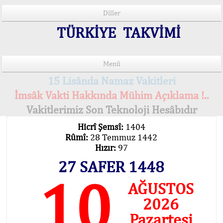
Diller
TÜRKİYE TAKVİMİ
Menü
15 Lisânda Namaz Vakitleri
İmsâk Vakti Hakkında Mühim Açıklama !..
Vakitlerimiz Son Teknoloji Hesâbıdır
Hicrî Şemsî:
1404
Rûmî:
28 Temmuz 1442
Hızır:
97
27 SAFER 1448
10
AĞUSTOS
2026
Pazartesi