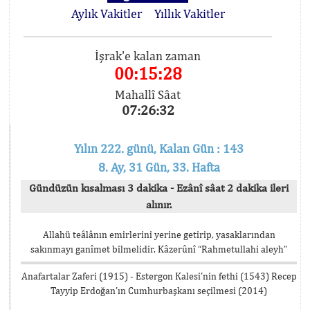
Aylık Vakitler
Yıllık Vakitler
İşrak'e kalan zaman
00:15:28
Mahallî Sâat
07:26:32
Yılın 222. günü, Kalan Gün : 143
8. Ay, 31 Gün, 33. Hafta
Gündüzün kısalması 3 dakika - Ezânî sâat 2 dakika ileri
alınır.
Allahü teâlânın emirlerini yerine getirip, yasaklarından
sakınmayı ganîmet bilmelidir. Kâzerûnî “Rahmetullahi aleyh”
Anafartalar Zaferi (1915) - Estergon Kalesi’nin fethi (1543) Recep
Tayyip Erdoğan’ın Cumhurbaşkanı seçilmesi (2014)