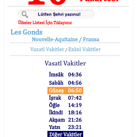
Ülkeler Listesi İçin Tıklayınız
Les Gonds
Nouvelle-Aquitaine / Fransa
Vasatî Vakitler
Ezânî Vakitler
/
Vasatî Vakitler
İmsâk
04:36
Sabâh
04:56
Güneş
06:50
İşrak
07:42
Öğle
14:19
İkindi
18:16
Akşam
21:26
Yatsı
23:21
Diğer Vakitler