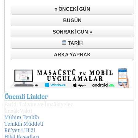
« ÖNCEKI GÜN
BUGÜN
SONRAKI GÜN »
TARIH
ARKA YAPRAK
Önemli Linkler
Farklı Takvim ve İmsâkiyeler
İmsâk Vakti
Mühim Tenbîh
Temkin Müddeti
Rü'yet-i Hilâl
Hilâl Rasadları