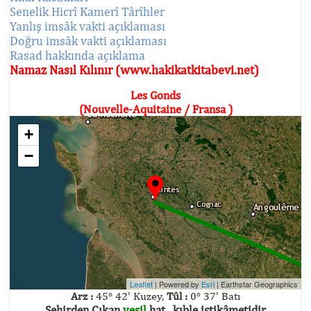
Senelik Hicrî Kamerî Târîhler
Yanlış imsâk vakti açıklaması
Doğru imsâk vakti açıklaması
Rasad hakkında açıklama
Namaz Nasıl Kılınır (www.hakikatkitabevi.net)
Les Gonds
(Nouvelle-Aquitaine / Fransa )
+
−
Leaflet
| Powered by
Esri
|
Earthstar Geographics
Arz :
45° 42' Kuzey,
Tûl :
0° 37' Batı
Şehirden Çıkan
yeşil
hat , kıble istikâmetidir.