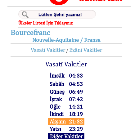
Ülkeler Listesi İçin Tıklayınız
Bourcefranc
Nouvelle-Aquitaine / Fransa
Vasatî Vakitler
Ezânî Vakitler
/
Vasatî Vakitler
İmsâk
04:33
Sabâh
04:53
Güneş
06:49
İşrak
07:42
Öğle
14:21
İkindi
18:19
Akşam
21:32
Yatsı
23:29
Diğer Vakitler