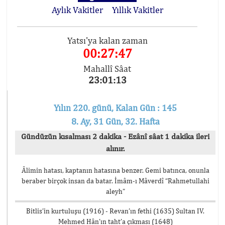
Aylık Vakitler
Yıllık Vakitler
Yatsı'ya kalan zaman
00:27:47
Mahallî Sâat
23:01:13
Yılın 220. günü, Kalan Gün : 145
8. Ay, 31 Gün, 32. Hafta
Gündüzün kısalması 2 dakika - Ezânî sâat 1 dakika ileri
alınır.
Âlimin hatası, kaptanın hatasına benzer. Gemi batınca, onunla
beraber birçok insan da batar. İmâm-ı Mâverdî “Rahmetullahi
aleyh”
Bitlis’in kurtuluşu (1916) - Revan’ın fethi (1635) Sultan IV.
Mehmed Hân’ın taht’a çıkması (1648)