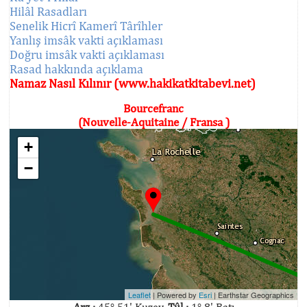
Hilâl Rasadları
Senelik Hicrî Kamerî Târîhler
Yanlış imsâk vakti açıklaması
Doğru imsâk vakti açıklaması
Rasad hakkında açıklama
Namaz Nasıl Kılınır (www.hakikatkitabevi.net)
Bourcefranc
(Nouvelle-Aquitaine / Fransa )
+
−
Leaflet
| Powered by
Esri
|
Earthstar Geographics
Arz :
45° 51' Kuzey,
Tûl :
1° 8' Batı