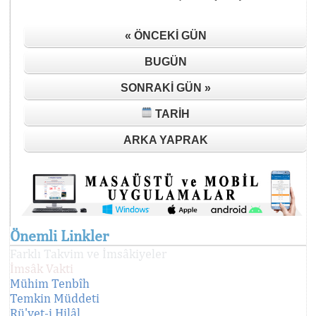
« ÖNCEKI GÜN
BUGÜN
SONRAKI GÜN »
TARIH
ARKA YAPRAK
Önemli Linkler
Farklı Takvim ve İmsâkiyeler
İmsâk Vakti
Mühim Tenbîh
Temkin Müddeti
Rü'yet-i Hilâl