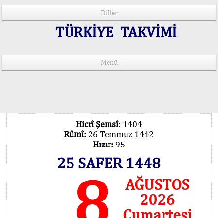
Diller
TÜRKİYE TAKVİMİ
Menü
15 Lisânda Namaz Vakitleri
İmsâk Vakti Hakkında Mühim Açıklama !..
Vakitlerimiz Son Teknoloji Hesâbıdır
Hicrî Şemsî:
1404
Rûmî:
26 Temmuz 1442
Hızır:
95
25 SAFER 1448
8
AĞUSTOS
2026
Cumartesi