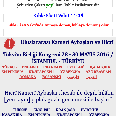
Şehirden Çıkan
yeşil
hat , kıble istikâmetidir.
Kıble Sâati Vakti 11:05
Kıble Sâati Vakti'nde Güneşe dönen, kıbleye dönmüş olur.
Uluslararası Kamerî Aybaşları ve Hicrî
Takvîm Birliği Kongresi 28 - 30 MAYIS 2016 /
İSTANBUL - TÜRKİYE
TÜRKÇE
ENGLISH
FRANÇAIS
РУССКИЙ
ҚАЗАҚША
КЫPГЫЗЧA
БЪЛГАРСКИ1
O’ZBEKCHA
AZӘRBAYCAN
ROMÂNĂ
BOSANSKI
فارسی
العربي
"Hicrî Kamerî Aybaşları hesâb ile değil, hilâlin
[yeni ayın] çıplak gözle görülmesi ile başlar."
TÜRKÇE
ENGLISH
FRANÇAIS
РУССКИЙ
ҚАЗАҚША
КЫPГЫЗЧA
БЪЛГАРСКИ1
O’ZBEKCHA