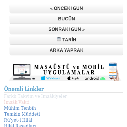
« ÖNCEKI GÜN
BUGÜN
SONRAKI GÜN »
TARIH
ARKA YAPRAK
Önemli Linkler
Farklı Takvim ve İmsâkiyeler
İmsâk Vakti
Mühim Tenbîh
Temkin Müddeti
Rü'yet-i Hilâl
Hilâl Rasadları