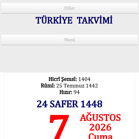
Diller
TÜRKİYE TAKVİMİ
Menü
15 Lisânda Namaz Vakitleri
İmsâk Vakti Hakkında Mühim Açıklama !..
Vakitlerimiz Son Teknoloji Hesâbıdır
Hicrî Şemsî:
1404
Rûmî:
25 Temmuz 1442
Hızır:
94
24 SAFER 1448
7
AĞUSTOS
2026
Cuma