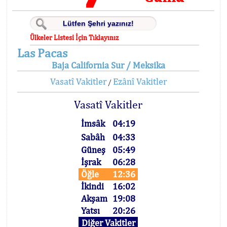
Ülkeler Listesi İçin Tıklayınız
Las Pacas
Baja California Sur / Meksika
Vasatî Vakitler
Ezânî Vakitler
/
Vasatî Vakitler
İmsâk
04:19
Sabâh
04:33
Güneş
05:49
İşrak
06:28
Öğle
12:36
İkindi
16:02
Akşam
19:08
Yatsı
20:26
Diğer Vakitler