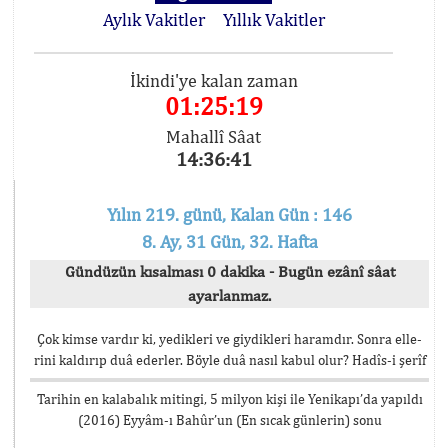
Aylık Vakitler
Yıllık Vakitler
İkindi'ye kalan zaman
01:25:19
Mahallî Sâat
14:36:41
Yılın 219. günü, Kalan Gün : 146
8. Ay, 31 Gün, 32. Hafta
Gündüzün kısalması 0 dakika - Bugün ezânî sâat
ayarlanmaz.
Çok kimse vardır ki, yedikleri ve giydikleri haramdır. Sonra elle-
rini kaldırıp duâ ederler. Böyle duâ nasıl kabul olur? Hadîs-i şerîf
Tarihin en kalabalık mitingi, 5 milyon kişi ile Yenikapı’da yapıldı
(2016) Eyyâm-ı Bahûr’un (En sıcak günlerin) sonu