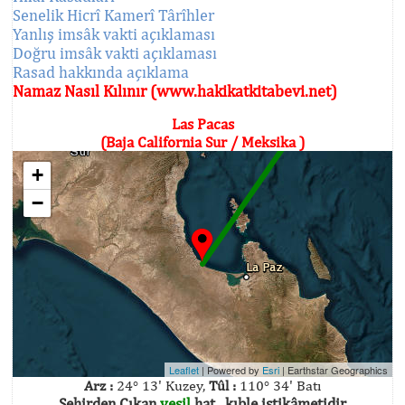
Senelik Hicrî Kamerî Târîhler
Yanlış imsâk vakti açıklaması
Doğru imsâk vakti açıklaması
Rasad hakkında açıklama
Namaz Nasıl Kılınır (www.hakikatkitabevi.net)
Las Pacas
(Baja California Sur / Meksika )
+
−
Leaflet
| Powered by
Esri
|
Earthstar Geographics
Arz :
24° 13' Kuzey,
Tûl :
110° 34' Batı
Şehirden Çıkan
yeşil
hat , kıble istikâmetidir.