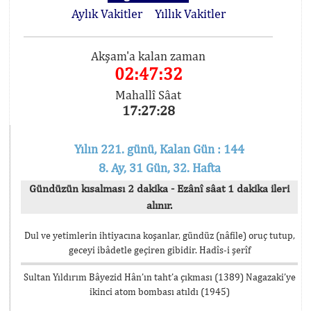
Aylık Vakitler
Yıllık Vakitler
Akşam'a kalan zaman
02:47:32
Mahallî Sâat
17:27:28
Yılın 221. günü, Kalan Gün : 144
8. Ay, 31 Gün, 32. Hafta
Gündüzün kısalması 2 dakika - Ezânî sâat 1 dakika ileri
alınır.
Dul ve yetimlerin ihtiyacına koşanlar, gündüz (nâfile) oruç tutup,
geceyi ibâdetle geçiren gibidir. Hadîs-i şerîf
Sultan Yıldırım Bâyezid Hân’ın taht’a çıkması (1389) Nagazaki’ye
ikinci atom bombası atıldı (1945)