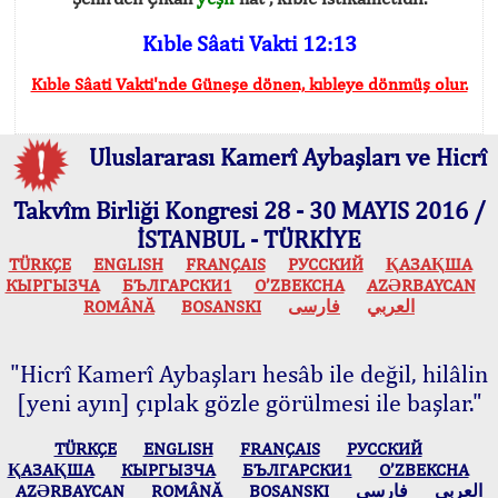
Kıble Sâati Vakti 12:13
Kıble Sâati Vakti'nde Güneşe dönen, kıbleye dönmüş olur.
Uluslararası Kamerî Aybaşları ve Hicrî
Takvîm Birliği Kongresi 28 - 30 MAYIS 2016 /
İSTANBUL - TÜRKİYE
TÜRKÇE
ENGLISH
FRANÇAIS
РУССКИЙ
ҚАЗАҚША
КЫPГЫЗЧA
БЪЛГАРСКИ1
O’ZBEKCHA
AZӘRBAYCAN
ROMÂNĂ
BOSANSKI
فارسی
العربي
"Hicrî Kamerî Aybaşları hesâb ile değil, hilâlin
[yeni ayın] çıplak gözle görülmesi ile başlar."
TÜRKÇE
ENGLISH
FRANÇAIS
РУССКИЙ
ҚАЗАҚША
КЫPГЫЗЧA
БЪЛГАРСКИ1
O’ZBEKCHA
AZӘRBAYCAN
ROMÂNĂ
BOSANSKI
فارسی
العربي