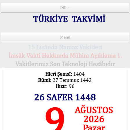
Diller
TÜRKİYE TAKVİMİ
Menü
15 Lisânda Namaz Vakitleri
İmsâk Vakti Hakkında Mühim Açıklama !..
Vakitlerimiz Son Teknoloji Hesâbıdır
Hicrî Şemsî:
1404
Rûmî:
27 Temmuz 1442
Hızır:
96
26 SAFER 1448
9
AĞUSTOS
2026
Pazar