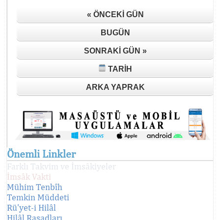
« ÖNCEKI GÜN
BUGÜN
SONRAKI GÜN »
TARIH
ARKA YAPRAK
Önemli Linkler
Farklı Takvim ve İmsâkiyeler
İmsâk Vakti
Mühim Tenbîh
Temkin Müddeti
Rü'yet-i Hilâl
Hilâl Rasadları