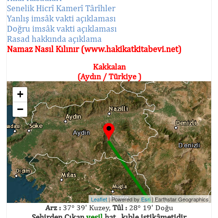
Senelik Hicrî Kamerî Târîhler
Yanlış imsâk vakti açıklaması
Doğru imsâk vakti açıklaması
Rasad hakkında açıklama
Namaz Nasıl Kılınır (www.hakikatkitabevi.net)
Kakkalan
(Aydın / Türkiye )
+
−
Leaflet
| Powered by
Esri
|
Earthstar Geographics
Arz :
37° 39' Kuzey,
Tûl :
28° 19' Doğu
Şehirden Çıkan
yeşil
hat , kıble istikâmetidir.