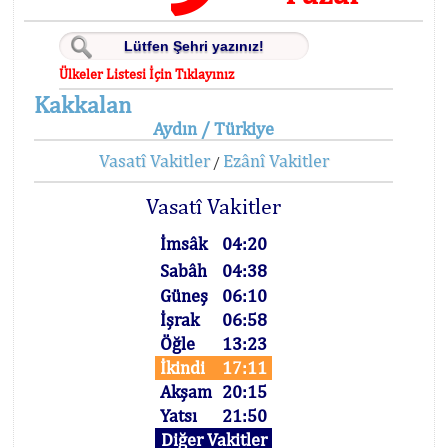
Ülkeler Listesi İçin Tıklayınız
Kakkalan
Aydın / Türkiye
Vasatî Vakitler
Ezânî Vakitler
/
Vasatî Vakitler
İmsâk
04:20
Sabâh
04:38
Güneş
06:10
İşrak
06:58
Öğle
13:23
İkindi
17:11
Akşam
20:15
Yatsı
21:50
Diğer Vakitler