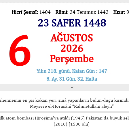
Hicrî Şemsî:
1404
Rûmî:
24 Temmuz 1442
Hızır:
23 SAFER 1448
6
AĞUSTOS
2026
Perşembe
Yılın 218. günü, Kalan Gün : 147
8. Ay, 31 Gün, 32. Hafta
-
ehennemin en pis kokan yeri, zinâ yapanların bulun-duğu kısımdır
Meysere el-Horasânî “Rahmetullahi aleyh”
İlk atom bombası Hiroşima’ya atıldı (1945) Pakistan’da büyük sel
(2010) [1500 ölü]