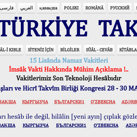
فارسی
العربي
қазақша
POLSKI
ROMÂNĂ
РУССКИЙ
ÜRKİYE TAK
ÂL-İ KIBLE
SİTENİZ İÇİN
BİLGİLER
SÜÂL - CEVÂB
KİTÂBLA
15 Lisânda Namaz Vakitleri
İmsâk Vakti Hakkında Mühim Açıklama !..
Vakitlerimiz Son Teknoloji Hesâbıdır
ları ve Hicrî Takvîm Birliği Kongresi 28 - 30
ЗАҚША
КЫPГЫЗЧA
БЪЛГАРСКИ1
O’ZBEKCHA
AZӘRB
ı hesâb ile değil, hilâlin [yeni ayın] çıplak gözle
ЗАҚША
КЫPГЫЗЧA
БЪЛГАРСКИ1
O’ZBEKCHA
AZӘ