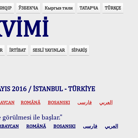
SHQIP
ЎЗБЕКЧА
Кыргыз тили
ТАТАРЧА
TÜRKÇE
VİMİ
R
İRTİBAT
SESLİ YAYINLAR
SİPARİŞ
 MAYIS 2016 / İSTANBUL - TÜRKİYE
AYCAN
ROMÂNĂ
BOSANSKI
فارسی
العربي
 görülmesi ile başlar."
RBAYCAN
ROMÂNĂ
BOSANSKI
فارسی
العربي