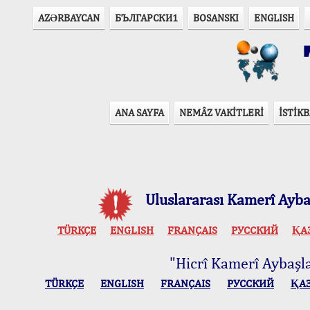
AZӘRBAYCAN
БЪЛГАРСКИ1
BOSANSKI
ENGLISH
T
ANA SAYFA
NEMÂZ VAKİTLERİ
İSTİKB
Uluslararası Kamerî Aybaş
TÜRKÇE
ENGLISH
FRANÇAIS
РУССКИЙ
ҚА
"Hicrî Kamerî Aybaşlar
TÜRKÇE
ENGLISH
FRANÇAIS
РУССКИЙ
ҚА