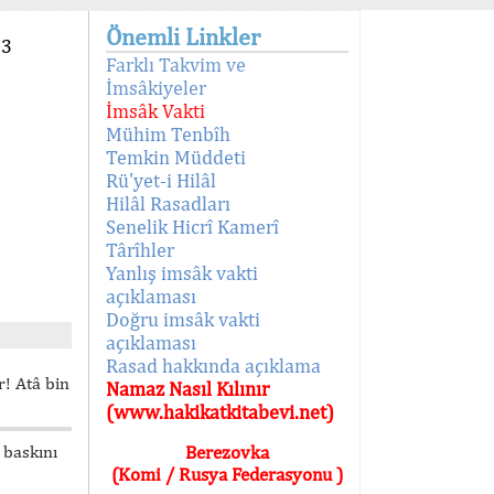
Önemli Linkler
93
Farklı Takvim ve
İmsâkiyeler
İmsâk Vakti
Mühim Tenbîh
Temkin Müddeti
Rü'yet-i Hilâl
Hilâl Rasadları
Senelik Hicrî Kamerî
Târîhler
Yanlış imsâk vakti
açıklaması
Doğru imsâk vakti
açıklaması
Rasad hakkında açıklama
! Atâ bin
Namaz Nasıl Kılınır
(www.hakikatkitabevi.net)
 baskını
Berezovka
(Komi / Rusya Federasyonu )