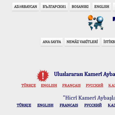
AZӘRBAYCAN
БЪЛГАРСКИ1
BOSANSKI
ENGLISH
T
ANA SAYFA
NEMÂZ VAKİTLERİ
İSTİKB
Uluslararası Kamerî Aybaş
TÜRKÇE
ENGLISH
FRANÇAIS
РУССКИЙ
ҚА
"Hicrî Kamerî Aybaşlar
TÜRKÇE
ENGLISH
FRANÇAIS
РУССКИЙ
ҚА