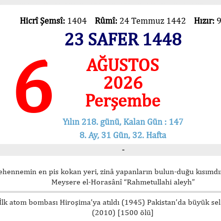
Hicrî Şemsî:
1404
Rûmî:
24 Temmuz 1442
Hızır:
23 SAFER 1448
6
AĞUSTOS
2026
Perşembe
Yılın 218. günü, Kalan Gün : 147
8. Ay, 31 Gün, 32. Hafta
-
ehennemin en pis kokan yeri, zinâ yapanların bulun-duğu kısımdır
Meysere el-Horasânî “Rahmetullahi aleyh”
İlk atom bombası Hiroşima’ya atıldı (1945) Pakistan’da büyük sel
(2010) [1500 ölü]