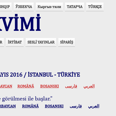
SHQIP
ЎЗБЕКЧА
Кыргыз тили
ТАТАРЧА
TÜRKÇE
VİMİ
R
İRTİBAT
SESLİ YAYINLAR
SİPARİŞ
 MAYIS 2016 / İSTANBUL - TÜRKİYE
AYCAN
ROMÂNĂ
BOSANSKI
فارسی
العربي
 görülmesi ile başlar."
RBAYCAN
ROMÂNĂ
BOSANSKI
فارسی
العربي