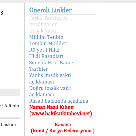
Önemli Linkler
93
Farklı Takvim ve
İmsâkiyeler
İmsâk Vakti
Mühim Tenbîh
Temkin Müddeti
Rü'yet-i Hilâl
Hilâl Rasadları
Senelik Hicrî Kamerî
Târîhler
Yanlış imsâk vakti
açıklaması
Doğru imsâk vakti
açıklaması
Rasad hakkında açıklama
! Atâ bin
Namaz Nasıl Kılınır
(www.hakikatkitabevi.net)
 baskını
Kanava
(Komi / Rusya Federasyonu )