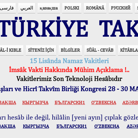
فارسی
العربي
қазақша
POLSKI
ROMÂNĂ
РУССКИЙ
ÜRKİYE TAK
ÂL-İ KIBLE
SİTENİZ İÇİN
BİLGİLER
SÜÂL - CEVÂB
KİTÂBLA
15 Lisânda Namaz Vakitleri
İmsâk Vakti Hakkında Mühim Açıklama !..
Vakitlerimiz Son Teknoloji Hesâbıdır
ları ve Hicrî Takvîm Birliği Kongresi 28 - 30
ЗАҚША
КЫPГЫЗЧA
БЪЛГАРСКИ1
O’ZBEKCHA
AZӘRB
ı hesâb ile değil, hilâlin [yeni ayın] çıplak gözle
ЗАҚША
КЫPГЫЗЧA
БЪЛГАРСКИ1
O’ZBEKCHA
AZӘ