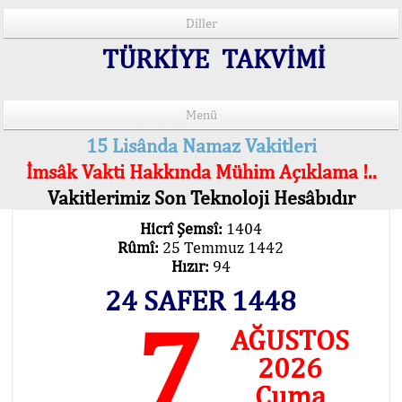
Diller
TÜRKİYE TAKVİMİ
Menü
15 Lisânda Namaz Vakitleri
İmsâk Vakti Hakkında Mühim Açıklama !..
Vakitlerimiz Son Teknoloji Hesâbıdır
Hicrî Şemsî:
1404
Rûmî:
25 Temmuz 1442
Hızır:
94
24 SAFER 1448
7
AĞUSTOS
2026
Cuma