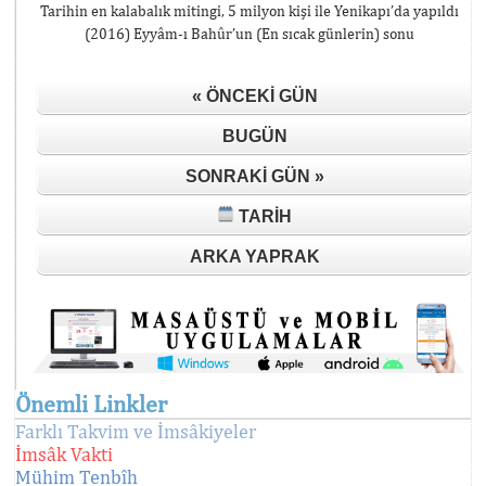
Tarihin en kalabalık mitingi, 5 milyon kişi ile Yenikapı’da yapıldı
(2016) Eyyâm-ı Bahûr’un (En sıcak günlerin) sonu
« ÖNCEKI GÜN
BUGÜN
SONRAKI GÜN »
TARIH
ARKA YAPRAK
Önemli Linkler
Farklı Takvim ve İmsâkiyeler
İmsâk Vakti
Mühim Tenbîh