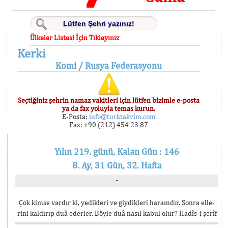
Ülkeler Listesi İçin Tıklayınız
Kerki
Komi / Rusya Federasyonu
Seçtiğiniz şehrin namaz vakitleri için lütfen bizimle e-posta
ya da fax yoluyla temas kurun.
E-Posta:
info@turktakvim.com
Fax: +90 (212) 454 23 87
Yılın 219. günü, Kalan Gün : 146
8. Ay, 31 Gün, 32. Hafta
-
Çok kimse vardır ki, yedikleri ve giydikleri haramdır. Sonra elle-
rini kaldırıp duâ ederler. Böyle duâ nasıl kabul olur? Hadîs-i şerîf